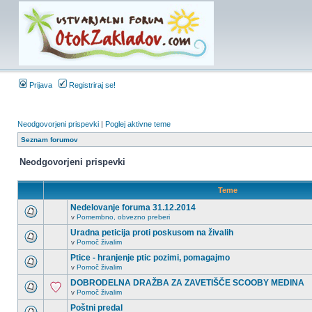
Prijava
Registriraj se!
Neodgovorjeni prispevki
|
Poglej aktivne teme
Seznam forumov
Neodgovorjeni prispevki
Teme
Nedelovanje foruma 31.12.2014
v
Pomembno, obvezno preberi
Uradna peticija proti poskusom na živalih
v
Pomoč živalim
Ptice - hranjenje ptic pozimi, pomagajmo
v
Pomoč živalim
DOBRODELNA DRAŽBA ZA ZAVETIŠČE SCOOBY MEDINA
v
Pomoč živalim
Poštni predal