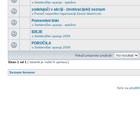
v
Stekleničke upanja - splošno
sodelujoči v akciji - (motivacijski) seznam
v
Pomoč neprofitni organizaciji Zavod iskreni.net
Pomembni linki
v
Stekleničke upanja - splošno
IDEJE
v
Stekleničke upanja 2009
POROČILA
v
Stekleničke upanja 2009
Prikaži prispevke prejšnjih:
Stran
1
od
1
[ Iskalnik je našel 9 ujemanj ]
Seznam forumov
Teče na
phpBB