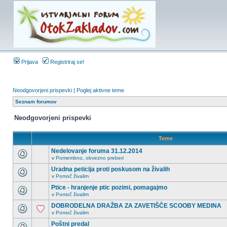
Prijava
Registriraj se!
Neodgovorjeni prispevki
|
Poglej aktivne teme
Seznam forumov
Neodgovorjeni prispevki
Teme
Nedelovanje foruma 31.12.2014
v
Pomembno, obvezno preberi
Uradna peticija proti poskusom na živalih
v
Pomoč živalim
Ptice - hranjenje ptic pozimi, pomagajmo
v
Pomoč živalim
DOBRODELNA DRAŽBA ZA ZAVETIŠČE SCOOBY MEDINA
v
Pomoč živalim
Poštni predal