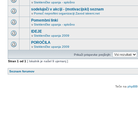
v
Stekleničke upanja - splošno
sodelujoči v akciji - (motivacijski) seznam
v
Pomoč neprofitni organizaciji Zavod iskreni.net
Pomembni linki
v
Stekleničke upanja - splošno
IDEJE
v
Stekleničke upanja 2009
POROČILA
v
Stekleničke upanja 2009
Prikaži prispevke prejšnjih:
Stran
1
od
1
[ Iskalnik je našel 9 ujemanj ]
Seznam forumov
Teče na
phpBB