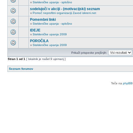
v
Stekleničke upanja - splošno
sodelujoči v akciji - (motivacijski) seznam
v
Pomoč neprofitni organizaciji Zavod iskreni.net
Pomembni linki
v
Stekleničke upanja - splošno
IDEJE
v
Stekleničke upanja 2009
POROČILA
v
Stekleničke upanja 2009
Prikaži prispevke prejšnjih:
Stran
1
od
1
[ Iskalnik je našel 9 ujemanj ]
Seznam forumov
Teče na
phpBB