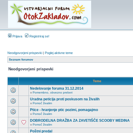
Prijava
Registriraj se!
Neodgovorjeni prispevki
|
Poglej aktivne teme
Seznam forumov
Neodgovorjeni prispevki
Teme
Nedelovanje foruma 31.12.2014
v
Pomembno, obvezno preberi
Uradna peticija proti poskusom na živalih
v
Pomoč živalim
Ptice - hranjenje ptic pozimi, pomagajmo
v
Pomoč živalim
DOBRODELNA DRAŽBA ZA ZAVETIŠČE SCOOBY MEDINA
v
Pomoč živalim
Poštni predal