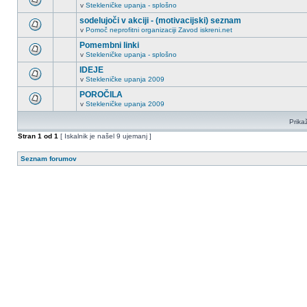
v
Stekleničke upanja - splošno
sodelujoči v akciji - (motivacijski) seznam
v
Pomoč neprofitni organizaciji Zavod iskreni.net
Pomembni linki
v
Stekleničke upanja - splošno
IDEJE
v
Stekleničke upanja 2009
POROČILA
v
Stekleničke upanja 2009
Prikaž
Stran
1
od
1
[ Iskalnik je našel 9 ujemanj ]
Seznam forumov