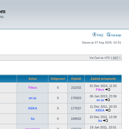
om
mu.
FAQ
Iskanje
Danes je 07 Avg 2026, 02:51
Vsi časi so UTC [
DST
]
Avtor
Odgovori
Ogledi
Zadnji prispevek
31 Dec 2014, 11:53
Fikus
0
211532
Fikus
06 Jan 2013, 23:36
an-ja
0
170003
an-ja
11 Dec 2011, 20:33
KEKA
0
177037
KEKA
10 Dec 2011, 13:39
Ita
0
169632
Ita
19 Jan 2011, 15:01