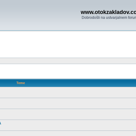
www.otokzakladov.c
Dobrodošli na ustvarjalnem foru
Teme
A