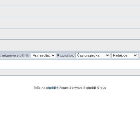
i prispevke prejšnjih:
Razvrsti po:
Teče na
phpBB
® Forum Software © phpBB Group