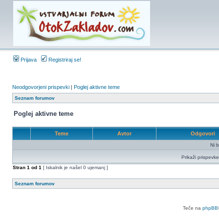
Prijava
Registriraj se!
Neodgovorjeni prispevki
|
Poglej aktivne teme
Seznam forumov
Poglej aktivne teme
Teme
Avtor
Odgovori
Ni b
Prikaži prispevke
Stran
1
od
1
[ Iskalnik je našel 0 ujemanj ]
Seznam forumov
Teče na
phpBB