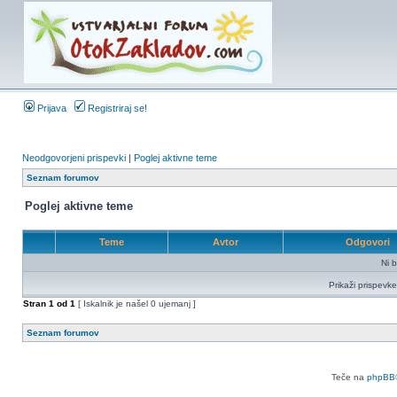
Prijava
Registriraj se!
Neodgovorjeni prispevki
|
Poglej aktivne teme
Seznam forumov
Poglej aktivne teme
Teme
Avtor
Odgovori
Ni b
Prikaži prispevke
Stran
1
od
1
[ Iskalnik je našel 0 ujemanj ]
Seznam forumov
Teče na
phpBB