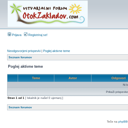
Prijava
Registriraj se!
Neodgovorjeni prispevki
|
Poglej aktivne teme
Seznam forumov
Poglej aktivne teme
Teme
Avtor
Odgovori
Ni b
Prikaži prispevke
Stran
1
od
1
[ Iskalnik je našel 0 ujemanj ]
Seznam forumov
Teče na
phpBB