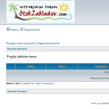
Prijava
Registriraj se!
Neodgovorjeni prispevki
|
Poglej aktivne teme
Seznam forumov
Poglej aktivne teme
Teme
Avtor
Odgovori
Ni b
Prikaži prispevke
Stran
1
od
1
[ Iskalnik je našel 0 ujemanj ]
Seznam forumov
Teče na
phpBB