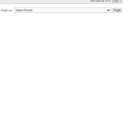
Vsi časi so UTC [
DST
]
Pojdi na: