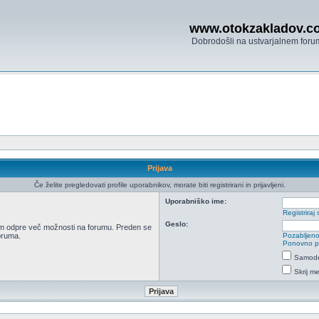
www.otokzakladov.c
Dobrodošli na ustvarjalnem foru
Prijava
Če želite pregledovati profile uporabnikov, morate biti registrirani in prijavljeni.
Uporabniško ime:
Registriraj 
Geslo:
 vam odpre več možnosti na forumu. Preden se
foruma.
Pozabljeno
Ponovno poš
Samodej
Skrij m