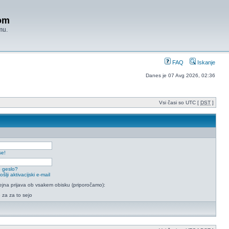
om
mu.
FAQ
Iskanje
Danes je 07 Avg 2026, 02:36
Vsi časi so UTC [
DST
]
se!
 geslo?
lji aktivacijski e-mail
na prijava ob vsakem obisku (priporočamo):
e za za to sejo