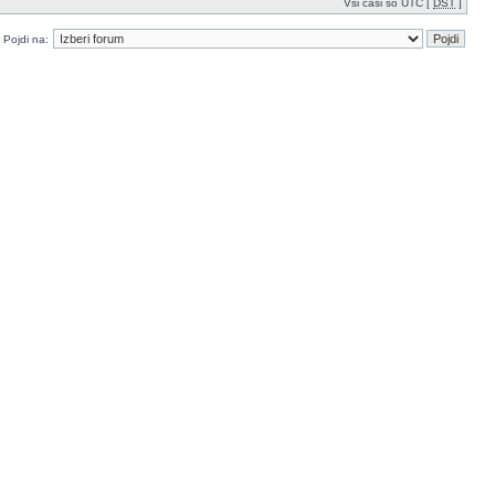
Vsi časi so UTC [
DST
]
Pojdi na: