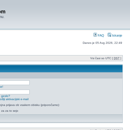
om
mu.
FAQ
Iskanje
Danes je 05 Avg 2026, 22:49
Vsi časi so UTC [
DST
]
se!
 geslo?
lji aktivacijski e-mail
na prijava ob vsakem obisku (priporočamo):
e za za to sejo