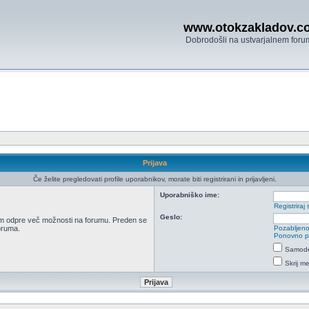
www.otokzakladov.c
Dobrodošli na ustvarjalnem foru
Prijava
Če želite pregledovati profile uporabnikov, morate biti registrirani in prijavljeni.
Uporabniško ime:
Registriraj 
Geslo:
 vam odpre več možnosti na forumu. Preden se
foruma.
Pozabljeno
Ponovno poš
Samodej
Skrij m