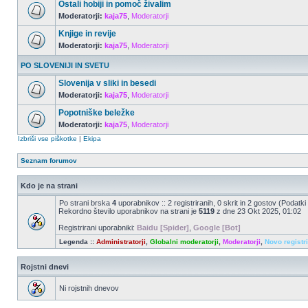
Ostali hobiji in pomoč živalim
Moderatorji:
kaja75
,
Moderatorji
Knjige in revije
Moderatorji:
kaja75
,
Moderatorji
PO SLOVENIJI IN SVETU
Slovenija v sliki in besedi
Moderatorji:
kaja75
,
Moderatorji
Popotniške beležke
Moderatorji:
kaja75
,
Moderatorji
Izbriši vse piškotke
|
Ekipa
Seznam forumov
Kdo je na strani
Po strani brska
4
uporabnikov :: 2 registriranih, 0 skrit in 2 gostov (Podatki
Rekordno število uporabnikov na strani je
5119
z dne 23 Okt 2025, 01:02
Registrirani uporabniki:
Baidu [Spider]
,
Google [Bot]
Legenda ::
Administratorji
,
Globalni moderatorji
,
Moderatorji
,
Novo registr
Rojstni dnevi
Ni rojstnih dnevov