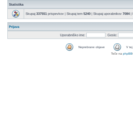
Statistika
Skupaj
337551
prispevkov | Skupaj tem
5240
| Skupaj uporabnikov
7084
| 
Prijava
Uporabniško ime:
Geslo:
Neprebrane objave
V tej
Teče na
phpBB