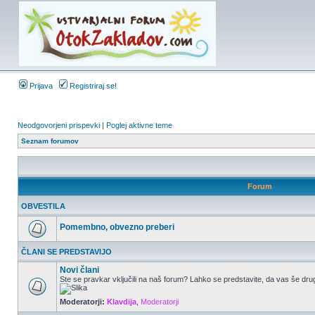
Prijava
Registriraj se!
Neodgovorjeni prispevki
|
Poglej aktivne teme
Seznam forumov
Forum
OBVESTILA
Pomembno, obvezno preberi
ČLANI SE PREDSTAVIJO
Novi člani
Ste se pravkar vključili na naš forum? Lahko se predstavite, da vas še drug
Moderatorji:
Klavdija
,
Moderatorji