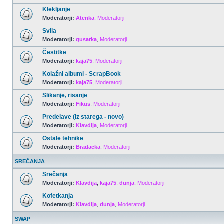
Klekljanje
Moderatorji:
Atenka
,
Moderatorji
Svila
Moderatorji:
gusarka
,
Moderatorji
Čestitke
Moderatorji:
kaja75
,
Moderatorji
Kolažni albumi - ScrapBook
Moderatorji:
kaja75
,
Moderatorji
Slikanje, risanje
Moderatorji:
Fikus
,
Moderatorji
Predelave (iz starega - novo)
Moderatorji:
Klavdija
,
Moderatorji
Ostale tehnike
Moderatorji:
Bradacka
,
Moderatorji
SREČANJA
Srečanja
Moderatorji:
Klavdija
,
kaja75
,
dunja
,
Moderatorji
Kofetkanja
Moderatorji:
Klavdija
,
dunja
,
Moderatorji
SWAP