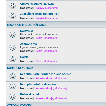
Objave in prijave na swap
Moderatorji:
kaja75
,
Moderatorji
Zaključeni swapi (fotografije)
Moderatorji:
kaja75
,
Moderatorji
HRČKANJE in IZOBRAŽEVANJE
Delavnice
Kje se lahko naučimo kaj novega .
Moderatorji:
Kiara
,
Moderatorji
Zapravljamo
Ugodni nakupi , skupinski nakupi , ...
Moderatorji:
Kiara
,
Moderatorji
Bolšjak
Moderatorji:
Kiara
,
Moderatorji
KUHARSKI KOTIČEK
Recepti - Torte, sladko in slano pecivo
Moderatorji:
Atenka
,
dunja
,
Moderatorji
Recepti - ostale jedi in pijače
Moderatorji:
Atenka
,
dunja
,
Moderatorji
Kuharski čvek
Moderatorji:
Atenka
,
dunja
,
Moderatorji
OTROŠKI KOTIČEK