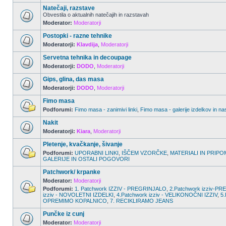
Natečaji, razstave
Obvestila o aktualnih natečajih in razstavah
Moderator:
Moderatorji
Postopki - razne tehnike
Moderatorji:
Klavdija
,
Moderatorji
Servetna tehnika in decoupage
Moderatorji:
DODO
,
Moderatorji
Gips, glina, das masa
Moderatorji:
DODO
,
Moderatorji
Fimo masa
Podforumi:
Fimo masa - zanimivi linki
,
Fimo masa - galerije izdelkov in na
Nakit
Moderatorji:
Kiara
,
Moderatorji
Pletenje, kvačkanje, šivanje
Podforumi:
UPORABNI LINKI
,
IŠČEM VZORČKE
,
MATERIALI IN PRIPO
GALERIJE IN OSTALI POGOVORI
Patchwork/ krpanke
Moderator:
Moderatorji
Podforumi:
1. Patchwork IZZIV - PREGRINJALO
,
2.Patchwork izziv-
izziv - NOVOLETNI IZDELKI
,
4.Patchwork izziv - VELIKONOČNI IZZIV
,
5.
OPREMIMO KOPALNICO
,
7. RECIKLIRAMO JEANS
Punčke iz cunj
Moderator:
Moderatorji