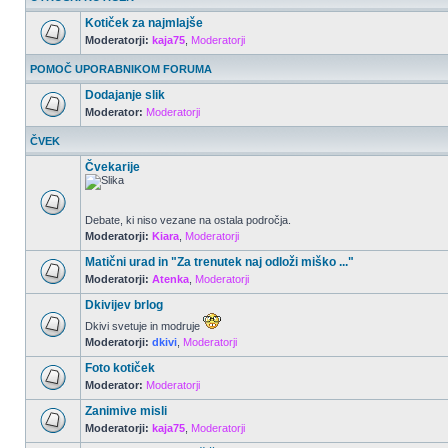
Kotiček za najmlajše
Moderatorji:
kaja75
,
Moderatorji
POMOČ UPORABNIKOM FORUMA
Dodajanje slik
Moderator:
Moderatorji
ČVEK
Čvekarije
Debate, ki niso vezane na ostala področja.
Moderatorji:
Kiara
,
Moderatorji
Matični urad in "Za trenutek naj odloži miško ..."
Moderatorji:
Atenka
,
Moderatorji
Dkivijev brlog
Dkivi svetuje in modruje
Moderatorji:
dkivi
,
Moderatorji
Foto kotiček
Moderator:
Moderatorji
Zanimive misli
Moderatorji:
kaja75
,
Moderatorji