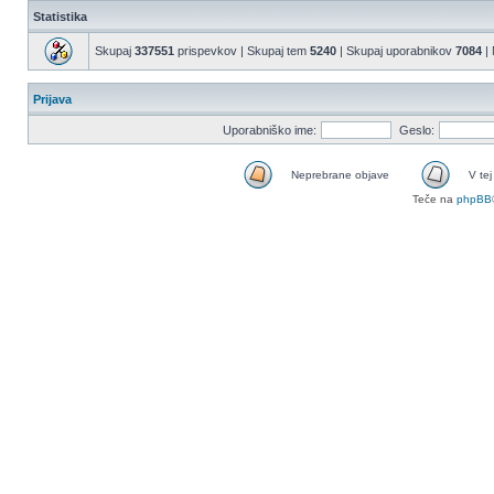
Statistika
Skupaj
337551
prispevkov | Skupaj tem
5240
| Skupaj uporabnikov
7084
| 
Prijava
Uporabniško ime:
Geslo:
Neprebrane objave
V tej
Teče na
phpBB