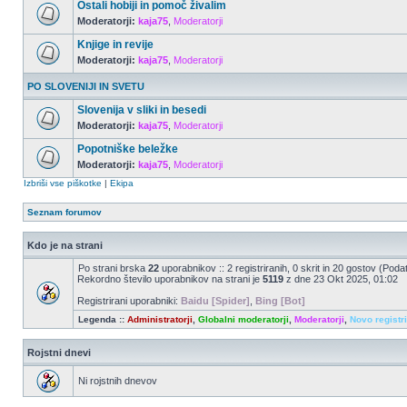
Ostali hobiji in pomoč živalim
Moderatorji:
kaja75
,
Moderatorji
Knjige in revije
Moderatorji:
kaja75
,
Moderatorji
PO SLOVENIJI IN SVETU
Slovenija v sliki in besedi
Moderatorji:
kaja75
,
Moderatorji
Popotniške beležke
Moderatorji:
kaja75
,
Moderatorji
Izbriši vse piškotke
|
Ekipa
Seznam forumov
Kdo je na strani
Po strani brska
22
uporabnikov :: 2 registriranih, 0 skrit in 20 gostov (Poda
Rekordno število uporabnikov na strani je
5119
z dne 23 Okt 2025, 01:02
Registrirani uporabniki:
Baidu [Spider]
,
Bing [Bot]
Legenda ::
Administratorji
,
Globalni moderatorji
,
Moderatorji
,
Novo registr
Rojstni dnevi
Ni rojstnih dnevov