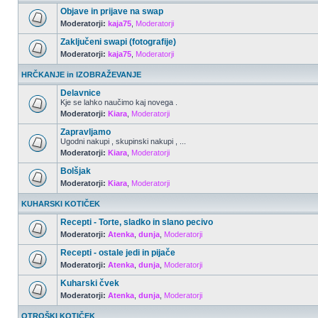
Objave in prijave na swap
Moderatorji:
kaja75
,
Moderatorji
Zaključeni swapi (fotografije)
Moderatorji:
kaja75
,
Moderatorji
HRČKANJE in IZOBRAŽEVANJE
Delavnice
Kje se lahko naučimo kaj novega .
Moderatorji:
Kiara
,
Moderatorji
Zapravljamo
Ugodni nakupi , skupinski nakupi , ...
Moderatorji:
Kiara
,
Moderatorji
Bolšjak
Moderatorji:
Kiara
,
Moderatorji
KUHARSKI KOTIČEK
Recepti - Torte, sladko in slano pecivo
Moderatorji:
Atenka
,
dunja
,
Moderatorji
Recepti - ostale jedi in pijače
Moderatorji:
Atenka
,
dunja
,
Moderatorji
Kuharski čvek
Moderatorji:
Atenka
,
dunja
,
Moderatorji
OTROŠKI KOTIČEK