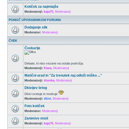
Kotiček za najmlajše
Moderatorji:
kaja75
,
Moderatorji
POMOČ UPORABNIKOM FORUMA
Dodajanje slik
Moderator:
Moderatorji
ČVEK
Čvekarije
Debate, ki niso vezane na ostala področja.
Moderatorji:
Kiara
,
Moderatorji
Matični urad in "Za trenutek naj odloži miško ..."
Moderatorji:
Atenka
,
Moderatorji
Dkivijev brlog
Dkivi svetuje in modruje
Moderatorji:
dkivi
,
Moderatorji
Foto kotiček
Moderator:
Moderatorji
Zanimive misli
Moderatorji:
kaja75
,
Moderatorji