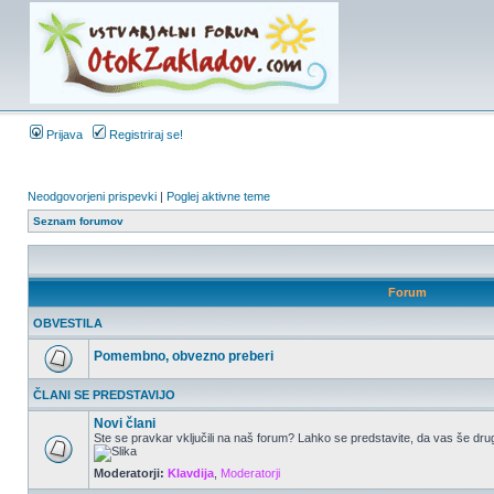
Prijava
Registriraj se!
Neodgovorjeni prispevki
|
Poglej aktivne teme
Seznam forumov
Forum
OBVESTILA
Pomembno, obvezno preberi
ČLANI SE PREDSTAVIJO
Novi člani
Ste se pravkar vključili na naš forum? Lahko se predstavite, da vas še drug
Moderatorji:
Klavdija
,
Moderatorji