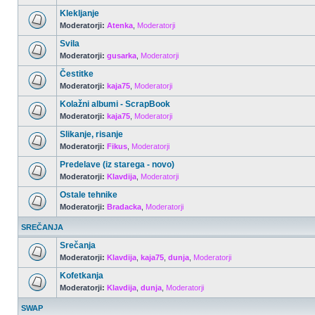
Klekljanje
Moderatorji:
Atenka
,
Moderatorji
Svila
Moderatorji:
gusarka
,
Moderatorji
Čestitke
Moderatorji:
kaja75
,
Moderatorji
Kolažni albumi - ScrapBook
Moderatorji:
kaja75
,
Moderatorji
Slikanje, risanje
Moderatorji:
Fikus
,
Moderatorji
Predelave (iz starega - novo)
Moderatorji:
Klavdija
,
Moderatorji
Ostale tehnike
Moderatorji:
Bradacka
,
Moderatorji
SREČANJA
Srečanja
Moderatorji:
Klavdija
,
kaja75
,
dunja
,
Moderatorji
Kofetkanja
Moderatorji:
Klavdija
,
dunja
,
Moderatorji
SWAP