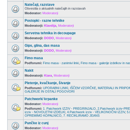
Natečaji, razstave
Obvestila o aktualnih natečajih in razstavah
Moderator:
Moderatorji
Postopki - razne tehnike
Moderatorji:
Klavdija
,
Moderatorji
Servetna tehnika in decoupage
Moderatorji:
DODO
,
Moderatorji
Gips, glina, das masa
Moderatorji:
DODO
,
Moderatorji
Fimo masa
Podforumi:
Fimo masa - zanimivi linki
,
Fimo masa - galerije izdelkov in na
Nakit
Moderatorji:
Kiara
,
Moderatorji
Pletenje, kvačkanje, šivanje
Podforumi:
UPORABNI LINKI
,
IŠČEM VZORČKE
,
MATERIALI IN PRIPO
GALERIJE IN OSTALI POGOVORI
Patchwork/ krpanke
Moderator:
Moderatorji
Podforumi:
1. Patchwork IZZIV - PREGRINJALO
,
2.Patchwork izziv-
izziv - NOVOLETNI IZDELKI
,
4.Patchwork izziv - VELIKONOČNI IZZIV
,
5.
OPREMIMO KOPALNICO
,
7. RECIKLIRAMO JEANS
Punčke iz cunj
Moderator:
Moderatorji