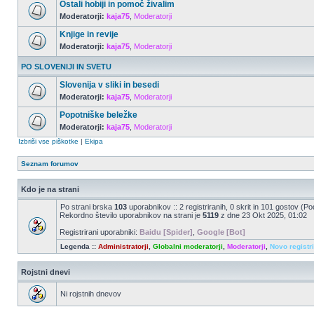
Ostali hobiji in pomoč živalim
Moderatorji:
kaja75
,
Moderatorji
Knjige in revije
Moderatorji:
kaja75
,
Moderatorji
PO SLOVENIJI IN SVETU
Slovenija v sliki in besedi
Moderatorji:
kaja75
,
Moderatorji
Popotniške beležke
Moderatorji:
kaja75
,
Moderatorji
Izbriši vse piškotke
|
Ekipa
Seznam forumov
Kdo je na strani
Po strani brska
103
uporabnikov :: 2 registriranih, 0 skrit in 101 gostov (Po
Rekordno število uporabnikov na strani je
5119
z dne 23 Okt 2025, 01:02
Registrirani uporabniki:
Baidu [Spider]
,
Google [Bot]
Legenda ::
Administratorji
,
Globalni moderatorji
,
Moderatorji
,
Novo registr
Rojstni dnevi
Ni rojstnih dnevov