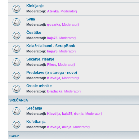
Klekljanje
Moderatorji:
Atenka
,
Moderatorji
Svila
Moderatorji:
gusarka
,
Moderatorji
Čestitke
Moderatorji:
kaja75
,
Moderatorji
Kolažni albumi - ScrapBook
Moderatorji:
kaja75
,
Moderatorji
Slikanje, risanje
Moderatorji:
Fikus
,
Moderatorji
Predelave (iz starega - novo)
Moderatorji:
Klavdija
,
Moderatorji
Ostale tehnike
Moderatorji:
Bradacka
,
Moderatorji
SREČANJA
Srečanja
Moderatorji:
Klavdija
,
kaja75
,
dunja
,
Moderatorji
Kofetkanja
Moderatorji:
Klavdija
,
dunja
,
Moderatorji
SWAP