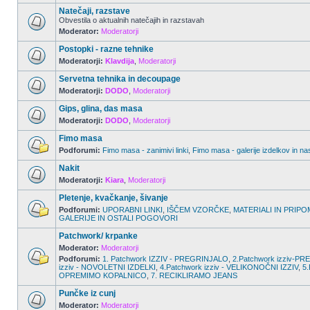
Natečaji, razstave
Obvestila o aktualnih natečajih in razstavah
Moderator:
Moderatorji
Postopki - razne tehnike
Moderatorji:
Klavdija
,
Moderatorji
Servetna tehnika in decoupage
Moderatorji:
DODO
,
Moderatorji
Gips, glina, das masa
Moderatorji:
DODO
,
Moderatorji
Fimo masa
Podforumi:
Fimo masa - zanimivi linki
,
Fimo masa - galerije izdelkov in na
Nakit
Moderatorji:
Kiara
,
Moderatorji
Pletenje, kvačkanje, šivanje
Podforumi:
UPORABNI LINKI
,
IŠČEM VZORČKE
,
MATERIALI IN PRIPO
GALERIJE IN OSTALI POGOVORI
Patchwork/ krpanke
Moderator:
Moderatorji
Podforumi:
1. Patchwork IZZIV - PREGRINJALO
,
2.Patchwork izziv-
izziv - NOVOLETNI IZDELKI
,
4.Patchwork izziv - VELIKONOČNI IZZIV
,
5.
OPREMIMO KOPALNICO
,
7. RECIKLIRAMO JEANS
Punčke iz cunj
Moderator:
Moderatorji