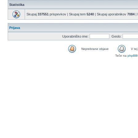
Statistika
Skupaj
337551
prispevkov | Skupaj tem
5240
| Skupaj uporabnikov
7084
| 
Prijava
Uporabniško ime:
Geslo:
Neprebrane objave
V tej
Teče na
phpBB