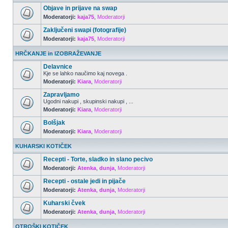
Objave in prijave na swap
Moderatorji:
kaja75
,
Moderatorji
Zaključeni swapi (fotografije)
Moderatorji:
kaja75
,
Moderatorji
HRČKANJE in IZOBRAŽEVANJE
Delavnice
Kje se lahko naučimo kaj novega .
Moderatorji:
Kiara
,
Moderatorji
Zapravljamo
Ugodni nakupi , skupinski nakupi , ...
Moderatorji:
Kiara
,
Moderatorji
Bolšjak
Moderatorji:
Kiara
,
Moderatorji
KUHARSKI KOTIČEK
Recepti - Torte, sladko in slano pecivo
Moderatorji:
Atenka
,
dunja
,
Moderatorji
Recepti - ostale jedi in pijače
Moderatorji:
Atenka
,
dunja
,
Moderatorji
Kuharski čvek
Moderatorji:
Atenka
,
dunja
,
Moderatorji
OTROŠKI KOTIČEK