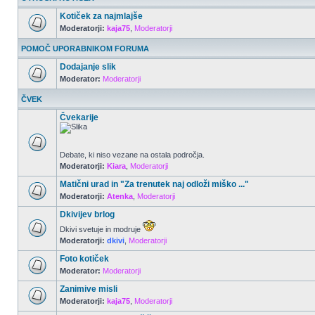
Kotiček za najmlajše
Moderatorji:
kaja75
,
Moderatorji
POMOČ UPORABNIKOM FORUMA
Dodajanje slik
Moderator:
Moderatorji
ČVEK
Čvekarije
Debate, ki niso vezane na ostala področja.
Moderatorji:
Kiara
,
Moderatorji
Matični urad in "Za trenutek naj odloži miško ..."
Moderatorji:
Atenka
,
Moderatorji
Dkivijev brlog
Dkivi svetuje in modruje
Moderatorji:
dkivi
,
Moderatorji
Foto kotiček
Moderator:
Moderatorji
Zanimive misli
Moderatorji:
kaja75
,
Moderatorji