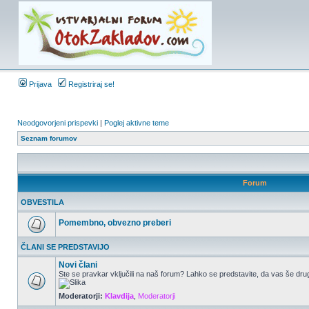
Prijava
Registriraj se!
Neodgovorjeni prispevki
|
Poglej aktivne teme
Seznam forumov
Forum
OBVESTILA
Pomembno, obvezno preberi
ČLANI SE PREDSTAVIJO
Novi člani
Ste se pravkar vključili na naš forum? Lahko se predstavite, da vas še drug
Moderatorji:
Klavdija
,
Moderatorji