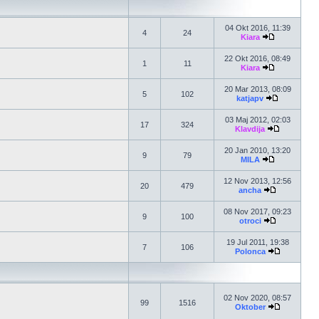
04 Okt 2016, 11:39
4
24
Kiara
22 Okt 2016, 08:49
1
11
Kiara
20 Mar 2013, 08:09
5
102
katjapv
03 Maj 2012, 02:03
17
324
Klavdija
20 Jan 2010, 13:20
9
79
MILA
12 Nov 2013, 12:56
20
479
ancha
08 Nov 2017, 09:23
9
100
otroci
19 Jul 2011, 19:38
7
106
Polonca
02 Nov 2020, 08:57
99
1516
Oktober