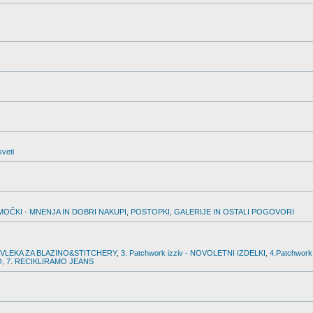
sveti
MOČKI - MNENJA IN DOBRI NAKUPI
,
POSTOPKI
,
GALERIJE IN OSTALI POGOVORI
PREVLEKA ZA BLAZINO&STITCHERY
,
3. Patchwork izziv - NOVOLETNI IZDELKI
,
4.Patchwork
O
,
7. RECIKLIRAMO JEANS