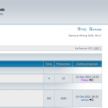
om
mu.
FAQ
Iskanje
Danes je 09 Avg 2026, 09:17
Vsi časi so UTC [
DST
]
Teme
Prispevkov
Zadnji prispevek
31 Dec 2014, 11:53
4
12
Fikus
03 Okt 2022, 06:25
302
3206
otroci