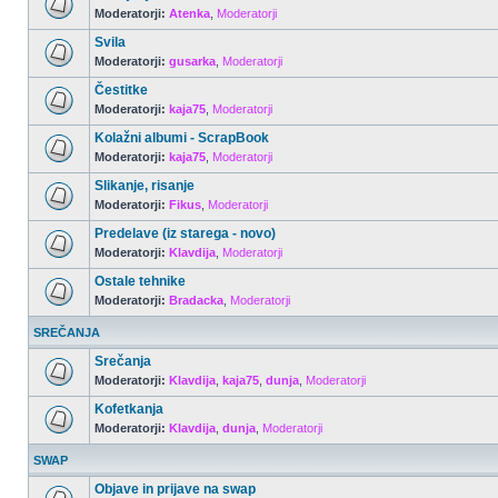
Moderatorji:
Atenka
,
Moderatorji
Svila
Moderatorji:
gusarka
,
Moderatorji
Čestitke
Moderatorji:
kaja75
,
Moderatorji
Kolažni albumi - ScrapBook
Moderatorji:
kaja75
,
Moderatorji
Slikanje, risanje
Moderatorji:
Fikus
,
Moderatorji
Predelave (iz starega - novo)
Moderatorji:
Klavdija
,
Moderatorji
Ostale tehnike
Moderatorji:
Bradacka
,
Moderatorji
SREČANJA
Srečanja
Moderatorji:
Klavdija
,
kaja75
,
dunja
,
Moderatorji
Kofetkanja
Moderatorji:
Klavdija
,
dunja
,
Moderatorji
SWAP
Objave in prijave na swap