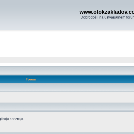
www.otokzakladov.c
Dobrodošli na ustvarjalnem foru
Forum
i bolje spoznajo.