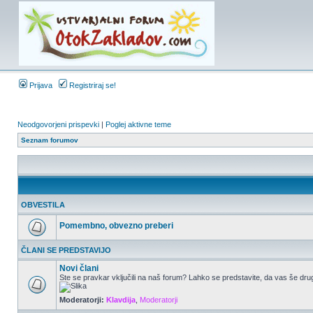
Prijava
Registriraj se!
Neodgovorjeni prispevki
|
Poglej aktivne teme
Seznam forumov
OBVESTILA
Pomembno, obvezno preberi
ČLANI SE PREDSTAVIJO
Novi člani
Ste se pravkar vključili na naš forum? Lahko se predstavite, da vas še drug
Moderatorji:
Klavdija
,
Moderatorji