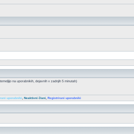
 temeljijo na uporabnikih, dejavnih v zadnjih 5 minutah)
irani uporabniki
,
Neaktivni člani
,
Registrirani uporabniki