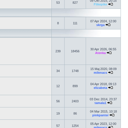
09 Okt 2015, 20:15
53
827
Flikepike
07 Apr 2024, 12:00
8
111
skrga
30 Apr 2026, 06:55
239
18456
Atenka
15 Maj 2020, 08:09
34
1748
milenacs
04 Apr 2018, 09:13
12
899
elizabeta
03 Dec 2014, 23:37
56
2403
tamala1
04 Mar 2015, 10:18
19
86
pinkpanter
05 Apr 2023, 12:00
57
1254
milenacs