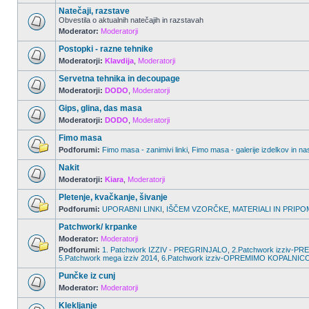
Natečaji, razstave
Obvestila o aktualnih natečajih in razstavah
Moderator:
Moderatorji
Postopki - razne tehnike
Moderatorji:
Klavdija
,
Moderatorji
Servetna tehnika in decoupage
Moderatorji:
DODO
,
Moderatorji
Gips, glina, das masa
Moderatorji:
DODO
,
Moderatorji
Fimo masa
Podforumi:
Fimo masa - zanimivi linki
,
Fimo masa - galerije izdelkov in na
Nakit
Moderatorji:
Kiara
,
Moderatorji
Pletenje, kvačkanje, šivanje
Podforumi:
UPORABNI LINKI
,
IŠČEM VZORČKE
,
MATERIALI IN PRIPO
Patchwork/ krpanke
Moderator:
Moderatorji
Podforumi:
1. Patchwork IZZIV - PREGRINJALO
,
2.Patchwork izziv-
5.Patchwork mega izziv 2014
,
6.Patchwork izziv-OPREMIMO KOPALNIC
Punčke iz cunj
Moderator:
Moderatorji
Klekljanje