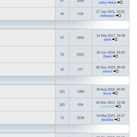
47
3059
zlata ribica
27 Jan 2021, 10:51
40
418
milenacs
14 Sep 2017, 18:39
47
1891
elieli
18 Jun 2018, 16:43
76
2331
Danii
06 Nov 2023, 09:49
42
277
otroci
30 Avg 2019, 05:50
161
1388
boza
04 Nov 2017, 10:36
102
434
JoeClark
03 Maj 2023, 14:27
72
3239
kwačka