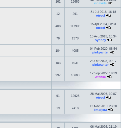
161
13685
vidavida
31 Jul 2016, 16:18
12
291
otroci
15 Apr 2024, 08:31
408
117903
otroci
15 Avg 2015, 15:34
79
1378
Sydney
04 Feb 2020, 08:54
104
4005
pinkpanter
26 Okt 2023, 09:17
103
1031
pinkpanter
12 Sep 2022, 19:39
297
16600
Atenka
28 Maj 2026, 10:07
91
12926
otroci
12 Nov 2019, 23:20
19
7418
bmarjeta
06 Maj 2026, 21:19