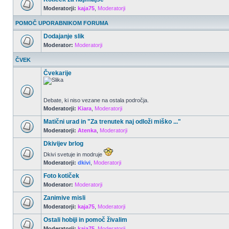
Moderatorji:
kaja75
,
Moderatorji
POMOČ UPORABNIKOM FORUMA
Dodajanje slik
Moderator:
Moderatorji
ČVEK
Čvekarije
Debate, ki niso vezane na ostala področja.
Moderatorji:
Kiara
,
Moderatorji
Matični urad in "Za trenutek naj odloži miško ..."
Moderatorji:
Atenka
,
Moderatorji
Dkivijev brlog
Dkivi svetuje in modruje
Moderatorji:
dkivi
,
Moderatorji
Foto kotiček
Moderator:
Moderatorji
Zanimive misli
Moderatorji:
kaja75
,
Moderatorji
Ostali hobiji in pomoč živalim
Moderatorji:
kaja75
,
Moderatorji