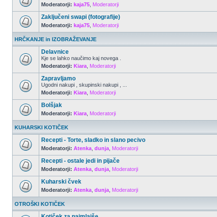
Moderatorji:
kaja75
,
Moderatorji
Zaključeni swapi (fotografije)
Moderatorji:
kaja75
,
Moderatorji
HRČKANJE in IZOBRAŽEVANJE
Delavnice
Kje se lahko naučimo kaj novega .
Moderatorji:
Kiara
,
Moderatorji
Zapravljamo
Ugodni nakupi , skupinski nakupi , ...
Moderatorji:
Kiara
,
Moderatorji
Bolšjak
Moderatorji:
Kiara
,
Moderatorji
KUHARSKI KOTIČEK
Recepti - Torte, sladko in slano pecivo
Moderatorji:
Atenka
,
dunja
,
Moderatorji
Recepti - ostale jedi in pijače
Moderatorji:
Atenka
,
dunja
,
Moderatorji
Kuharski čvek
Moderatorji:
Atenka
,
dunja
,
Moderatorji
OTROŠKI KOTIČEK
Kotiček za najmlajše