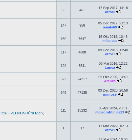
17 Sep 2017, 14:18
53
461
otroci
05 Dec 2017, 21:13
147
956
renata69
15 Okt 2018, 10:46
150
7647
milenacs
09 Dec 2018, 13:40
117
4688
otroci
06 Maj 2016, 12:22
199
5511
Lunca
05 Okt 2020, 13:49
322
24217
Atenka
03 Dec 2023, 20:58
645
47138
mmrose
05 Apr 2024, 20:51
111
15232
mojedrobtinice23
 izziv - VELIKONOČNI IZZIV
,
17 Mar 2022, 16:13
1
17
otroci
12 Maj 2024, 10:03