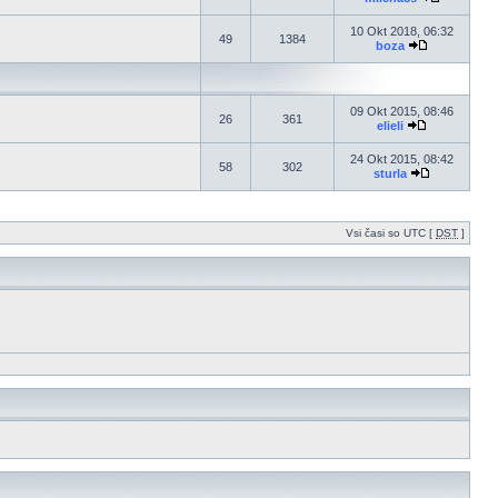
10 Okt 2018, 06:32
49
1384
boza
09 Okt 2015, 08:46
26
361
elieli
24 Okt 2015, 08:42
58
302
sturla
Vsi časi so UTC [
DST
]