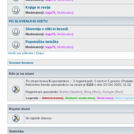
Knjige in revije
Moderatorji:
kaja75
,
Moderatorji
PO SLOVENIJI IN SVETU
Slovenija v sliki in besedi
Moderatorji:
kaja75
,
Moderatorji
Popotniške beležke
Moderatorji:
kaja75
,
Moderatorji
Izbriši vse piškotke
|
Ekipa
Seznam forumov
Kdo je na strani
Po strani brska
8
uporabnikov :: 3 registriranih, 0 skrit in 5 gostov (Podatki
Rekordno število uporabnikov na strani je
5119
z dne 23 Okt 2025, 01:02
Registrirani uporabniki:
Baidu [Spider]
,
Bing [Bot]
,
Google [Bot]
Legenda ::
Administratorji
,
Globalni moderatorji
,
Moderatorji
,
Novo registr
Rojstni dnevi
Ni rojstnih dnevov
Statistika