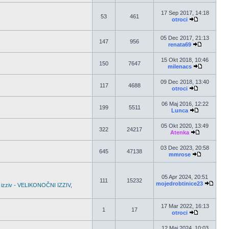
17 Sep 2017, 14:18
53
461
otroci
05 Dec 2017, 21:13
147
956
renata69
15 Okt 2018, 10:46
150
7647
milenacs
09 Dec 2018, 13:40
117
4688
otroci
06 Maj 2016, 12:22
199
5511
Lunca
05 Okt 2020, 13:49
322
24217
Atenka
03 Dec 2023, 20:58
645
47138
mmrose
05 Apr 2024, 20:51
111
15232
mojedrobtinice23
 izziv - VELIKONOČNI IZZIV
,
17 Mar 2022, 16:13
1
17
otroci
12 Maj 2024, 10:03