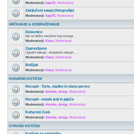
Moderatorji:
kaja75
,
Moderatorji
Zaključeni swapi (fotografije)
Moderatorji:
kaja75
,
Moderatorji
HRČKANJE in IZOBRAŽEVANJE
Delavnice
Kje se lahko naučimo kaj novega .
Moderatorji:
Kiara
,
Moderatorji
Zapravljamo
Ugodni nakupi , skupinski nakupi , ...
Moderatorji:
Kiara
,
Moderatorji
Bolšjak
Moderatorji:
Kiara
,
Moderatorji
KUHARSKI KOTIČEK
Recepti - Torte, sladko in slano pecivo
Moderatorji:
Atenka
,
dunja
,
Moderatorji
Recepti - ostale jedi in pijače
Moderatorji:
Atenka
,
dunja
,
Moderatorji
Kuharski čvek
Moderatorji:
Atenka
,
dunja
,
Moderatorji
OTROŠKI KOTIČEK
Kotiček za najmlajše