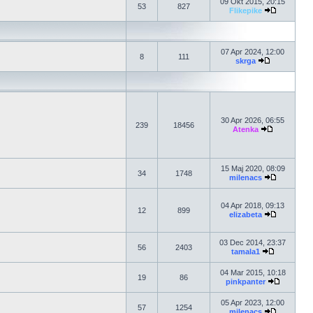
09 Okt 2015, 20:15
53
827
Flikepike
07 Apr 2024, 12:00
8
111
skrga
30 Apr 2026, 06:55
239
18456
Atenka
15 Maj 2020, 08:09
34
1748
milenacs
04 Apr 2018, 09:13
12
899
elizabeta
03 Dec 2014, 23:37
56
2403
tamala1
04 Mar 2015, 10:18
19
86
pinkpanter
05 Apr 2023, 12:00
57
1254
milenacs