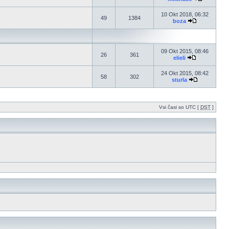
10 Okt 2018, 06:32
49
1384
boza
09 Okt 2015, 08:46
26
361
elieli
24 Okt 2015, 08:42
58
302
sturla
Vsi časi so UTC [
DST
]