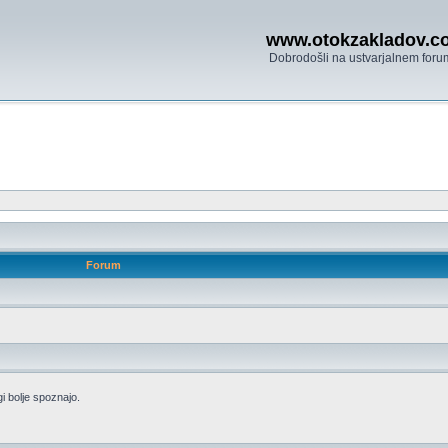
www.otokzakladov.c
Dobrodošli na ustvarjalnem foru
Forum
i bolje spoznajo.