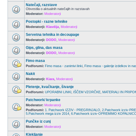
Natečaji, razstave
Obvestila o aktualnih natečajih in razstavah
Moderator:
Moderatorji
Postopki - razne tehnike
Moderatorji:
Klavdija
,
Moderatorji
Servetna tehnika in decoupage
Moderatorji:
DODO
,
Moderatorji
Gips, glina, das masa
Moderatorji:
DODO
,
Moderatorji
Fimo masa
Podforumi:
Fimo masa - zanimivi linki
,
Fimo masa - galerije izdelkov in na
Nakit
Moderatorji:
Kiara
,
Moderatorji
Pletenje, kvačkanje, šivanje
Podforumi:
UPORABNI LINKI
,
IŠČEM VZORČKE
,
MATERIALI IN PRIPO
Patchwork/ krpanke
Moderator:
Moderatorji
Podforumi:
1. Patchwork IZZIV - PREGRINJALO
,
2.Patchwork izziv-
5.Patchwork mega izziv 2014
,
6.Patchwork izziv-OPREMIMO KOPALNIC
Punčke iz cunj
Moderator:
Moderatorji
Klekljanje