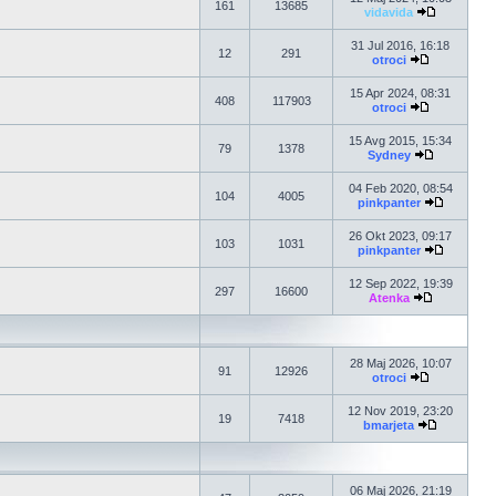
161
13685
vidavida
31 Jul 2016, 16:18
12
291
otroci
15 Apr 2024, 08:31
408
117903
otroci
15 Avg 2015, 15:34
79
1378
Sydney
04 Feb 2020, 08:54
104
4005
pinkpanter
26 Okt 2023, 09:17
103
1031
pinkpanter
12 Sep 2022, 19:39
297
16600
Atenka
28 Maj 2026, 10:07
91
12926
otroci
12 Nov 2019, 23:20
19
7418
bmarjeta
06 Maj 2026, 21:19