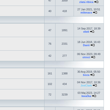
47
3059
zlata ribica
27 Jan 2021, 10:51
40
418
milenacs
14 Sep 2017, 18:39
47
1891
elieli
18 Jun 2018, 16:43
76
2331
Danii
06 Nov 2023, 09:49
42
277
otroci
30 Avg 2019, 05:50
161
1388
boza
04 Nov 2017, 10:36
102
434
JoeClark
03 Maj 2023, 14:27
72
3239
kwačka