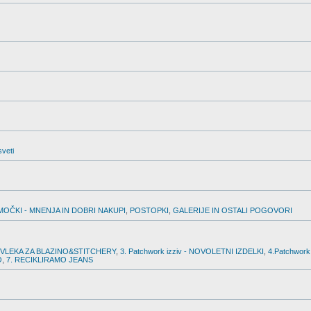
sveti
MOČKI - MNENJA IN DOBRI NAKUPI
,
POSTOPKI
,
GALERIJE IN OSTALI POGOVORI
PREVLEKA ZA BLAZINO&STITCHERY
,
3. Patchwork izziv - NOVOLETNI IZDELKI
,
4.Patchwork
O
,
7. RECIKLIRAMO JEANS