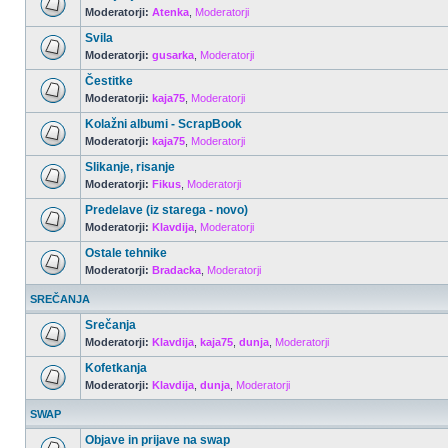
Moderatorji:
Atenka
,
Moderatorji
Svila
Moderatorji:
gusarka
,
Moderatorji
Čestitke
Moderatorji:
kaja75
,
Moderatorji
Kolažni albumi - ScrapBook
Moderatorji:
kaja75
,
Moderatorji
Slikanje, risanje
Moderatorji:
Fikus
,
Moderatorji
Predelave (iz starega - novo)
Moderatorji:
Klavdija
,
Moderatorji
Ostale tehnike
Moderatorji:
Bradacka
,
Moderatorji
SREČANJA
Srečanja
Moderatorji:
Klavdija
,
kaja75
,
dunja
,
Moderatorji
Kofetkanja
Moderatorji:
Klavdija
,
dunja
,
Moderatorji
SWAP
Objave in prijave na swap