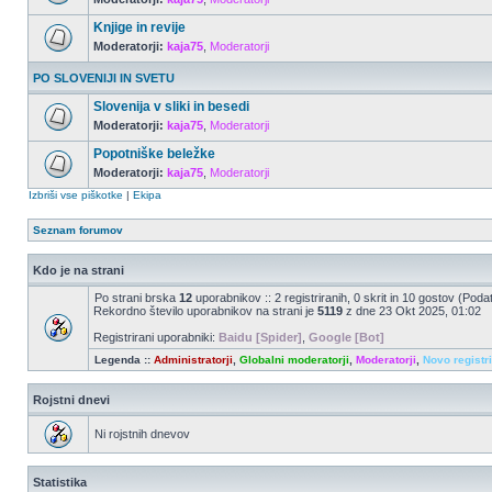
Knjige in revije
Moderatorji:
kaja75
,
Moderatorji
PO SLOVENIJI IN SVETU
Slovenija v sliki in besedi
Moderatorji:
kaja75
,
Moderatorji
Popotniške beležke
Moderatorji:
kaja75
,
Moderatorji
Izbriši vse piškotke
|
Ekipa
Seznam forumov
Kdo je na strani
Po strani brska
12
uporabnikov :: 2 registriranih, 0 skrit in 10 gostov (Poda
Rekordno število uporabnikov na strani je
5119
z dne 23 Okt 2025, 01:02
Registrirani uporabniki:
Baidu [Spider]
,
Google [Bot]
Legenda ::
Administratorji
,
Globalni moderatorji
,
Moderatorji
,
Novo registr
Rojstni dnevi
Ni rojstnih dnevov
Statistika