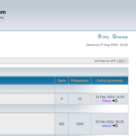
om
mu.
FAQ
Iskanje
Danes je 07 Avg 2026, 10:25
Vsi časi so UTC [
DST
]
Teme
Prispevkov
Zadnji prispevek
31 Dec 2014, 11:53
4
12
Fikus
03 Okt 2022, 06:25
302
3206
otroci