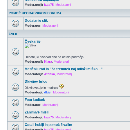
Moderatorji:
kaja75
,
Moderatorji
POMOČ UPORABNIKOM FORUMA
Dodajanje slik
Moderator:
Moderatorji
ČVEK
Čvekarije
Debate, ki niso vezane na ostala področja.
Moderatorji:
Kiara
,
Moderatorji
Matični urad in "Za trenutek naj odloži miško ..."
Moderatorji:
Atenka
,
Moderatorji
Dkivijev brlog
Dkivi svetuje in modruje
Moderatorji:
dkivi
,
Moderatorji
Foto kotiček
Moderator:
Moderatorji
Zanimive misli
Moderatorji:
kaja75
,
Moderatorji
Ostali hobiji in pomoč živalim
Moderatorji:
kaja75
,
Moderatorji