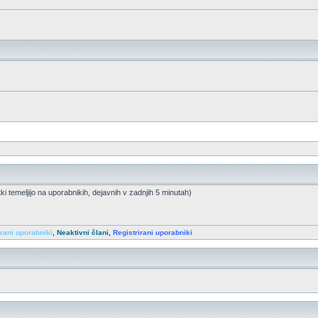
tki temeljijo na uporabnikih, dejavnih v zadnjih 5 minutah)
irani uporabniki
,
Neaktivni člani
,
Registrirani uporabniki