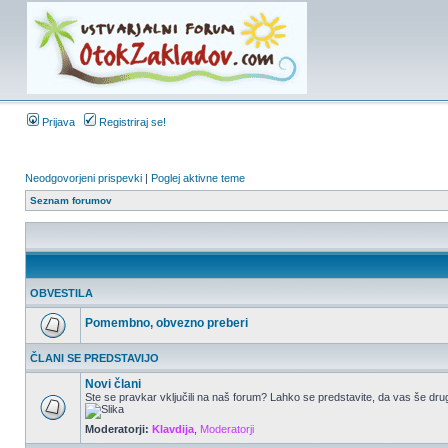
Prijava
Registriraj se!
Neodgovorjeni prispevki
|
Poglej aktivne teme
Seznam forumov
OBVESTILA
Pomembno, obvezno preberi
ČLANI SE PREDSTAVIJO
Novi člani
Ste se pravkar vključili na naš forum? Lahko se predstavite, da vas še drug
Moderatorji:
Klavdija
,
Moderatorji