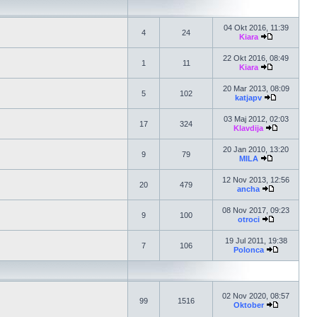
04 Okt 2016, 11:39
4
24
Kiara
22 Okt 2016, 08:49
1
11
Kiara
20 Mar 2013, 08:09
5
102
katjapv
03 Maj 2012, 02:03
17
324
Klavdija
20 Jan 2010, 13:20
9
79
MILA
12 Nov 2013, 12:56
20
479
ancha
08 Nov 2017, 09:23
9
100
otroci
19 Jul 2011, 19:38
7
106
Polonca
02 Nov 2020, 08:57
99
1516
Oktober