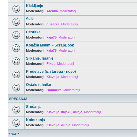
Klekljanje
Moderatorji:
Atenka
,
Moderatorji
Svila
Moderatorji:
gusarka
,
Moderatorji
Čestitke
Moderatorji:
kaja75
,
Moderatorji
Kolažni albumi - ScrapBook
Moderatorji:
kaja75
,
Moderatorji
Slikanje, risanje
Moderatorji:
Fikus
,
Moderatorji
Predelave (iz starega - novo)
Moderatorji:
Klavdija
,
Moderatorji
Ostale tehnike
Moderatorji:
Bradacka
,
Moderatorji
SREČANJA
Srečanja
Moderatorji:
Klavdija
,
kaja75
,
dunja
,
Moderatorji
Kofetkanja
Moderatorji:
Klavdija
,
dunja
,
Moderatorji
SWAP