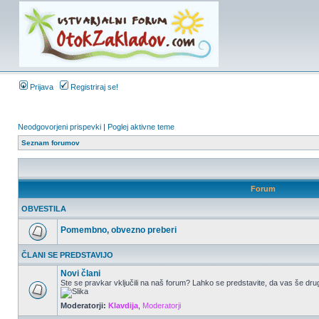
Prijava
Registriraj se!
Neodgovorjeni prispevki
|
Poglej aktivne teme
Seznam forumov
Forum
OBVESTILA
Pomembno, obvezno preberi
ČLANI SE PREDSTAVIJO
Novi člani
Ste se pravkar vključili na naš forum? Lahko se predstavite, da vas še drug
Moderatorji:
Klavdija
,
Moderatorji