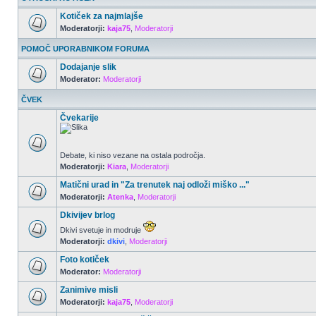
Kotiček za najmlajše
Moderatorji:
kaja75
,
Moderatorji
POMOČ UPORABNIKOM FORUMA
Dodajanje slik
Moderator:
Moderatorji
ČVEK
Čvekarije
Debate, ki niso vezane na ostala področja.
Moderatorji:
Kiara
,
Moderatorji
Matični urad in "Za trenutek naj odloži miško ..."
Moderatorji:
Atenka
,
Moderatorji
Dkivijev brlog
Dkivi svetuje in modruje
Moderatorji:
dkivi
,
Moderatorji
Foto kotiček
Moderator:
Moderatorji
Zanimive misli
Moderatorji:
kaja75
,
Moderatorji