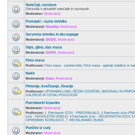
Natečaji, razstave
Obvestila o aktualnih natečajih in razstavah
Moderator:
Moderatorji
Postopki - razne tehnike
Moderatorji:
Klavdija
,
Moderatorji
Servetna tehnika in decoupage
Moderatorji:
DODO
,
Moderatorji
Gips, glina, das masa
Moderatorji:
DODO
,
Moderatorji
Fimo masa
Podforumi:
Fimo masa - zanimivi linki
,
Fimo masa - galerije izdelkov in na
Nakit
Moderatorji:
Kiara
,
Moderatorji
Pletenje, kvačkanje, šivanje
Podforumi:
UPORABNI LINKI
,
IŠČEM VZORČKE
,
MATERIALI IN PRIPO
GALERIJE IN OSTALI POGOVORI
Patchwork/ krpanke
Moderator:
Moderatorji
Podforumi:
1. Patchwork IZZIV - PREGRINJALO
,
2.Patchwork izziv-
izziv - NOVOLETNI IZDELKI
,
4.Patchwork izziv - VELIKONOČNI IZZIV
,
5.
OPREMIMO KOPALNICO
,
7. RECIKLIRAMO JEANS
Punčke iz cunj
Moderator:
Moderatorji