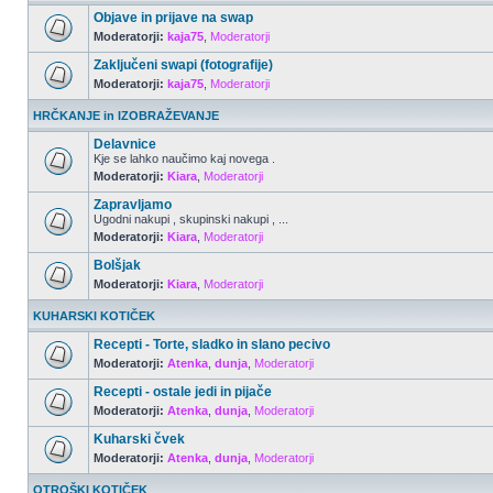
Objave in prijave na swap
Moderatorji:
kaja75
,
Moderatorji
Zaključeni swapi (fotografije)
Moderatorji:
kaja75
,
Moderatorji
HRČKANJE in IZOBRAŽEVANJE
Delavnice
Kje se lahko naučimo kaj novega .
Moderatorji:
Kiara
,
Moderatorji
Zapravljamo
Ugodni nakupi , skupinski nakupi , ...
Moderatorji:
Kiara
,
Moderatorji
Bolšjak
Moderatorji:
Kiara
,
Moderatorji
KUHARSKI KOTIČEK
Recepti - Torte, sladko in slano pecivo
Moderatorji:
Atenka
,
dunja
,
Moderatorji
Recepti - ostale jedi in pijače
Moderatorji:
Atenka
,
dunja
,
Moderatorji
Kuharski čvek
Moderatorji:
Atenka
,
dunja
,
Moderatorji
OTROŠKI KOTIČEK