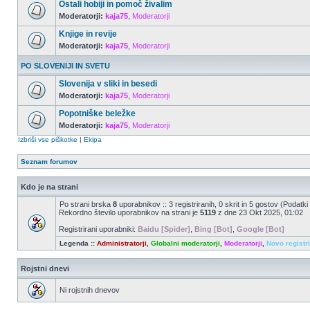
Ostali hobiji in pomoč živalim
Moderatorji:
kaja75
,
Moderatorji
Knjige in revije
Moderatorji:
kaja75
,
Moderatorji
PO SLOVENIJI IN SVETU
Slovenija v sliki in besedi
Moderatorji:
kaja75
,
Moderatorji
Popotniške beležke
Moderatorji:
kaja75
,
Moderatorji
Izbriši vse piškotke
|
Ekipa
Seznam forumov
Kdo je na strani
Po strani brska
8
uporabnikov :: 3 registriranih, 0 skrit in 5 gostov (Podatki
Rekordno število uporabnikov na strani je
5119
z dne 23 Okt 2025, 01:02
Registrirani uporabniki:
Baidu [Spider]
,
Bing [Bot]
,
Google [Bot]
Legenda ::
Administratorji
,
Globalni moderatorji
,
Moderatorji
,
Novo registr
Rojstni dnevi
Ni rojstnih dnevov