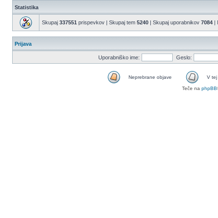
Statistika
Skupaj
337551
prispevkov | Skupaj tem
5240
| Skupaj uporabnikov
7084
| 
Prijava
Uporabniško ime:
Geslo:
Neprebrane objave
V tej
Teče na
phpBB