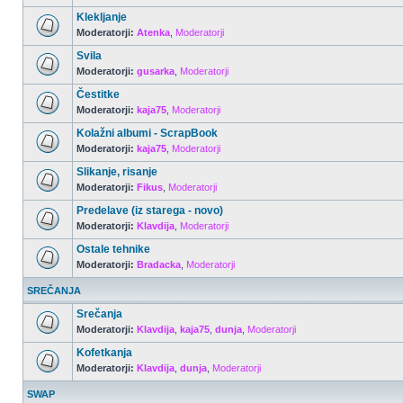
Klekljanje
Moderatorji:
Atenka
,
Moderatorji
Svila
Moderatorji:
gusarka
,
Moderatorji
Čestitke
Moderatorji:
kaja75
,
Moderatorji
Kolažni albumi - ScrapBook
Moderatorji:
kaja75
,
Moderatorji
Slikanje, risanje
Moderatorji:
Fikus
,
Moderatorji
Predelave (iz starega - novo)
Moderatorji:
Klavdija
,
Moderatorji
Ostale tehnike
Moderatorji:
Bradacka
,
Moderatorji
SREČANJA
Srečanja
Moderatorji:
Klavdija
,
kaja75
,
dunja
,
Moderatorji
Kofetkanja
Moderatorji:
Klavdija
,
dunja
,
Moderatorji
SWAP