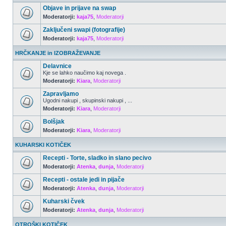
Objave in prijave na swap
Moderatorji:
kaja75
,
Moderatorji
Zaključeni swapi (fotografije)
Moderatorji:
kaja75
,
Moderatorji
HRČKANJE in IZOBRAŽEVANJE
Delavnice
Kje se lahko naučimo kaj novega .
Moderatorji:
Kiara
,
Moderatorji
Zapravljamo
Ugodni nakupi , skupinski nakupi , ...
Moderatorji:
Kiara
,
Moderatorji
Bolšjak
Moderatorji:
Kiara
,
Moderatorji
KUHARSKI KOTIČEK
Recepti - Torte, sladko in slano pecivo
Moderatorji:
Atenka
,
dunja
,
Moderatorji
Recepti - ostale jedi in pijače
Moderatorji:
Atenka
,
dunja
,
Moderatorji
Kuharski čvek
Moderatorji:
Atenka
,
dunja
,
Moderatorji
OTROŠKI KOTIČEK