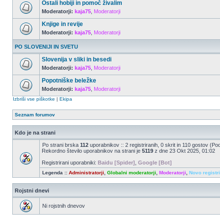
Ostali hobiji in pomoč živalim
Moderatorji:
kaja75
,
Moderatorji
Knjige in revije
Moderatorji:
kaja75
,
Moderatorji
PO SLOVENIJI IN SVETU
Slovenija v sliki in besedi
Moderatorji:
kaja75
,
Moderatorji
Popotniške beležke
Moderatorji:
kaja75
,
Moderatorji
Izbriši vse piškotke
|
Ekipa
Seznam forumov
Kdo je na strani
Po strani brska
112
uporabnikov :: 2 registriranih, 0 skrit in 110 gostov (Po
Rekordno število uporabnikov na strani je
5119
z dne 23 Okt 2025, 01:02
Registrirani uporabniki:
Baidu [Spider]
,
Google [Bot]
Legenda ::
Administratorji
,
Globalni moderatorji
,
Moderatorji
,
Novo registr
Rojstni dnevi
Ni rojstnih dnevov