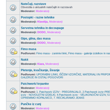
Natečaji, razstave
Obvestila o aktualnih natečajih in razstavah
Moderator:
Moderatorji
Postopki - razne tehnike
Moderatorji:
Klavdija
,
Moderatorji
Servetna tehnika in decoupage
Moderatorji:
DODO
,
Moderatorji
Gips, glina, das masa
Moderatorji:
DODO
,
Moderatorji
Fimo masa
Podforumi:
Fimo masa - zanimivi linki
,
Fimo masa - galerije izdelkov in na
Nakit
Moderatorji:
Kiara
,
Moderatorji
Pletenje, kvačkanje, šivanje
Podforumi:
UPORABNI LINKI
,
IŠČEM VZORČKE
,
MATERIALI IN PRIPO
GALERIJE IN OSTALI POGOVORI
Patchwork/ krpanke
Moderator:
Moderatorji
Podforumi:
1. Patchwork IZZIV - PREGRINJALO
,
2.Patchwork izziv-
izziv - NOVOLETNI IZDELKI
,
4.Patchwork izziv - VELIKONOČNI IZZIV
,
5.
OPREMIMO KOPALNICO
,
7. RECIKLIRAMO JEANS
Punčke iz cunj
Moderator:
Moderatorji