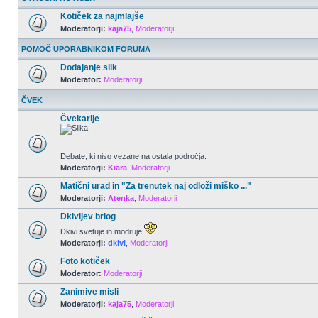
Kotiček za najmlajše
Moderatorji:
kaja75
,
Moderatorji
POMOČ UPORABNIKOM FORUMA
Dodajanje slik
Moderator:
Moderatorji
ČVEK
Čvekarije
Debate, ki niso vezane na ostala področja.
Moderatorji:
Kiara
,
Moderatorji
Matični urad in "Za trenutek naj odloži miško ..."
Moderatorji:
Atenka
,
Moderatorji
Dkivijev brlog
Dkivi svetuje in modruje
Moderatorji:
dkivi
,
Moderatorji
Foto kotiček
Moderator:
Moderatorji
Zanimive misli
Moderatorji:
kaja75
,
Moderatorji