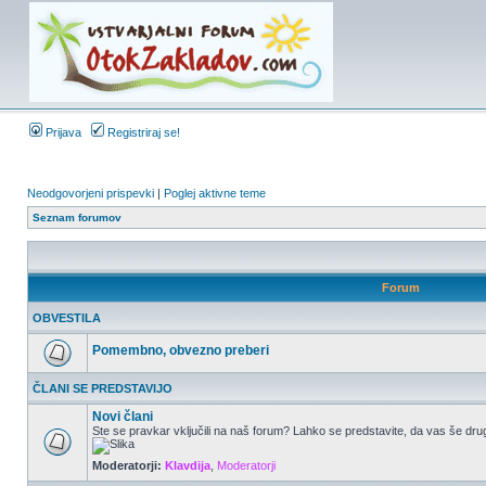
Prijava
Registriraj se!
Neodgovorjeni prispevki
|
Poglej aktivne teme
Seznam forumov
Forum
OBVESTILA
Pomembno, obvezno preberi
ČLANI SE PREDSTAVIJO
Novi člani
Ste se pravkar vključili na naš forum? Lahko se predstavite, da vas še drug
Moderatorji:
Klavdija
,
Moderatorji