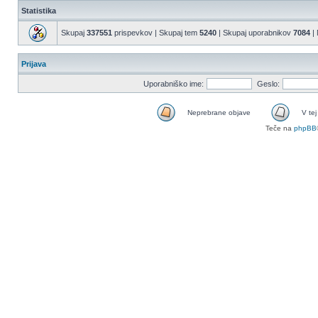
Statistika
Skupaj
337551
prispevkov | Skupaj tem
5240
| Skupaj uporabnikov
7084
| 
Prijava
Uporabniško ime:
Geslo:
Neprebrane objave
V tej
Teče na
phpBB