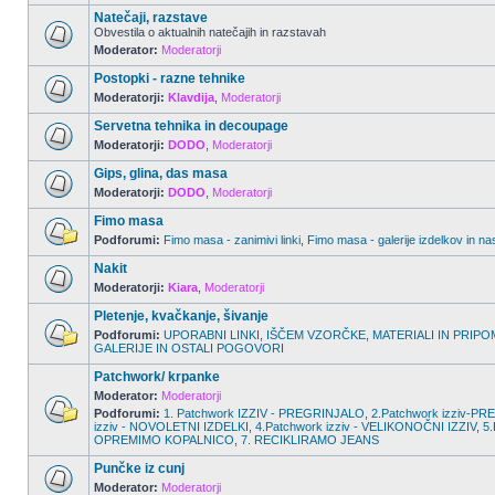
Natečaji, razstave
Obvestila o aktualnih natečajih in razstavah
Moderator:
Moderatorji
Postopki - razne tehnike
Moderatorji:
Klavdija
,
Moderatorji
Servetna tehnika in decoupage
Moderatorji:
DODO
,
Moderatorji
Gips, glina, das masa
Moderatorji:
DODO
,
Moderatorji
Fimo masa
Podforumi:
Fimo masa - zanimivi linki
,
Fimo masa - galerije izdelkov in na
Nakit
Moderatorji:
Kiara
,
Moderatorji
Pletenje, kvačkanje, šivanje
Podforumi:
UPORABNI LINKI
,
IŠČEM VZORČKE
,
MATERIALI IN PRIPO
GALERIJE IN OSTALI POGOVORI
Patchwork/ krpanke
Moderator:
Moderatorji
Podforumi:
1. Patchwork IZZIV - PREGRINJALO
,
2.Patchwork izziv-
izziv - NOVOLETNI IZDELKI
,
4.Patchwork izziv - VELIKONOČNI IZZIV
,
5.
OPREMIMO KOPALNICO
,
7. RECIKLIRAMO JEANS
Punčke iz cunj
Moderator:
Moderatorji