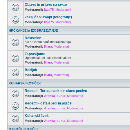
Objave in prijave na swap
Moderatorji:
kaja75
,
Moderatorji
Zaključeni swapi (fotografije)
Moderatorji:
kaja75
,
Moderatorji
HRČKANJE in IZOBRAŽEVANJE
Delavnice
Kje se lahko naučimo kaj novega .
Moderatorji:
Kiara
,
Moderatorji
Zapravljamo
Ugodni nakupi , skupinski nakupi , ...
Moderatorji:
Kiara
,
Moderatorji
Bolšjak
Moderatorji:
Kiara
,
Moderatorji
KUHARSKI KOTIČEK
Recepti - Torte, sladko in slano pecivo
Moderatorji:
Atenka
,
dunja
,
Moderatorji
Recepti - ostale jedi in pijače
Moderatorji:
Atenka
,
dunja
,
Moderatorji
Kuharski čvek
Moderatorji:
Atenka
,
dunja
,
Moderatorji
OTROŠKI KOTIČEK