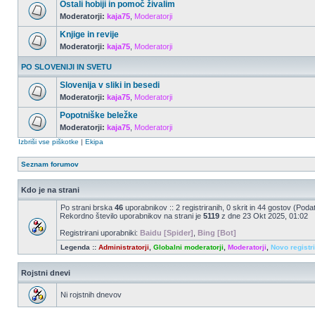
Ostali hobiji in pomoč živalim
Moderatorji:
kaja75
,
Moderatorji
Knjige in revije
Moderatorji:
kaja75
,
Moderatorji
PO SLOVENIJI IN SVETU
Slovenija v sliki in besedi
Moderatorji:
kaja75
,
Moderatorji
Popotniške beležke
Moderatorji:
kaja75
,
Moderatorji
Izbriši vse piškotke
|
Ekipa
Seznam forumov
Kdo je na strani
Po strani brska
46
uporabnikov :: 2 registriranih, 0 skrit in 44 gostov (Poda
Rekordno število uporabnikov na strani je
5119
z dne 23 Okt 2025, 01:02
Registrirani uporabniki:
Baidu [Spider]
,
Bing [Bot]
Legenda ::
Administratorji
,
Globalni moderatorji
,
Moderatorji
,
Novo registr
Rojstni dnevi
Ni rojstnih dnevov