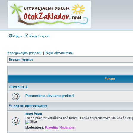
Prijava
Registriraj se!
Neodgovorjeni prispevki
|
Poglej aktivne teme
Seznam forumov
Forum
OBVESTILA
Pomembno, obvezno preberi
ČLANI SE PREDSTAVIJO
Novi člani
Ste se pravkar vključili na naš forum? Lahko se predstavite, da vas še drug
Moderatorji:
Klavdija
,
Moderatorji