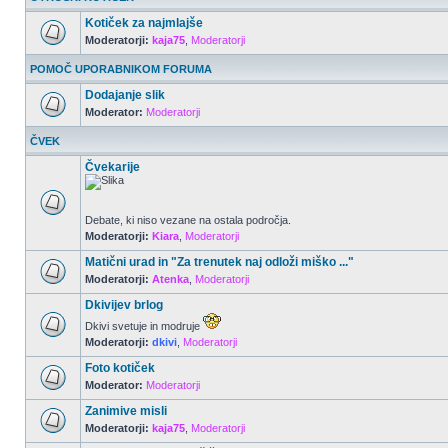
Kotiček za najmlajše
Moderatorji:
kaja75
,
Moderatorji
POMOČ UPORABNIKOM FORUMA
Dodajanje slik
Moderator:
Moderatorji
ČVEK
Čvekarije
Debate, ki niso vezane na ostala področja.
Moderatorji:
Kiara
,
Moderatorji
Matični urad in "Za trenutek naj odloži miško ..."
Moderatorji:
Atenka
,
Moderatorji
Dkivijev brlog
Dkivi svetuje in modruje
Moderatorji:
dkivi
,
Moderatorji
Foto kotiček
Moderator:
Moderatorji
Zanimive misli
Moderatorji:
kaja75
,
Moderatorji