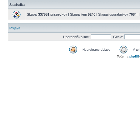
Statistika
Skupaj
337551
prispevkov | Skupaj tem
5240
| Skupaj uporabnikov
7084
| 
Prijava
Uporabniško ime:
Geslo:
Neprebrane objave
V tej
Teče na
phpBB