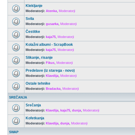
Klekljanje
Moderatorji:
Atenka
,
Moderatorji
Svila
Moderatorji:
gusarka
,
Moderatorji
Čestitke
Moderatorji:
kaja75
,
Moderatorji
Kolažni albumi - ScrapBook
Moderatorji:
kaja75
,
Moderatorji
Slikanje, risanje
Moderatorji:
Fikus
,
Moderatorji
Predelave (iz starega - novo)
Moderatorji:
Klavdija
,
Moderatorji
Ostale tehnike
Moderatorji:
Bradacka
,
Moderatorji
SREČANJA
Srečanja
Moderatorji:
Klavdija
,
kaja75
,
dunja
,
Moderatorji
Kofetkanja
Moderatorji:
Klavdija
,
dunja
,
Moderatorji
SWAP