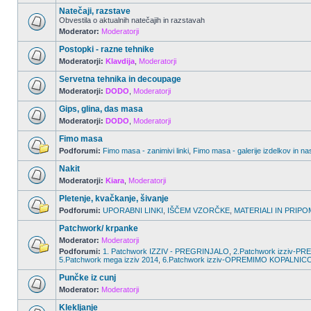
Natečaji, razstave
Obvestila o aktualnih natečajih in razstavah
Moderator:
Moderatorji
Postopki - razne tehnike
Moderatorji:
Klavdija
,
Moderatorji
Servetna tehnika in decoupage
Moderatorji:
DODO
,
Moderatorji
Gips, glina, das masa
Moderatorji:
DODO
,
Moderatorji
Fimo masa
Podforumi:
Fimo masa - zanimivi linki
,
Fimo masa - galerije izdelkov in na
Nakit
Moderatorji:
Kiara
,
Moderatorji
Pletenje, kvačkanje, šivanje
Podforumi:
UPORABNI LINKI
,
IŠČEM VZORČKE
,
MATERIALI IN PRIPO
Patchwork/ krpanke
Moderator:
Moderatorji
Podforumi:
1. Patchwork IZZIV - PREGRINJALO
,
2.Patchwork izziv-
5.Patchwork mega izziv 2014
,
6.Patchwork izziv-OPREMIMO KOPALNIC
Punčke iz cunj
Moderator:
Moderatorji
Klekljanje