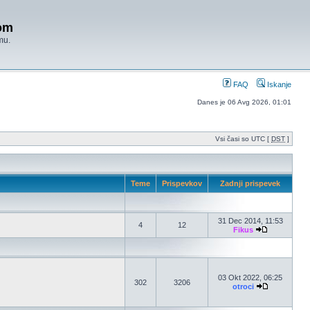
om
mu.
FAQ
Iskanje
Danes je 06 Avg 2026, 01:01
Vsi časi so UTC [
DST
]
Teme
Prispevkov
Zadnji prispevek
31 Dec 2014, 11:53
4
12
Fikus
03 Okt 2022, 06:25
302
3206
otroci