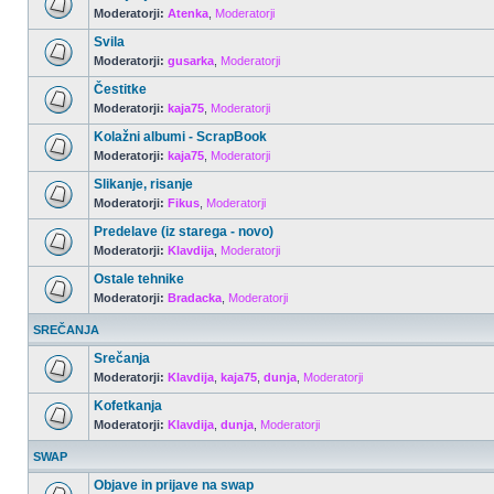
Moderatorji:
Atenka
,
Moderatorji
Svila
Moderatorji:
gusarka
,
Moderatorji
Čestitke
Moderatorji:
kaja75
,
Moderatorji
Kolažni albumi - ScrapBook
Moderatorji:
kaja75
,
Moderatorji
Slikanje, risanje
Moderatorji:
Fikus
,
Moderatorji
Predelave (iz starega - novo)
Moderatorji:
Klavdija
,
Moderatorji
Ostale tehnike
Moderatorji:
Bradacka
,
Moderatorji
SREČANJA
Srečanja
Moderatorji:
Klavdija
,
kaja75
,
dunja
,
Moderatorji
Kofetkanja
Moderatorji:
Klavdija
,
dunja
,
Moderatorji
SWAP
Objave in prijave na swap