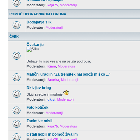
Moderatorji:
kaja75
,
Moderatorji
POMOČ UPORABNIKOM FORUMA
Dodajanje slik
Moderator:
Moderatorji
ČVEK
Čvekarije
Debate, ki niso vezane na ostala področja.
Moderatorji:
Kiara
,
Moderatorji
Matični urad in "Za trenutek naj odloži miško ..."
Moderatorji:
Atenka
,
Moderatorji
Dkivijev brlog
Dkivi svetuje in modruje
Moderatorji:
dkivi
,
Moderatorji
Foto kotiček
Moderator:
Moderatorji
Zanimive misli
Moderatorji:
kaja75
,
Moderatorji
Ostali hobiji in pomoč živalim
Moderatorji:
kaja75
,
Moderatorji