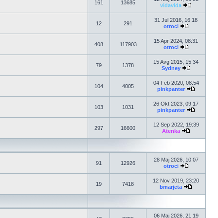
161
13685
vidavida
31 Jul 2016, 16:18
12
291
otroci
15 Apr 2024, 08:31
408
117903
otroci
15 Avg 2015, 15:34
79
1378
Sydney
04 Feb 2020, 08:54
104
4005
pinkpanter
26 Okt 2023, 09:17
103
1031
pinkpanter
12 Sep 2022, 19:39
297
16600
Atenka
28 Maj 2026, 10:07
91
12926
otroci
12 Nov 2019, 23:20
19
7418
bmarjeta
06 Maj 2026, 21:19