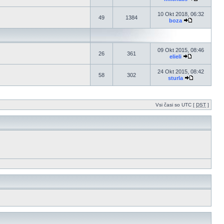
10 Okt 2018, 06:32
49
1384
boza
09 Okt 2015, 08:46
26
361
elieli
24 Okt 2015, 08:42
58
302
sturla
Vsi časi so UTC [
DST
]