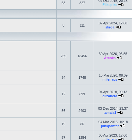
09 Okt 2015, 20:15
53
827
Flikepike
07 Apr 2024, 12:00
8
111
skrga
30 Apr 2026, 06:55
239
18456
Atenka
15 Maj 2020, 08:09
34
1748
milenacs
04 Apr 2018, 09:13
12
899
elizabeta
03 Dec 2014, 23:37
56
2403
tamala1
04 Mar 2015, 10:18
19
86
pinkpanter
05 Apr 2023, 12:00
57
1254
milenacs