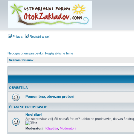
Prijava
Registriraj se!
Neodgovorjeni prispevki
|
Poglej aktivne teme
Seznam forumov
OBVESTILA
Pomembno, obvezno preberi
ČLANI SE PREDSTAVIJO
Novi člani
Ste se pravkar vključili na naš forum? Lahko se predstavite, da vas še drug
Moderatorji:
Klavdija
,
Moderatorji