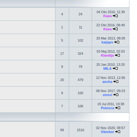
04 Okt 2016, 11:39
4
24
Kiara
22 Okt 2016, 08:49
1
11
Kiara
20 Mar 2013, 08:09
5
102
katjapv
03 Maj 2012, 02:03
17
324
Klavdija
20 Jan 2010, 13:20
9
79
MILA
12 Nov 2013, 12:56
20
479
ancha
08 Nov 2017, 09:23
9
100
otroci
19 Jul 2011, 19:38
7
106
Polonca
02 Nov 2020, 08:57
99
1516
Oktober