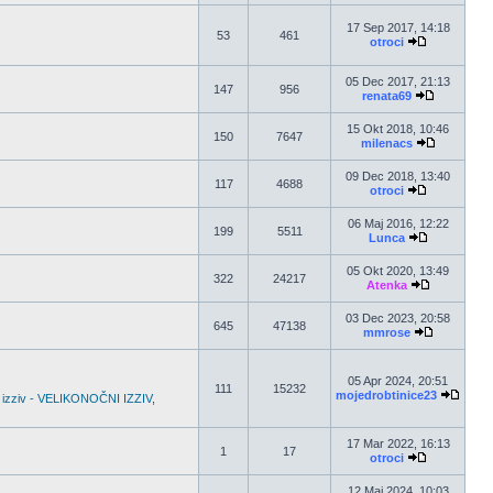
17 Sep 2017, 14:18
53
461
otroci
05 Dec 2017, 21:13
147
956
renata69
15 Okt 2018, 10:46
150
7647
milenacs
09 Dec 2018, 13:40
117
4688
otroci
06 Maj 2016, 12:22
199
5511
Lunca
05 Okt 2020, 13:49
322
24217
Atenka
03 Dec 2023, 20:58
645
47138
mmrose
05 Apr 2024, 20:51
111
15232
mojedrobtinice23
 izziv - VELIKONOČNI IZZIV
,
17 Mar 2022, 16:13
1
17
otroci
12 Maj 2024, 10:03