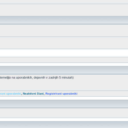
 temeljijo na uporabnikih, dejavnih v zadnjih 5 minutah)
irani uporabniki
,
Neaktivni člani
,
Registrirani uporabniki