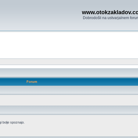
www.otokzakladov.c
Dobrodošli na ustvarjalnem foru
Forum
i bolje spoznajo.