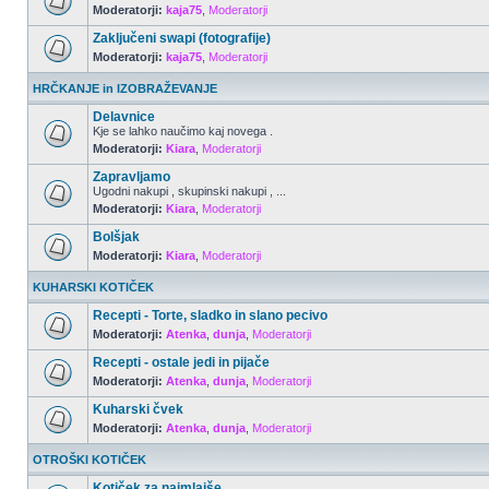
Moderatorji:
kaja75
,
Moderatorji
Zaključeni swapi (fotografije)
Moderatorji:
kaja75
,
Moderatorji
HRČKANJE in IZOBRAŽEVANJE
Delavnice
Kje se lahko naučimo kaj novega .
Moderatorji:
Kiara
,
Moderatorji
Zapravljamo
Ugodni nakupi , skupinski nakupi , ...
Moderatorji:
Kiara
,
Moderatorji
Bolšjak
Moderatorji:
Kiara
,
Moderatorji
KUHARSKI KOTIČEK
Recepti - Torte, sladko in slano pecivo
Moderatorji:
Atenka
,
dunja
,
Moderatorji
Recepti - ostale jedi in pijače
Moderatorji:
Atenka
,
dunja
,
Moderatorji
Kuharski čvek
Moderatorji:
Atenka
,
dunja
,
Moderatorji
OTROŠKI KOTIČEK
Kotiček za najmlajše