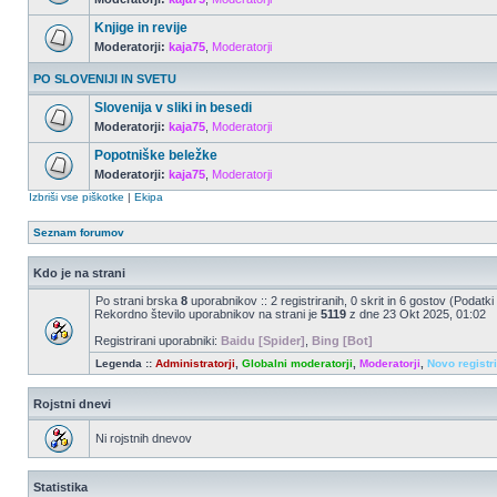
Knjige in revije
Moderatorji:
kaja75
,
Moderatorji
PO SLOVENIJI IN SVETU
Slovenija v sliki in besedi
Moderatorji:
kaja75
,
Moderatorji
Popotniške beležke
Moderatorji:
kaja75
,
Moderatorji
Izbriši vse piškotke
|
Ekipa
Seznam forumov
Kdo je na strani
Po strani brska
8
uporabnikov :: 2 registriranih, 0 skrit in 6 gostov (Podatki
Rekordno število uporabnikov na strani je
5119
z dne 23 Okt 2025, 01:02
Registrirani uporabniki:
Baidu [Spider]
,
Bing [Bot]
Legenda ::
Administratorji
,
Globalni moderatorji
,
Moderatorji
,
Novo registr
Rojstni dnevi
Ni rojstnih dnevov
Statistika