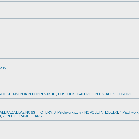
sveti
MOČKI - MNENJA IN DOBRI NAKUPI
,
POSTOPKI
,
GALERIJE IN OSTALI POGOVORI
PREVLEKA ZA BLAZINO&STITCHERY
,
3. Patchwork izziv - NOVOLETNI IZDELKI
,
4.Patchwork
O
,
7. RECIKLIRAMO JEANS