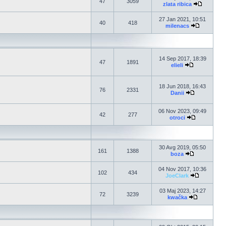
47
3059
zlata ribica
27 Jan 2021, 10:51
40
418
milenacs
14 Sep 2017, 18:39
47
1891
elieli
18 Jun 2018, 16:43
76
2331
Danii
06 Nov 2023, 09:49
42
277
otroci
30 Avg 2019, 05:50
161
1388
boza
04 Nov 2017, 10:36
102
434
JoeClark
03 Maj 2023, 14:27
72
3239
kwačka