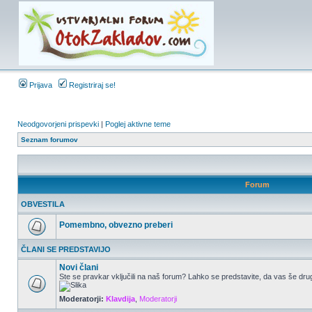
Prijava
Registriraj se!
Neodgovorjeni prispevki
|
Poglej aktivne teme
Seznam forumov
Forum
OBVESTILA
Pomembno, obvezno preberi
ČLANI SE PREDSTAVIJO
Novi člani
Ste se pravkar vključili na naš forum? Lahko se predstavite, da vas še drug
Moderatorji:
Klavdija
,
Moderatorji