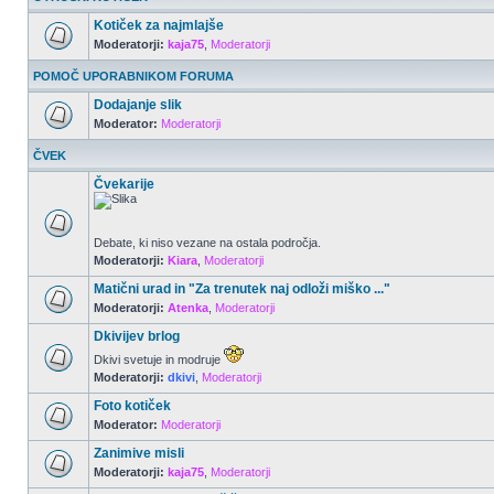
Kotiček za najmlajše
Moderatorji:
kaja75
,
Moderatorji
POMOČ UPORABNIKOM FORUMA
Dodajanje slik
Moderator:
Moderatorji
ČVEK
Čvekarije
Debate, ki niso vezane na ostala področja.
Moderatorji:
Kiara
,
Moderatorji
Matični urad in "Za trenutek naj odloži miško ..."
Moderatorji:
Atenka
,
Moderatorji
Dkivijev brlog
Dkivi svetuje in modruje
Moderatorji:
dkivi
,
Moderatorji
Foto kotiček
Moderator:
Moderatorji
Zanimive misli
Moderatorji:
kaja75
,
Moderatorji