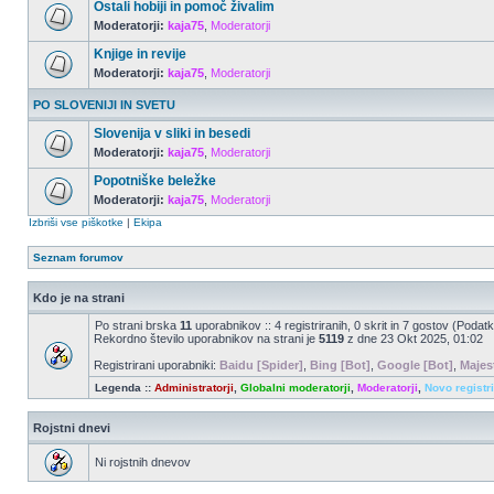
Ostali hobiji in pomoč živalim
Moderatorji:
kaja75
,
Moderatorji
Knjige in revije
Moderatorji:
kaja75
,
Moderatorji
PO SLOVENIJI IN SVETU
Slovenija v sliki in besedi
Moderatorji:
kaja75
,
Moderatorji
Popotniške beležke
Moderatorji:
kaja75
,
Moderatorji
Izbriši vse piškotke
|
Ekipa
Seznam forumov
Kdo je na strani
Po strani brska
11
uporabnikov :: 4 registriranih, 0 skrit in 7 gostov (Podatk
Rekordno število uporabnikov na strani je
5119
z dne 23 Okt 2025, 01:02
Registrirani uporabniki:
Baidu [Spider]
,
Bing [Bot]
,
Google [Bot]
,
Majes
Legenda ::
Administratorji
,
Globalni moderatorji
,
Moderatorji
,
Novo registr
Rojstni dnevi
Ni rojstnih dnevov