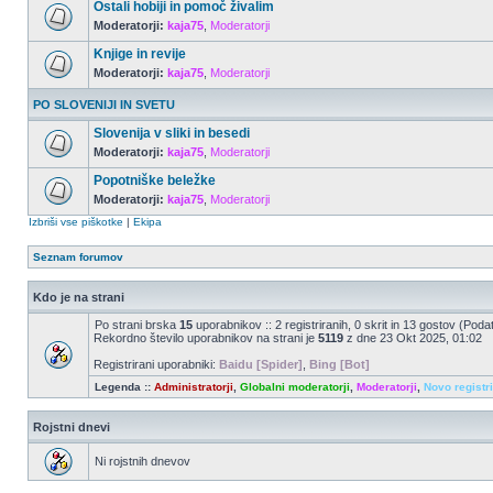
Ostali hobiji in pomoč živalim
Moderatorji:
kaja75
,
Moderatorji
Knjige in revije
Moderatorji:
kaja75
,
Moderatorji
PO SLOVENIJI IN SVETU
Slovenija v sliki in besedi
Moderatorji:
kaja75
,
Moderatorji
Popotniške beležke
Moderatorji:
kaja75
,
Moderatorji
Izbriši vse piškotke
|
Ekipa
Seznam forumov
Kdo je na strani
Po strani brska
15
uporabnikov :: 2 registriranih, 0 skrit in 13 gostov (Poda
Rekordno število uporabnikov na strani je
5119
z dne 23 Okt 2025, 01:02
Registrirani uporabniki:
Baidu [Spider]
,
Bing [Bot]
Legenda ::
Administratorji
,
Globalni moderatorji
,
Moderatorji
,
Novo registr
Rojstni dnevi
Ni rojstnih dnevov