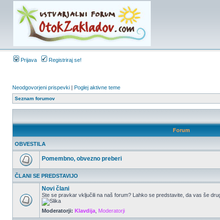
Prijava
Registriraj se!
Neodgovorjeni prispevki
|
Poglej aktivne teme
Seznam forumov
Forum
OBVESTILA
Pomembno, obvezno preberi
ČLANI SE PREDSTAVIJO
Novi člani
Ste se pravkar vključili na naš forum? Lahko se predstavite, da vas še drug
Moderatorji:
Klavdija
,
Moderatorji