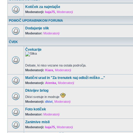
Kotiček za najmlajše
Moderatorji:
kaja75
,
Moderatorji
POMOČ UPORABNIKOM FORUMA
Dodajanje slik
Moderator:
Moderatorji
ČVEK
Čvekarije
Debate, ki niso vezane na ostala področja.
Moderatorji:
Kiara
,
Moderatorji
Matični urad in "Za trenutek naj odloži miško ..."
Moderatorji:
Atenka
,
Moderatorji
Dkivijev brlog
Dkivi svetuje in modruje
Moderatorji:
dkivi
,
Moderatorji
Foto kotiček
Moderator:
Moderatorji
Zanimive misli
Moderatorji:
kaja75
,
Moderatorji