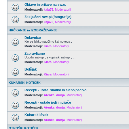
Objave in prijave na swap
Moderatorji:
kaja75
,
Moderatorji
Zaključeni swapi (fotografije)
Moderatorji:
kaja75
,
Moderatorji
HRČKANJE in IZOBRAŽEVANJE
Delavnice
Kje se lahko naučimo kaj novega .
Moderatorji:
Kiara
,
Moderatorji
Zapravljamo
Ugodni nakupi , skupinski nakupi , ...
Moderatorji:
Kiara
,
Moderatorji
Bolšjak
Moderatorji:
Kiara
,
Moderatorji
KUHARSKI KOTIČEK
Recepti - Torte, sladko in slano pecivo
Moderatorji:
Atenka
,
dunja
,
Moderatorji
Recepti - ostale jedi in pijače
Moderatorji:
Atenka
,
dunja
,
Moderatorji
Kuharski čvek
Moderatorji:
Atenka
,
dunja
,
Moderatorji
OTROŠKI KOTIČEK