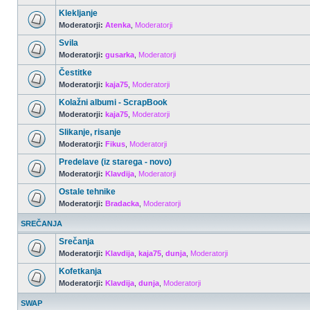
Klekljanje
Moderatorji:
Atenka
,
Moderatorji
Svila
Moderatorji:
gusarka
,
Moderatorji
Čestitke
Moderatorji:
kaja75
,
Moderatorji
Kolažni albumi - ScrapBook
Moderatorji:
kaja75
,
Moderatorji
Slikanje, risanje
Moderatorji:
Fikus
,
Moderatorji
Predelave (iz starega - novo)
Moderatorji:
Klavdija
,
Moderatorji
Ostale tehnike
Moderatorji:
Bradacka
,
Moderatorji
SREČANJA
Srečanja
Moderatorji:
Klavdija
,
kaja75
,
dunja
,
Moderatorji
Kofetkanja
Moderatorji:
Klavdija
,
dunja
,
Moderatorji
SWAP