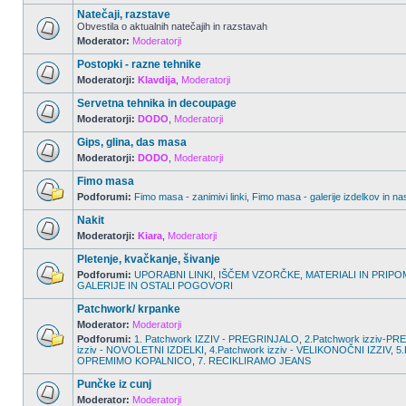
Natečaji, razstave
Obvestila o aktualnih natečajih in razstavah
Moderator:
Moderatorji
Postopki - razne tehnike
Moderatorji:
Klavdija
,
Moderatorji
Servetna tehnika in decoupage
Moderatorji:
DODO
,
Moderatorji
Gips, glina, das masa
Moderatorji:
DODO
,
Moderatorji
Fimo masa
Podforumi:
Fimo masa - zanimivi linki
,
Fimo masa - galerije izdelkov in na
Nakit
Moderatorji:
Kiara
,
Moderatorji
Pletenje, kvačkanje, šivanje
Podforumi:
UPORABNI LINKI
,
IŠČEM VZORČKE
,
MATERIALI IN PRIPO
GALERIJE IN OSTALI POGOVORI
Patchwork/ krpanke
Moderator:
Moderatorji
Podforumi:
1. Patchwork IZZIV - PREGRINJALO
,
2.Patchwork izziv-
izziv - NOVOLETNI IZDELKI
,
4.Patchwork izziv - VELIKONOČNI IZZIV
,
5.
OPREMIMO KOPALNICO
,
7. RECIKLIRAMO JEANS
Punčke iz cunj
Moderator:
Moderatorji