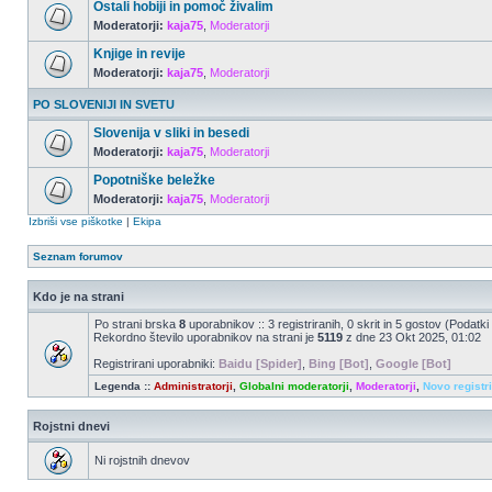
Ostali hobiji in pomoč živalim
Moderatorji:
kaja75
,
Moderatorji
Knjige in revije
Moderatorji:
kaja75
,
Moderatorji
PO SLOVENIJI IN SVETU
Slovenija v sliki in besedi
Moderatorji:
kaja75
,
Moderatorji
Popotniške beležke
Moderatorji:
kaja75
,
Moderatorji
Izbriši vse piškotke
|
Ekipa
Seznam forumov
Kdo je na strani
Po strani brska
8
uporabnikov :: 3 registriranih, 0 skrit in 5 gostov (Podatki
Rekordno število uporabnikov na strani je
5119
z dne 23 Okt 2025, 01:02
Registrirani uporabniki:
Baidu [Spider]
,
Bing [Bot]
,
Google [Bot]
Legenda ::
Administratorji
,
Globalni moderatorji
,
Moderatorji
,
Novo registr
Rojstni dnevi
Ni rojstnih dnevov