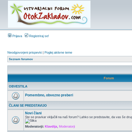
Prijava
Registriraj se!
Neodgovorjeni prispevki
|
Poglej aktivne teme
Seznam forumov
Forum
OBVESTILA
Pomembno, obvezno preberi
ČLANI SE PREDSTAVIJO
Novi člani
Ste se pravkar vključili na naš forum? Lahko se predstavite, da vas še drug
Moderatorji:
Klavdija
,
Moderatorji