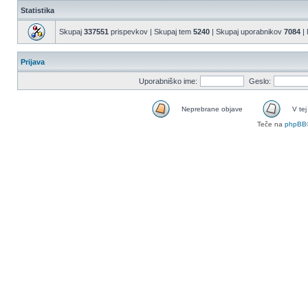
Statistika
Skupaj
337551
prispevkov | Skupaj tem
5240
| Skupaj uporabnikov
7084
| 
Prijava
Uporabniško ime:
Geslo:
Neprebrane objave
V tej
Teče na
phpBB