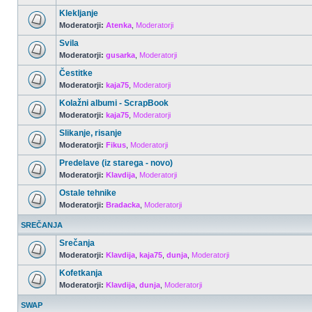
Klekljanje
Moderatorji:
Atenka
,
Moderatorji
Svila
Moderatorji:
gusarka
,
Moderatorji
Čestitke
Moderatorji:
kaja75
,
Moderatorji
Kolažni albumi - ScrapBook
Moderatorji:
kaja75
,
Moderatorji
Slikanje, risanje
Moderatorji:
Fikus
,
Moderatorji
Predelave (iz starega - novo)
Moderatorji:
Klavdija
,
Moderatorji
Ostale tehnike
Moderatorji:
Bradacka
,
Moderatorji
SREČANJA
Srečanja
Moderatorji:
Klavdija
,
kaja75
,
dunja
,
Moderatorji
Kofetkanja
Moderatorji:
Klavdija
,
dunja
,
Moderatorji
SWAP