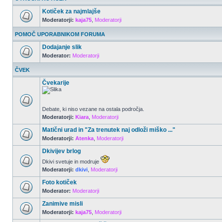
Kotiček za najmlajše
Moderatorji:
kaja75
,
Moderatorji
POMOČ UPORABNIKOM FORUMA
Dodajanje slik
Moderator:
Moderatorji
ČVEK
Čvekarije
Debate, ki niso vezane na ostala področja.
Moderatorji:
Kiara
,
Moderatorji
Matični urad in "Za trenutek naj odloži miško ..."
Moderatorji:
Atenka
,
Moderatorji
Dkivijev brlog
Dkivi svetuje in modruje
Moderatorji:
dkivi
,
Moderatorji
Foto kotiček
Moderator:
Moderatorji
Zanimive misli
Moderatorji:
kaja75
,
Moderatorji