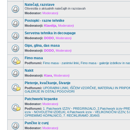
Natečaji, razstave
Obvestila o aktualnih natečajih in razstavah
Moderator:
Moderatorji
Postopki - razne tehnike
Moderatorji:
Klavdija
,
Moderatorji
Servetna tehnika in decoupage
Moderatorji:
DODO
,
Moderatorji
Gips, glina, das masa
Moderatorji:
DODO
,
Moderatorji
Fimo masa
Podforumi:
Fimo masa - zanimivi linki
,
Fimo masa - galerije izdelkov in na
Nakit
Moderatorji:
Kiara
,
Moderatorji
Pletenje, kvačkanje, šivanje
Podforumi:
UPORABNI LINKI
,
IŠČEM VZORČKE
,
MATERIALI IN PRIPO
GALERIJE IN OSTALI POGOVORI
Patchwork/ krpanke
Moderator:
Moderatorji
Podforumi:
1. Patchwork IZZIV - PREGRINJALO
,
2.Patchwork izziv-
izziv - NOVOLETNI IZDELKI
,
4.Patchwork izziv - VELIKONOČNI IZZIV
,
5.
OPREMIMO KOPALNICO
,
7. RECIKLIRAMO JEANS
Punčke iz cunj
Moderator:
Moderatorji