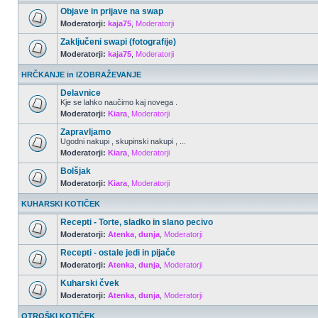
Objave in prijave na swap
Moderatorji:
kaja75
,
Moderatorji
Zaključeni swapi (fotografije)
Moderatorji:
kaja75
,
Moderatorji
HRČKANJE in IZOBRAŽEVANJE
Delavnice
Kje se lahko naučimo kaj novega .
Moderatorji:
Kiara
,
Moderatorji
Zapravljamo
Ugodni nakupi , skupinski nakupi , ...
Moderatorji:
Kiara
,
Moderatorji
Bolšjak
Moderatorji:
Kiara
,
Moderatorji
KUHARSKI KOTIČEK
Recepti - Torte, sladko in slano pecivo
Moderatorji:
Atenka
,
dunja
,
Moderatorji
Recepti - ostale jedi in pijače
Moderatorji:
Atenka
,
dunja
,
Moderatorji
Kuharski čvek
Moderatorji:
Atenka
,
dunja
,
Moderatorji
OTROŠKI KOTIČEK