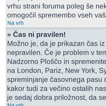
vrhu strani foruma poleg še ne
omogočil spremembo vseh vaši
Na vrh
» Čas ni pravilen!
Možno je, da je prikazan čas i
nepravilen. Če je problem v te
Nadzorno Ploščo in spremenite
na London, Pariz, New York, Syd
spreminjanje časovnega pasu m
kakor tudi za večino ostalih nast
je sedaj dobra priložnost, da se
Na vrh