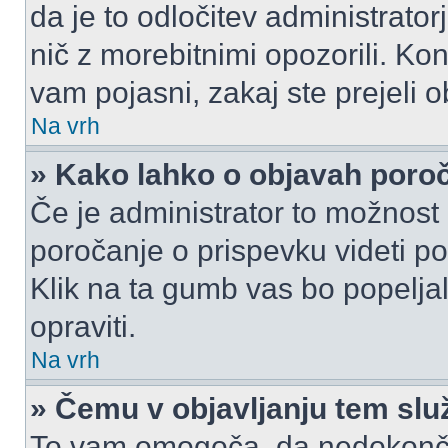
da je to odločitev administrat
nič z morebitnimi opozorili. Kon
vam pojasni, zakaj ste prejeli o
Na vrh
» Kako lahko o objavah por
Če je administrator to možnost
poročanje o prispevku videti pole
Klik na ta gumb vas bo popeljal
opraviti.
Na vrh
» Čemu v objavljanju tem slu
To vam omogoča, da nedokonča