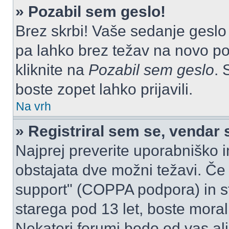
» Pozabil sem geslo!
Brez skrbi! Vaše sedanje geslo 
pa lahko brez težav na novo pos
kliknite na
Pozabil sem geslo
. 
boste zopet lahko prijavili.
Na vrh
» Registriral sem se, vendar 
Najprej preverite uporabniško i
obstajata dve možni težavi. Č
support" (COPPA podpora) in st
starega pod 13 let, boste morali 
Nekateri forumi bodo od vas ali