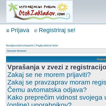
Prijava
Registriraj se!
Neodgovorjeni prispevki
|
Poglej aktivne teme
Seznam forumov
Pogost
Vprašanja v zvezi z registracijo
Zakaj se ne morem prijaviti?
Zakaj se pravzaprav moram regist
Čemu avtomatska odjava?
Kako preprečim vidnost svojega u
(online) uporabnikov?