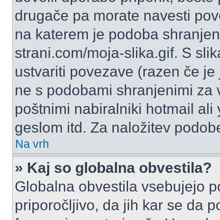
drugače pa morate navesti pov
na katerem je podoba shranjena
strani.com/moja-slika.gif. S s
ustvariti povezave (razen če je
ne s podobami shranjenimi za 
poštnimi nabiralniki hotmail ali
geslom itd. Za naložitev podob
Na vrh
» Kaj so globalna obvestila?
Globalna obvestila vsebujejo p
priporočljivo, da jih kar se da 