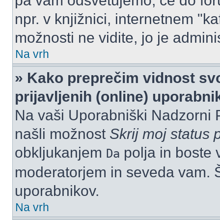
pa vam odsvetujemo, če do for
npr. v knjižnici, internetnem "ka
možnosti ne vidite, jo je adminis
Na vrh
» Kako preprečim vidnost svo
prijavljenih (online) uporabn
Na vaši Uporabniški Nadzorni 
našli možnost
Skrij moj status p
obkljukanjem
polja in boste 
Da
moderatorjem in seveda vam. Št
uporabnikov.
Na vrh