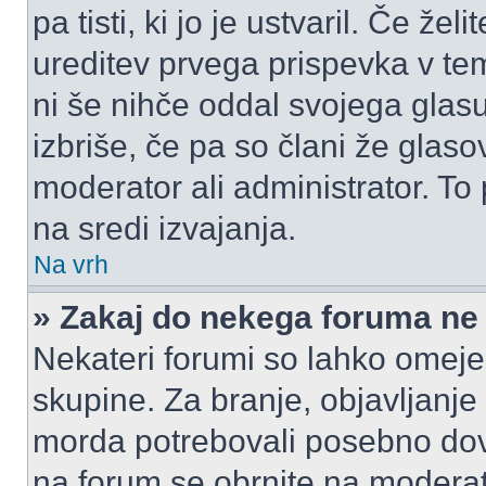
pa tisti, ki jo je ustvaril. Če žel
ureditev prvega prispevka v te
ni še nihče oddal svojega glasu
izbriše, če pa so člani že glasov
moderator ali administrator. T
na sredi izvajanja.
Na vrh
» Zakaj do nekega foruma ne
Nekateri forumi so lahko omeje
skupine. Za branje, objavljanje
morda potrebovali posebno dov
na forum se obrnite na moderato