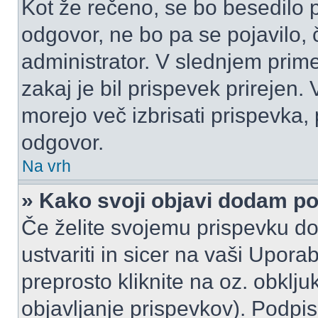
Kot že rečeno, se bo besedilo p
odgovor, ne bo pa se pojavilo, 
administrator. V slednjem prim
zakaj je bil prispevek prirejen.
morejo več izbrisati prispevka,
odgovor.
Na vrh
» Kako svoji objavi dodam p
Če želite svojemu prispevku do
ustvariti in sicer na vaši Upora
preprosto kliknite na oz. obklju
objavljanje prispevkov). Podpis