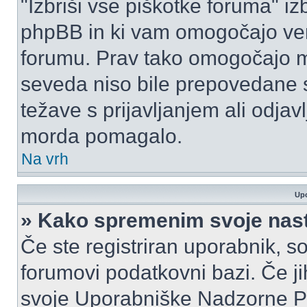
"Izbriši vse piškotke foruma" izbr
phpBB in ki vam omogočajo vero
forumu. Prav tako omogočajo mo
seveda niso bile prepovedane s
težave s prijavljanjem ali odja
morda pomagalo.
Na vrh
Upo
» Kako spremenim svoje nas
Če ste registriran uporabnik, s
forumovi podatkovni bazi. Če jih
svoje Uporabniške Nadzorne P