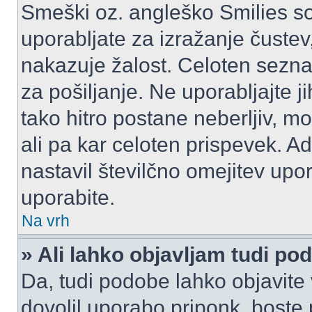
Smeški oz. angleško Smilies so
uporabljate za izražanje čustev
nakazuje žalost. Celoten sezn
za pošiljanje. Ne uporabljajte 
tako hitro postane neberljiv, m
ali pa kar celoten prispevek. A
nastavil številčno omejitev upo
uporabite.
Na vrh
» Ali lahko objavljam tudi po
Da, tudi podobe lahko objavite 
dovolil uporabo priponk, boste 