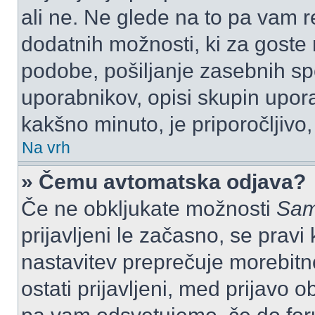
ali ne. Ne glede na to pa vam 
dodatnih možnosti, ki za goste n
podobe, pošiljanje zasebnih spo
uporabnikov, opisi skupin upora
kakšno minuto, je priporočljivo, 
Na vrh
» Čemu avtomatska odjava?
Če ne obkljukate možnosti
Sam
prijavljeni le začasno, se prav
nastavitev preprečuje morebitn
ostati prijavljeni, med prijavo 