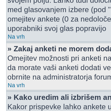
svojem polju. Lahko tudi določi
med glasovanjem izbere (pod "
omejitev ankete (0 za nedoloče
uporabniki svoj glas popravijo
Na vrh
» Zakaj anketi ne morem dod
Omejitev možnosti pri anketi na
da morate vaši anketi dodati ve
obrnite na administratorja foru
Na vrh
» Kako uredim ali izbrišem a
Kakor prispevke lahko ankete ur