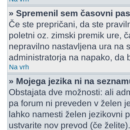
» Spremenil sem časovni pas,
Če ste prepričani, da ste pravil
poletni oz. zimski premik ure,
nepravilno nastavljena ura na s
administratorja na napako, da b
Na vrh
» Mojega jezika ni na seznam
Obstajata dve možnosti: ali admi
pa forum ni preveden v želen je
lahko namesti želen jezikovni p
ustvarite nov prevod (če želite)