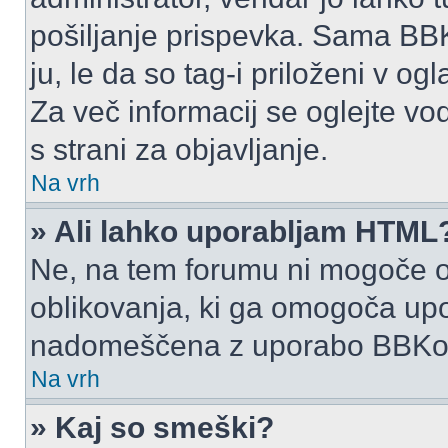
pošiljanje prispevka. Sama BB
ju, le da so tag-i priloženi v ogl
Za več informacij se oglejte vo
s strani za objavljanje.
Na vrh
» Ali lahko uporabljam HTML
Ne, na tem forumu ni mogoče o
oblikovanja, ki ga omogoča up
nadomeščena z uporabo BBKo
Na vrh
» Kaj so smeški?