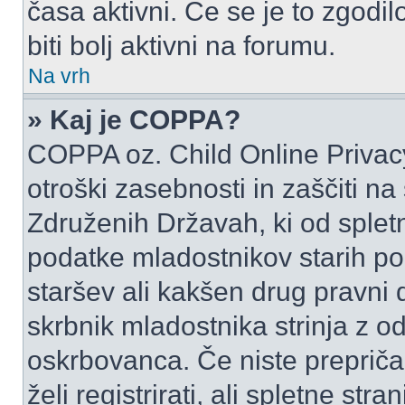
časa aktivni. Če se je to zgodilo
biti bolj aktivni na forumu.
Na vrh
» Kaj je COPPA?
COPPA oz. Child Online Privacy
otroški zasebnosti in zaščiti na
Združenih Državah, ki od spletn
podatke mladostnikov starih pod
staršev ali kakšen drug pravni
skrbnik mladostnika strinja z 
oskrbovanca. Če niste prepričani
želi registrirati, ali spletne str