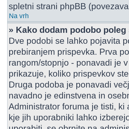
spletni strani phpBB (povezava 
Na vrh
» Kako dodam podobo poleg 
Dve podobi se lahko pojavita
prebiranjem prispevka. Prva p
rangom/stopnjo - ponavadi je v o
prikazuje, koliko prispevkov ste
Druga podoba je ponavadi večja
navadno je edinstvena in oseb
Administrator foruma je tisti, ki
kje jih uporabniki lahko izberej
uporabiti, se obrnite na admini