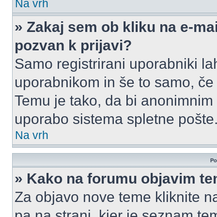
Na vrh
» Zakaj sem ob kliku na e-m
pozvan k prijavi?
Samo registrirani uporabniki la
uporabnikom in še to samo, če j
Temu je tako, da bi anonimnim
uporabo sistema spletne pošte
Na vrh
Po
» Kako na forumu objavim t
Za objavo nove teme kliknite n
pa na strani, kjer je seznam t