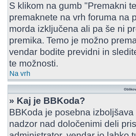
S klikom na gumb "Premakni te
premaknete na vrh foruma na prv
morda izključena ali pa še ni p
premika. Temo je možno premak
vendar bodite previdni in sledi
te možnosti.
Na vrh
Oblikov
» Kaj je BBKoda?
BBKoda je posebna izboljšava H
nadzor nad določenimi deli p
administrator, vendar jo lahko