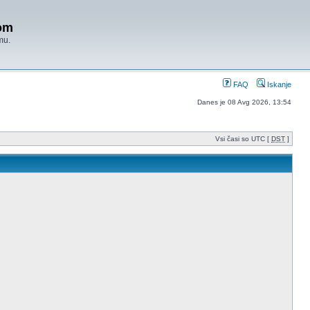
om
mu.
FAQ
Iskanje
Danes je 08 Avg 2026, 13:54
Vsi časi so UTC [
DST
]