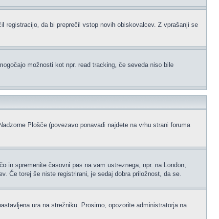
l registracijo, da bi preprečil vstop novih obiskovalcev. Z vprašanji se
omogočajo možnosti kot npr. read tracking, če seveda niso bile
ke Nadzorne Plošče (povezavo ponavadi najdete na vrhu strani foruma
ščo in spremenite časovni pas na vam ustreznega, npr. na London,
 Če torej še niste registrirani, je sedaj dobra priložnost, da se.
nastavljena ura na strežniku. Prosimo, opozorite administratorja na