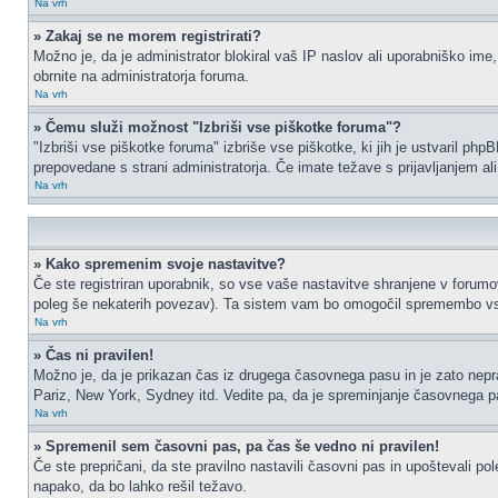
Na vrh
» Zakaj se ne morem registrirati?
Možno je, da je administrator blokiral vaš IP naslov ali uporabniško ime,
obrnite na administratorja foruma.
Na vrh
» Čemu služi možnost "Izbriši vse piškotke foruma"?
"Izbriši vse piškotke foruma" izbriše vse piškotke, ki jih je ustvaril p
prepovedane s strani administratorja. Če imate težave s prijavljanjem a
Na vrh
» Kako spremenim svoje nastavitve?
Če ste registriran uporabnik, so vse vaše nastavitve shranjene v forumo
poleg še nekaterih povezav). Ta sistem vam bo omogočil spremembo vs
Na vrh
» Čas ni pravilen!
Možno je, da je prikazan čas iz drugega časovnega pasu in je zato nep
Pariz, New York, Sydney itd. Vedite pa, da je spreminjanje časovnega pasu
Na vrh
» Spremenil sem časovni pas, pa čas še vedno ni pravilen!
Če ste prepričani, da ste pravilno nastavili časovni pas in upoštevali p
napako, da bo lahko rešil težavo.