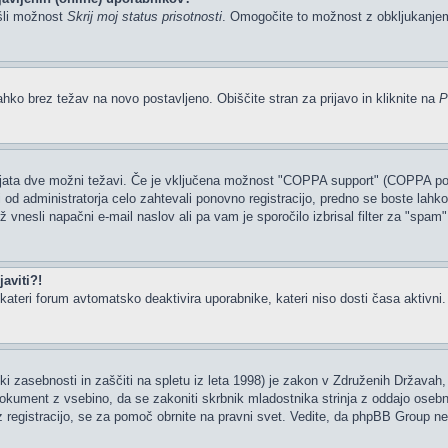
šli možnost
Skrij moj status prisotnosti
. Omogočite to možnost z obkljukanj
ahko brez težav na novo postavljeno. Obiščite stran za prijavo in kliknite na
P
tajata dve možni težavi. Če je vključena možnost "COPPA support" (COPPA podp
li od administratorja celo zahtevali ponovno registracijo, predno se boste lahko 
rž vnesli napačni e-mail naslov ali pa vam je sporočilo izbrisal filter za "spam
aviti?!
ateri forum avtomatsko deaktivira uporabnike, kateri niso dosti časa aktivni. Če
i zasebnosti in zaščiti na spletu iz leta 1998) je zakon v Združenih Državah, 
 dokument z vsebino, da se zakoniti skrbnik mladostnika strinja z oddajo osebn
ate z registracijo, se za pomoč obrnite na pravni svet. Vedite, da phpBB Group 