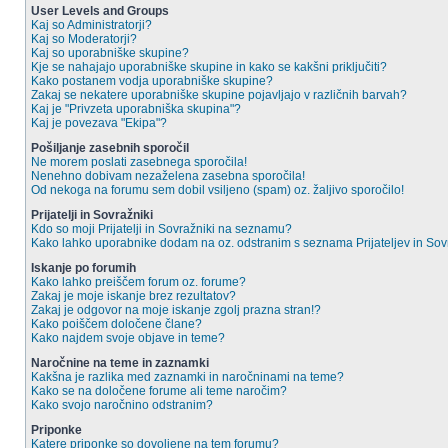
User Levels and Groups
Kaj so Administratorji?
Kaj so Moderatorji?
Kaj so uporabniške skupine?
Kje se nahajajo uporabniške skupine in kako se kakšni priključiti?
Kako postanem vodja uporabniške skupine?
Zakaj se nekatere uporabniške skupine pojavljajo v različnih barvah?
Kaj je "Privzeta uporabniška skupina"?
Kaj je povezava "Ekipa"?
Pošiljanje zasebnih sporočil
Ne morem poslati zasebnega sporočila!
Nenehno dobivam nezaželena zasebna sporočila!
Od nekoga na forumu sem dobil vsiljeno (spam) oz. žaljivo sporočilo!
Prijatelji in Sovražniki
Kdo so moji Prijatelji in Sovražniki na seznamu?
Kako lahko uporabnike dodam na oz. odstranim s seznama Prijateljev in So
Iskanje po forumih
Kako lahko preiščem forum oz. forume?
Zakaj je moje iskanje brez rezultatov?
Zakaj je odgovor na moje iskanje zgolj prazna stran!?
Kako poiščem določene člane?
Kako najdem svoje objave in teme?
Naročnine na teme in zaznamki
Kakšna je razlika med zaznamki in naročninami na teme?
Kako se na določene forume ali teme naročim?
Kako svojo naročnino odstranim?
Priponke
Katere priponke so dovoljene na tem forumu?