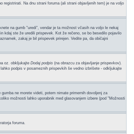
gistrirati. Na dnu strani foruma (ali strani objavljenih tem) je na voljo
iknete na gumb "uredi", vendar je ta možnost včasih na voljo le nekaj
n kdaj ste že uredili prispevek. Kot že rečeno, se bo besedilo pojavilo
aznamek, zakaj je bil prispevek prirejen. Vedite pa, da običajni
na oz. obkljukajte
Dodaj podpis
(na obrazcu za objavljanje prispevkov).
, lahko podpis v posameznih prispevkih še vedno izbrišete - odkljukajte
če gumba ne morete videti, potem nimate primernih dovoljenj za
, koliko možnosti lahko uporabnik med glasovanjem izbere (pod "Možnosti
ratorja foruma.