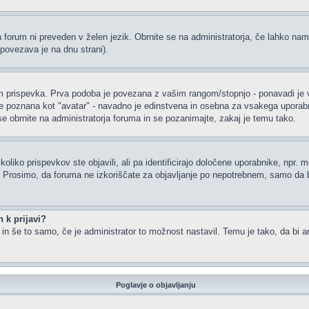
a forum ni preveden v želen jezik. Obrnite se na administratorja, če lahko nam
(povezava je na dnu strani).
rispevka. Prva podoba je povezana z vašim rangom/stopnjo - ponavadi je v obl
je poznana kot "avatar" - navadno je edinstvena in osebna za vsakega uporabnik
 se obrnite na administratorja foruma in se pozanimajte, zakaj je temu tako.
oliko prispevkov ste objavili, ali pa identificirajo določene uporabnike, npr. 
or. Prosimo, da foruma ne izkoriščate za objavljanje po nepotrebnem, samo da b
 k prijavi?
m in še to samo, če je administrator to možnost nastavil. Temu je tako, da b
Poglavje o objavljanju