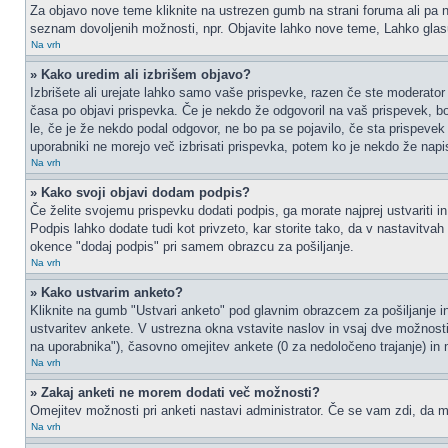
Za objavo nove teme kliknite na ustrezen gumb na strani foruma ali pa na
seznam dovoljenih možnosti, npr. Objavite lahko nove teme, Lahko glasu
Na vrh
» Kako uredim ali izbrišem objavo?
Izbrišete ali urejate lahko samo vaše prispevke, razen če ste moderator 
časa po objavi prispevka. Če je nekdo že odgovoril na vaš prispevek, bos
le, če je že nekdo podal odgovor, ne bo pa se pojavilo, če sta prispevek 
uporabniki ne morejo več izbrisati prispevka, potem ko je nekdo že napi
Na vrh
» Kako svoji objavi dodam podpis?
Če želite svojemu prispevku dodati podpis, ga morate najprej ustvariti in
Podpis lahko dodate tudi kot privzeto, kar storite tako, da v nastavitva
okence "dodaj podpis" pri samem obrazcu za pošiljanje.
Na vrh
» Kako ustvarim anketo?
Kliknite na gumb "Ustvari anketo" pod glavnim obrazcem za pošiljanje in
ustvaritev ankete. V ustrezna okna vstavite naslov in vsaj dve možnost
na uporabnika"), časovno omejitev ankete (0 za nedoločeno trajanje) in 
Na vrh
» Zakaj anketi ne morem dodati več možnosti?
Omejitev možnosti pri anketi nastavi administrator. Če se vam zdi, da mo
Na vrh