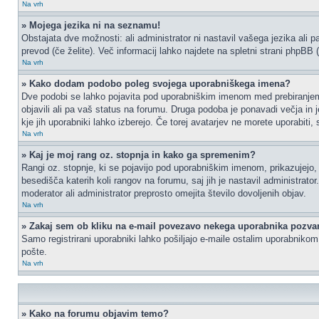
Na vrh
» Mojega jezika ni na seznamu!
Obstajata dve možnosti: ali administrator ni nastavil vašega jezika ali p
prevod (če želite). Več informacij lahko najdete na spletni strani phpBB 
Na vrh
» Kako dodam podobo poleg svojega uporabniškega imena?
Dve podobi se lahko pojavita pod uporabniškim imenom med prebiranjem p
objavili ali pa vaš status na forumu. Druga podoba je ponavadi večja in 
kje jih uporabniki lahko izberejo. Če torej avatarjev ne morete uporabiti,
Na vrh
» Kaj je moj rang oz. stopnja in kako ga spremenim?
Rangi oz. stopnje, ki se pojavijo pod uporabniškim imenom, prikazujejo, k
besedišča katerih koli rangov na forumu, saj jih je nastavil administrat
moderator ali administrator preprosto omejita število dovoljenih objav.
Na vrh
» Zakaj sem ob kliku na e-mail povezavo nekega uporabnika pozvan
Samo registrirani uporabniki lahko pošiljajo e-maile ostalim uporabniko
pošte.
Na vrh
» Kako na forumu objavim temo?