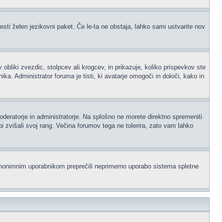
esti želen jezikovni paket. Če le-ta ne obstaja, lahko sami ustvarite nov
iki zvezdic, stolpcev ali krogcev, in prikazuje, koliko prispevkov ste
a. Administrator foruma je tisti, ki avatarje omogoči in določi, kako in
moderatorje in administratorje. Na splošno ne morete direktno spremeniti
i zvišali svoj rang. Večina forumov tega ne tolerira, zato vam lahko
i anonimnim uporabnikom preprečili neprimerno uporabo sistema spletne