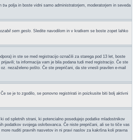
em
polja in boste vidni samo administratorjem, moderatorjem in seveda
Da
ozabil sem geslo
. Sledite navodilom in v kratkem se boste zopet lahko
ora) in ste se med registracijo označili za starega pod 13 let, boste
prijavili; ta informacija vam je bila podana tudi med registracijo. Če ste
" oz. nezaželeno pošto. Če ste prepričani, da ste vnesli pravilen e-mail
 se je to zgodilo, se ponovno registrirati in poizkusite biti bolj aktivni
ki od spletnih strani, ki potencialno posedujejo podatke mladostnikov
ih podatkov svojega oskrbovanca. Če niste prepričani, ali se to tiče vas
ne more nuditi pravnih nasvetov in ni pravi naslov za kakršna koli pravna