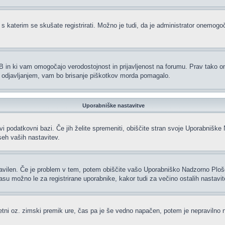
 s katerim se skušate registrirati. Možno je tudi, da je administrator onemogoči
hpBB in ki vam omogočajo verodostojnost in prijavljenost na forumu. Prav tako 
li odjavljanjem, vam bo brisanje piškotkov morda pomagalo.
Uporabniške nastavitve
vi podatkovni bazi. Če jih želite spremeniti, obiščite stran svoje Uporabniš
eh vaših nastavitev.
ravilen. Če je problem v tem, potem obiščite vašo Uporabniško Nadzorno Plo
 možno le za registrirane uporabnike, kakor tudi za večino ostalih nastavitev.
oletni oz. zimski premik ure, čas pa je še vedno napačen, potem je nepravilno 