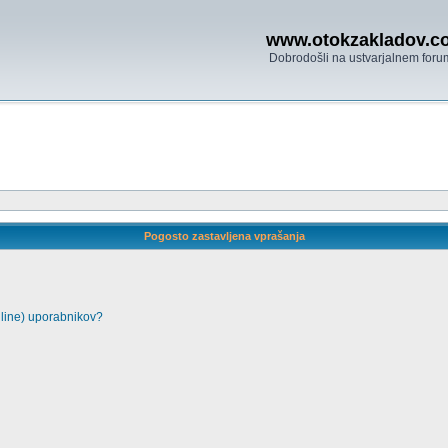
www.otokzakladov.c
Dobrodošli na ustvarjalnem foru
Pogosto zastavljena vprašanja
nline) uporabnikov?