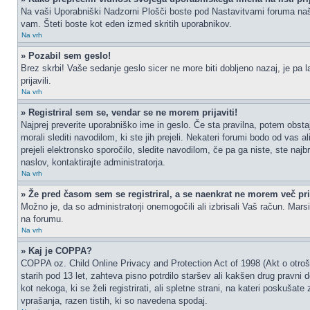
Na vaši Uporabniški Nadzorni Plošči boste pod Nastavitvami foruma na
vam. Šteti boste kot eden izmed skritih uporabnikov.
Na vrh
» Pozabil sem geslo!
Brez skrbi! Vaše sedanje geslo sicer ne more biti dobljeno nazaj, je pa l
prijavili.
Na vrh
» Registriral sem se, vendar se ne morem prijaviti!
Najprej preverite uporabniško ime in geslo. Če sta pravilna, potem obs
morali slediti navodilom, ki ste jih prejeli. Nekateri forumi bodo od vas a
prejeli elektronsko sporočilo, sledite navodilom, če pa ga niste, ste najb
naslov, kontaktirajte administratorja.
Na vrh
» Že pred časom sem se registriral, a se naenkrat ne morem več prij
Možno je, da so administratorji onemogočili ali izbrisali Vaš račun. Marsik
na forumu.
Na vrh
» Kaj je COPPA?
COPPA oz. Child Online Privacy and Protection Act of 1998 (Akt o otrošk
starih pod 13 let, zahteva pisno potrdilo staršev ali kakšen drug pravni
kot nekoga, ki se želi registrirati, ali spletne strani, na kateri poskuš
vprašanja, razen tistih, ki so navedena spodaj.