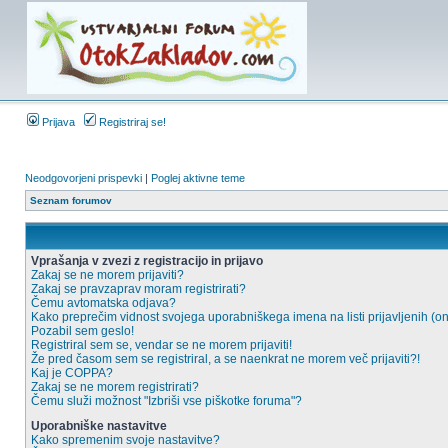
Prijava
Registriraj se!
Neodgovorjeni prispevki
|
Poglej aktivne teme
Seznam forumov
Vprašanja v zvezi z registracijo in prijavo
Zakaj se ne morem prijaviti?
Zakaj se pravzaprav moram registrirati?
Čemu avtomatska odjava?
Kako preprečim vidnost svojega uporabniškega imena na listi prijavljenih (o
Pozabil sem geslo!
Registriral sem se, vendar se ne morem prijaviti!
Že pred časom sem se registriral, a se naenkrat ne morem več prijaviti?!
Kaj je COPPA?
Zakaj se ne morem registrirati?
Čemu služi možnost "Izbriši vse piškotke foruma"?
Uporabniške nastavitve
Kako spremenim svoje nastavitve?