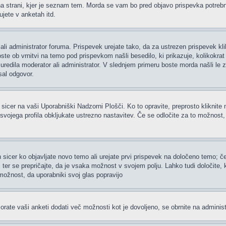
 strani, kjer je seznam tem. Morda se vam bo pred objavo prispevka potrebno re
jete v anketah itd.
ali administrator foruma. Prispevek urejate tako, da za ustrezen prispevek kl
te ob vrnitvi na temo pod prispevkom našli besedilo, ki prikazuje, kolikokrat i
uredila moderator ali administrator. V slednjem primeru boste morda našli le z
sal odgovor.
 sicer na vaši Uporabniški Nadzorni Plošči. Ko to opravite, preprosto kliknite 
h svojega profila obkljukate ustrezno nastavitev. Če se odločite za to možnost
 sicer ko objavljate novo temo ali urejate prvi prispevek na določeno temo; 
i ter se prepričajte, da je vsaka možnost v svojem polju. Lahko tudi določite
možnost, da uporabniki svoj glas popravijo
rate vaši anketi dodati več možnosti kot je dovoljeno, se obrnite na administ