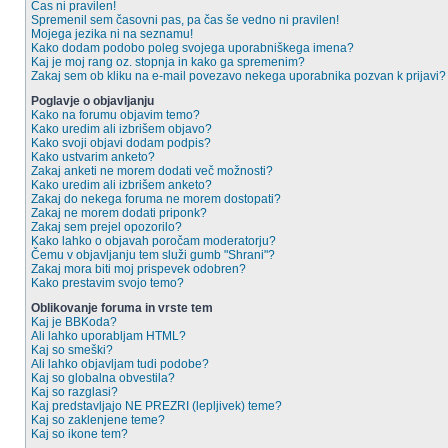
Čas ni pravilen!
Spremenil sem časovni pas, pa čas še vedno ni pravilen!
Mojega jezika ni na seznamu!
Kako dodam podobo poleg svojega uporabniškega imena?
Kaj je moj rang oz. stopnja in kako ga spremenim?
Zakaj sem ob kliku na e-mail povezavo nekega uporabnika pozvan k prijavi?
Poglavje o objavljanju
Kako na forumu objavim temo?
Kako uredim ali izbrišem objavo?
Kako svoji objavi dodam podpis?
Kako ustvarim anketo?
Zakaj anketi ne morem dodati več možnosti?
Kako uredim ali izbrišem anketo?
Zakaj do nekega foruma ne morem dostopati?
Zakaj ne morem dodati priponk?
Zakaj sem prejel opozorilo?
Kako lahko o objavah poročam moderatorju?
Čemu v objavljanju tem služi gumb "Shrani"?
Zakaj mora biti moj prispevek odobren?
Kako prestavim svojo temo?
Oblikovanje foruma in vrste tem
Kaj je BBKoda?
Ali lahko uporabljam HTML?
Kaj so smeški?
Ali lahko objavljam tudi podobe?
Kaj so globalna obvestila?
Kaj so razglasi?
Kaj predstavljajo NE PREZRI (lepljivek) teme?
Kaj so zaklenjene teme?
Kaj so ikone tem?