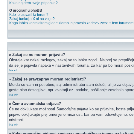
Kako najdem svoje priponke?
O programu phpBB
Kdo je ustvaril ta forum?
Zakaj funkcija X ni na voljo?
Koga lahko kontaktiram glede zlorab in pravnih zadev v zvezi s tem forumom
» Zakaj se ne morem prijaviti?
Obstaja kar nekaj razlogov, zakaj se to lahko zgodi. Najprej se prepričajt
da se je pojavila napaka v nastavitvah foruma, za kar pa bo moral poskr
Na vrh
» Zakaj se pravzaprav moram registrirati?
Morda se vam ni potrebno, saj administrator sam določi, ali je za objav
goste niso dosegljive, npr. avatarji oz. podobe, pošiljanje zasebnih sporo
Na vrh
» Čemu avtomatska odjava?
Če ne obkljukate možnosti
Samodejna prijava
ko se prijavite, boste pri
prijavo obkljukajte prej omenjeno možnost, kar pa vam odsvetujemo, če do
odstranil.
Na vrh
» Kako preprečim vidnost svojega uporabniškega imena na listi pri