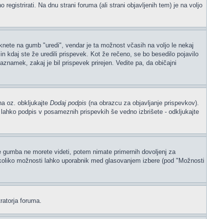
gistrirati. Na dnu strani foruma (ali strani objavljenih tem) je na voljo
iknete na gumb "uredi", vendar je ta možnost včasih na voljo le nekaj
n kdaj ste že uredili prispevek. Kot že rečeno, se bo besedilo pojavilo
aznamek, zakaj je bil prispevek prirejen. Vedite pa, da običajni
na oz. obkljukajte
Dodaj podpis
(na obrazcu za objavljanje prispevkov).
, lahko podpis v posameznih prispevkih še vedno izbrišete - odkljukajte
če gumba ne morete videti, potem nimate primernih dovoljenj za
, koliko možnosti lahko uporabnik med glasovanjem izbere (pod "Možnosti
ratorja foruma.