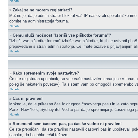
Na vrh
» Zakaj se ne morem registrirati?
Možno je, da je administrator blokiral vaš IP naslov ali uporabniško ime,
obrnite na administratorja foruma.
Na vrh
» Čemu služi možnost "Izbriši vse piškotke foruma"?
"Izbriši vse piškotke foruma" izbriše vse piškotke, ki jih je ustvaril p
prepovedane s strani administratorja. Če imate težave s prijavljanjem a
Na vrh
» Kako spremenim svoje nastavitve?
Če ste registriran uporabnik, so vse vaše nastavitve shranjene v forumo
poleg še nekaterih povezav). Ta sistem vam bo omogočil spremembo vs
Na vrh
» Čas ni pravilen!
Možno je, da je prikazan čas iz drugega časovnega pasu in je zato nep
Pariz, New York, Sydney itd. Vedite pa, da je spreminjanje časovnega pasu
Na vrh
» Spremenil sem časovni pas, pa čas še vedno ni pravilen!
Če ste prepričani, da ste pravilno nastavili časovni pas in upoštevali p
napako, da bo lahko rešil težavo.