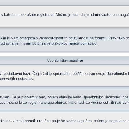
 s katerim se skušate registrirati. Možno je tudi, da je administrator onemogoči
hpBB in ki vam omogočajo verodostojnost in prijavljenost na forumu. Prav tako 
li odjavljanjem, vam bo brisanje piškotkov morda pomagalo.
Uporabniške nastavitve
vi podatkovni bazi. Če jih želite spremeniti, obiščite stran svoje Uporabniš
eh vaših nastavitev.
ravilen. Če je problem v tem, potem obiščite vašo Uporabniško Nadzorno Plo
 možno le za registrirane uporabnike, kakor tudi za večino ostalih nastavitev.
oletni oz. zimski premik ure, čas pa je še vedno napačen, potem je nepravilno 