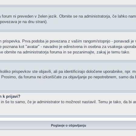
a forum ni preveden v želen jezik. Obrnite se na administratorja, če lahko nam
(povezava je na dnu strani).
rispevka. Prva podoba je povezana z vašim rangom/stopnjo - ponavadi je v obl
je poznana kot "avatar" - navadno je edinstvena in osebna za vsakega uporabnik
 se obrnite na administratorja foruma in se pozanimajte, zakaj je temu tako.
oliko prispevkov ste objavili, ali pa identificirajo določene uporabnike, npr. 
or. Prosimo, da foruma ne izkoriščate za objavljanje po nepotrebnem, samo da b
 k prijavi?
m in še to samo, če je administrator to možnost nastavil. Temu je tako, da b
Poglavje o objavljanju