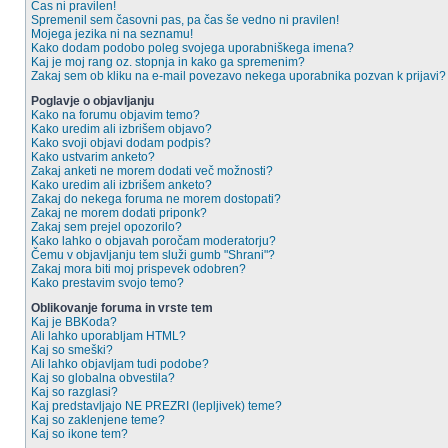
Čas ni pravilen!
Spremenil sem časovni pas, pa čas še vedno ni pravilen!
Mojega jezika ni na seznamu!
Kako dodam podobo poleg svojega uporabniškega imena?
Kaj je moj rang oz. stopnja in kako ga spremenim?
Zakaj sem ob kliku na e-mail povezavo nekega uporabnika pozvan k prijavi?
Poglavje o objavljanju
Kako na forumu objavim temo?
Kako uredim ali izbrišem objavo?
Kako svoji objavi dodam podpis?
Kako ustvarim anketo?
Zakaj anketi ne morem dodati več možnosti?
Kako uredim ali izbrišem anketo?
Zakaj do nekega foruma ne morem dostopati?
Zakaj ne morem dodati priponk?
Zakaj sem prejel opozorilo?
Kako lahko o objavah poročam moderatorju?
Čemu v objavljanju tem služi gumb "Shrani"?
Zakaj mora biti moj prispevek odobren?
Kako prestavim svojo temo?
Oblikovanje foruma in vrste tem
Kaj je BBKoda?
Ali lahko uporabljam HTML?
Kaj so smeški?
Ali lahko objavljam tudi podobe?
Kaj so globalna obvestila?
Kaj so razglasi?
Kaj predstavljajo NE PREZRI (lepljivek) teme?
Kaj so zaklenjene teme?
Kaj so ikone tem?