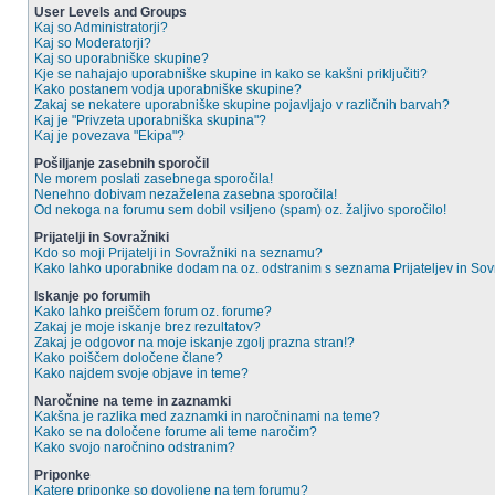
User Levels and Groups
Kaj so Administratorji?
Kaj so Moderatorji?
Kaj so uporabniške skupine?
Kje se nahajajo uporabniške skupine in kako se kakšni priključiti?
Kako postanem vodja uporabniške skupine?
Zakaj se nekatere uporabniške skupine pojavljajo v različnih barvah?
Kaj je "Privzeta uporabniška skupina"?
Kaj je povezava "Ekipa"?
Pošiljanje zasebnih sporočil
Ne morem poslati zasebnega sporočila!
Nenehno dobivam nezaželena zasebna sporočila!
Od nekoga na forumu sem dobil vsiljeno (spam) oz. žaljivo sporočilo!
Prijatelji in Sovražniki
Kdo so moji Prijatelji in Sovražniki na seznamu?
Kako lahko uporabnike dodam na oz. odstranim s seznama Prijateljev in So
Iskanje po forumih
Kako lahko preiščem forum oz. forume?
Zakaj je moje iskanje brez rezultatov?
Zakaj je odgovor na moje iskanje zgolj prazna stran!?
Kako poiščem določene člane?
Kako najdem svoje objave in teme?
Naročnine na teme in zaznamki
Kakšna je razlika med zaznamki in naročninami na teme?
Kako se na določene forume ali teme naročim?
Kako svojo naročnino odstranim?
Priponke
Katere priponke so dovoljene na tem forumu?