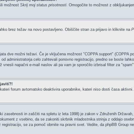
šli možnost
Skrij moj status prisotnosti
. Omogočite to možnost z obkljukanj
ahko brez težav na novo postavljeno. Obiščite stran za prijavo in kliknite na
P
tajata dve možni težavi. Če je vključena možnost "COPPA support" (COPPA podp
li od administratorja celo zahtevali ponovno registracijo, predno se boste lahko 
rž vnesli napačni e-mail naslov ali pa vam je sporočilo izbrisal filter za "spam
aviti?!
ateri forum avtomatsko deaktivira uporabnike, kateri niso dosti časa aktivni. Če
i zasebnosti in zaščiti na spletu iz leta 1998) je zakon v Združenih Državah, 
 dokument z vsebino, da se zakoniti skrbnik mladostnika strinja z oddajo osebn
ate z registracijo, se za pomoč obrnite na pravni svet. Vedite, da phpBB Group 