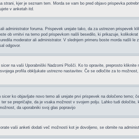
 strani, kjer je seznam tem. Morda se vam bo pred objavo prispevka potrebno re
jete v anketah itd.
ali administrator foruma. Prispevek urejate tako, da za ustrezen prispevek kl
te ob vrnitvi na temo pod prispevkom našli besedilo, ki prikazuje, kolikokrat i
uredila moderator ali administrator. V slednjem primeru boste morda našli le z
sal odgovor.
 sicer na vaši Uporabniški Nadzorni Plošči. Ko to opravite, preprosto kliknite 
h svojega profila obkljukate ustrezno nastavitev. Če se odločite za to možnost
 sicer ko objavljate novo temo ali urejate prvi prispevek na določeno temo; 
i ter se prepričajte, da je vsaka možnost v svojem polju. Lahko tudi določite
možnost, da uporabniki svoj glas popravijo
rate vaši anketi dodati več možnosti kot je dovoljeno, se obrnite na administ