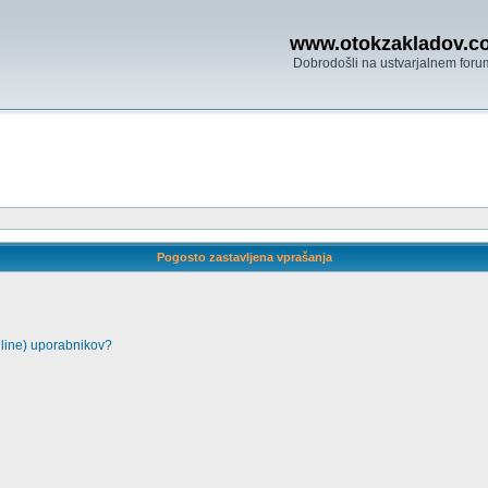
www.otokzakladov.c
Dobrodošli na ustvarjalnem foru
Pogosto zastavljena vprašanja
nline) uporabnikov?