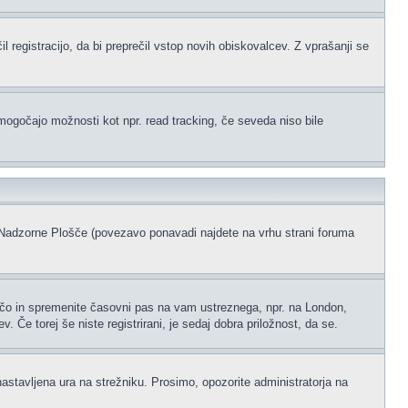
l registracijo, da bi preprečil vstop novih obiskovalcev. Z vprašanji se
omogočajo možnosti kot npr. read tracking, če seveda niso bile
ke Nadzorne Plošče (povezavo ponavadi najdete na vrhu strani foruma
ščo in spremenite časovni pas na vam ustreznega, npr. na London,
 Če torej še niste registrirani, je sedaj dobra priložnost, da se.
nastavljena ura na strežniku. Prosimo, opozorite administratorja na