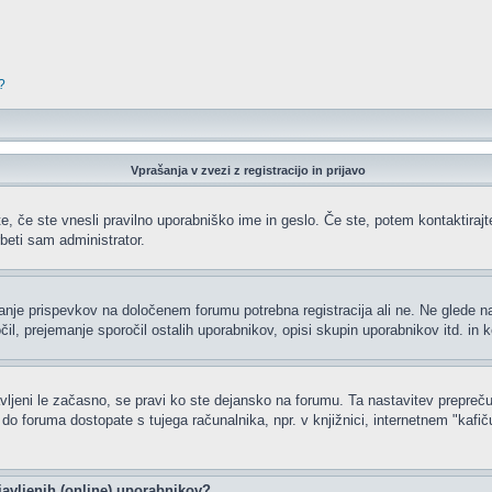
?
Vprašanja v zvezi z registracijo in prijavo
e, če ste vnesli pravilno uporabniško ime in geslo. Če ste, potem kontaktirajte 
beti sam administrator.
ljanje prispevkov na določenem forumu potrebna registracija ali ne. Ne glede 
čil, prejemanje sporočil ostalih uporabnikov, opisi skupin uporabnikov itd. in k
javljeni le začasno, se pravi ko ste dejansko na forumu. Ta nastavitev prepreču
 foruma dostopate s tujega računalnika, npr. v knjižnici, internetnem "kafiču",
javljenih (online) uporabnikov?