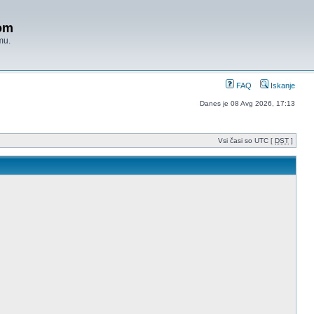
om
mu.
FAQ
Iskanje
Danes je 08 Avg 2026, 17:13
Vsi časi so UTC [
DST
]