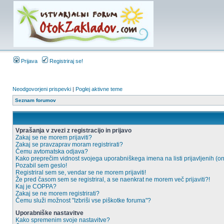
Prijava
Registriraj se!
Neodgovorjeni prispevki
|
Poglej aktivne teme
Seznam forumov
Vprašanja v zvezi z registracijo in prijavo
Zakaj se ne morem prijaviti?
Zakaj se pravzaprav moram registrirati?
Čemu avtomatska odjava?
Kako preprečim vidnost svojega uporabniškega imena na listi prijavljenih (o
Pozabil sem geslo!
Registriral sem se, vendar se ne morem prijaviti!
Že pred časom sem se registriral, a se naenkrat ne morem več prijaviti?!
Kaj je COPPA?
Zakaj se ne morem registrirati?
Čemu služi možnost "Izbriši vse piškotke foruma"?
Uporabniške nastavitve
Kako spremenim svoje nastavitve?