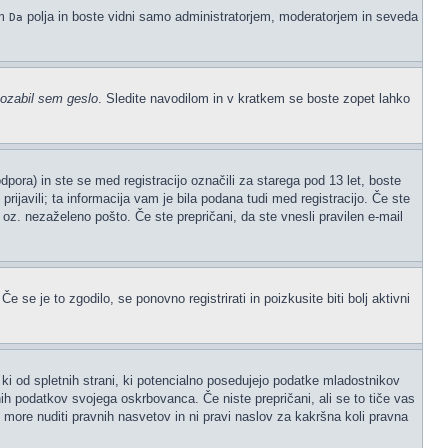
em
polja in boste vidni samo administratorjem, moderatorjem in seveda
Da
ozabil sem geslo
. Sledite navodilom in v kratkem se boste zopet lahko
ora) in ste se med registracijo označili za starega pod 13 let, boste
prijavili; ta informacija vam je bila podana tudi med registracijo. Če ste
" oz. nezaželeno pošto. Če ste prepričani, da ste vnesli pravilen e-mail
 se je to zgodilo, se ponovno registrirati in poizkusite biti bolj aktivni
ki od spletnih strani, ki potencialno posedujejo podatke mladostnikov
ih podatkov svojega oskrbovanca. Če niste prepričani, ali se to tiče vas
ne more nuditi pravnih nasvetov in ni pravi naslov za kakršna koli pravna