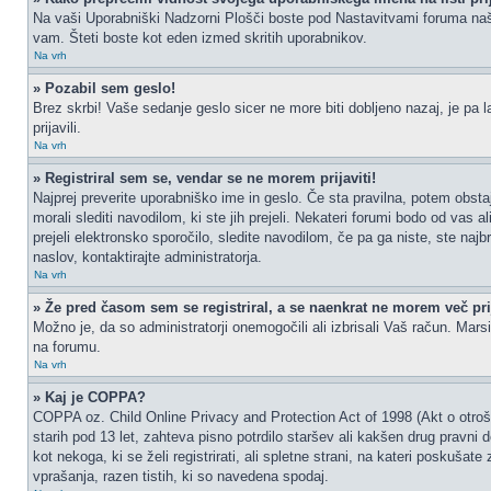
Na vaši Uporabniški Nadzorni Plošči boste pod Nastavitvami foruma na
vam. Šteti boste kot eden izmed skritih uporabnikov.
Na vrh
» Pozabil sem geslo!
Brez skrbi! Vaše sedanje geslo sicer ne more biti dobljeno nazaj, je pa l
prijavili.
Na vrh
» Registriral sem se, vendar se ne morem prijaviti!
Najprej preverite uporabniško ime in geslo. Če sta pravilna, potem obs
morali slediti navodilom, ki ste jih prejeli. Nekateri forumi bodo od vas a
prejeli elektronsko sporočilo, sledite navodilom, če pa ga niste, ste najb
naslov, kontaktirajte administratorja.
Na vrh
» Že pred časom sem se registriral, a se naenkrat ne morem več prij
Možno je, da so administratorji onemogočili ali izbrisali Vaš račun. Marsik
na forumu.
Na vrh
» Kaj je COPPA?
COPPA oz. Child Online Privacy and Protection Act of 1998 (Akt o otrošk
starih pod 13 let, zahteva pisno potrdilo staršev ali kakšen drug pravni
kot nekoga, ki se želi registrirati, ali spletne strani, na kateri poskuš
vprašanja, razen tistih, ki so navedena spodaj.