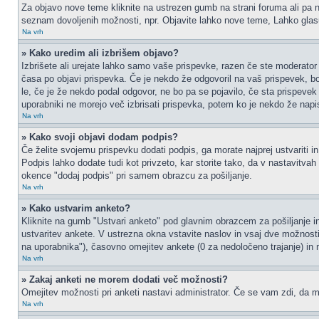
Za objavo nove teme kliknite na ustrezen gumb na strani foruma ali pa na
seznam dovoljenih možnosti, npr. Objavite lahko nove teme, Lahko glasu
Na vrh
» Kako uredim ali izbrišem objavo?
Izbrišete ali urejate lahko samo vaše prispevke, razen če ste moderator 
časa po objavi prispevka. Če je nekdo že odgovoril na vaš prispevek, bos
le, če je že nekdo podal odgovor, ne bo pa se pojavilo, če sta prispevek 
uporabniki ne morejo več izbrisati prispevka, potem ko je nekdo že napi
Na vrh
» Kako svoji objavi dodam podpis?
Če želite svojemu prispevku dodati podpis, ga morate najprej ustvariti in
Podpis lahko dodate tudi kot privzeto, kar storite tako, da v nastavitva
okence "dodaj podpis" pri samem obrazcu za pošiljanje.
Na vrh
» Kako ustvarim anketo?
Kliknite na gumb "Ustvari anketo" pod glavnim obrazcem za pošiljanje in
ustvaritev ankete. V ustrezna okna vstavite naslov in vsaj dve možnost
na uporabnika"), časovno omejitev ankete (0 za nedoločeno trajanje) in 
Na vrh
» Zakaj anketi ne morem dodati več možnosti?
Omejitev možnosti pri anketi nastavi administrator. Če se vam zdi, da mo
Na vrh