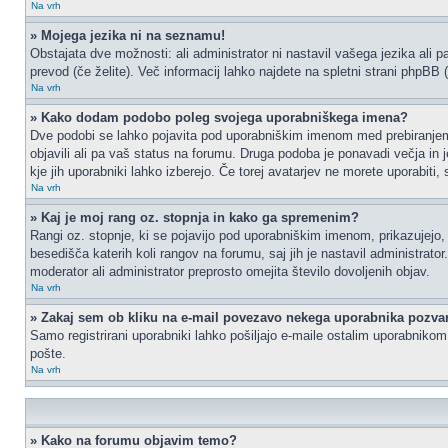
Na vrh
» Mojega jezika ni na seznamu!
Obstajata dve možnosti: ali administrator ni nastavil vašega jezika ali p
prevod (če želite). Več informacij lahko najdete na spletni strani phpBB 
Na vrh
» Kako dodam podobo poleg svojega uporabniškega imena?
Dve podobi se lahko pojavita pod uporabniškim imenom med prebiranjem p
objavili ali pa vaš status na forumu. Druga podoba je ponavadi večja in 
kje jih uporabniki lahko izberejo. Če torej avatarjev ne morete uporabiti,
Na vrh
» Kaj je moj rang oz. stopnja in kako ga spremenim?
Rangi oz. stopnje, ki se pojavijo pod uporabniškim imenom, prikazujejo, k
besedišča katerih koli rangov na forumu, saj jih je nastavil administrat
moderator ali administrator preprosto omejita število dovoljenih objav.
Na vrh
» Zakaj sem ob kliku na e-mail povezavo nekega uporabnika pozvan
Samo registrirani uporabniki lahko pošiljajo e-maile ostalim uporabniko
pošte.
Na vrh
» Kako na forumu objavim temo?