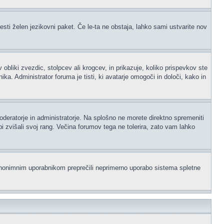
esti želen jezikovni paket. Če le-ta ne obstaja, lahko sami ustvarite nov
iki zvezdic, stolpcev ali krogcev, in prikazuje, koliko prispevkov ste
a. Administrator foruma je tisti, ki avatarje omogoči in določi, kako in
moderatorje in administratorje. Na splošno ne morete direktno spremeniti
i zvišali svoj rang. Večina forumov tega ne tolerira, zato vam lahko
i anonimnim uporabnikom preprečili neprimerno uporabo sistema spletne