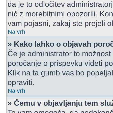
da je to odločitev administrat
nič z morebitnimi opozorili. Kon
vam pojasni, zakaj ste prejeli o
Na vrh
» Kako lahko o objavah por
Če je administrator to možnost
poročanje o prispevku videti pole
Klik na ta gumb vas bo popeljal
opraviti.
Na vrh
» Čemu v objavljanju tem slu
To vam omogoča, da nedokonča