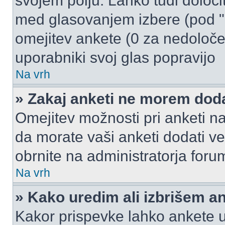
svojem polju. Lahko tudi določi
med glasovanjem izbere (pod "
omejitev ankete (0 za nedoloče
uporabniki svoj glas popravijo
Na vrh
» Zakaj anketi ne morem dod
Omejitev možnosti pri anketi na
da morate vaši anketi dodati ve
obrnite na administratorja foru
Na vrh
» Kako uredim ali izbrišem a
Kakor prispevke lahko ankete ur