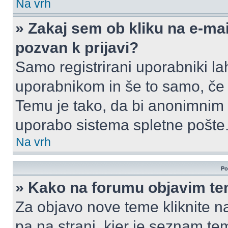
Na vrh
» Zakaj sem ob kliku na e-m
pozvan k prijavi?
Samo registrirani uporabniki la
uporabnikom in še to samo, če j
Temu je tako, da bi anonimnim
uporabo sistema spletne pošte
Na vrh
Po
» Kako na forumu objavim t
Za objavo nove teme kliknite n
pa na strani, kjer je seznam t