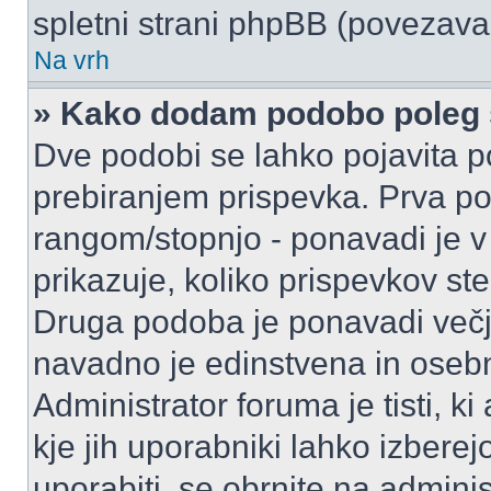
spletni strani phpBB (povezava 
Na vrh
» Kako dodam podobo poleg 
Dve podobi se lahko pojavita
prebiranjem prispevka. Prva p
rangom/stopnjo - ponavadi je v o
prikazuje, koliko prispevkov ste
Druga podoba je ponavadi večja
navadno je edinstvena in oseb
Administrator foruma je tisti, ki
kje jih uporabniki lahko izberej
uporabiti, se obrnite na admini