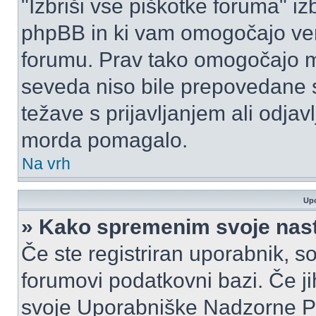
"Izbriši vse piškotke foruma" izbr
phpBB in ki vam omogočajo vero
forumu. Prav tako omogočajo mo
seveda niso bile prepovedane s
težave s prijavljanjem ali odja
morda pomagalo.
Na vrh
Upo
» Kako spremenim svoje nas
Če ste registriran uporabnik, s
forumovi podatkovni bazi. Če jih
svoje Uporabniške Nadzorne P