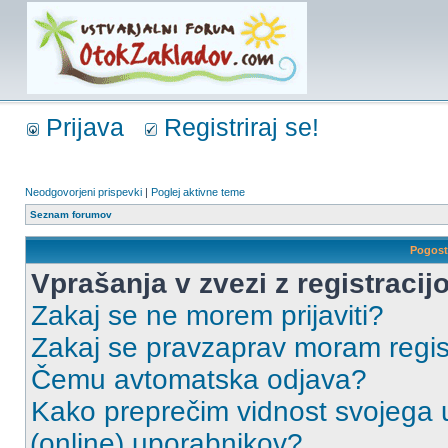
Prijava
Registriraj se!
Neodgovorjeni prispevki
|
Poglej aktivne teme
Seznam forumov
Pogost
Vprašanja v zvezi z registracijo
Zakaj se ne morem prijaviti?
Zakaj se pravzaprav moram regist
Čemu avtomatska odjava?
Kako preprečim vidnost svojega u
(online) uporabnikov?