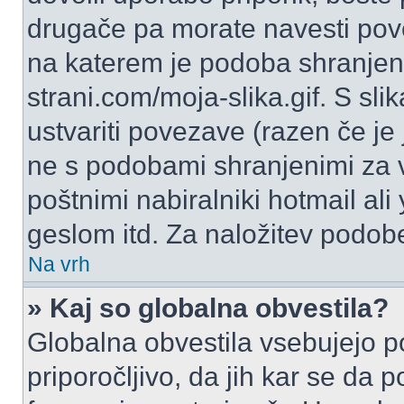
drugače pa morate navesti pov
na katerem je podoba shranjena
strani.com/moja-slika.gif. S s
ustvariti povezave (razen če je
ne s podobami shranjenimi za 
poštnimi nabiralniki hotmail ali
geslom itd. Za naložitev podob
Na vrh
» Kaj so globalna obvestila?
Globalna obvestila vsebujejo p
priporočljivo, da jih kar se da 