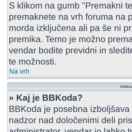
S klikom na gumb "Premakni te
premaknete na vrh foruma na prv
morda izključena ali pa še ni p
premika. Temo je možno premak
vendar bodite previdni in sledi
te možnosti.
Na vrh
Oblikov
» Kaj je BBKoda?
BBKoda je posebna izboljšava H
nadzor nad določenimi deli p
administrator, vendar jo lahko