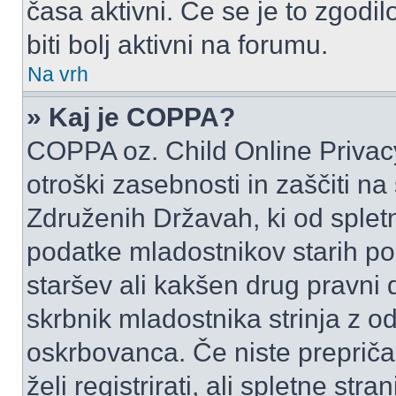
časa aktivni. Če se je to zgodilo
biti bolj aktivni na forumu.
Na vrh
» Kaj je COPPA?
COPPA oz. Child Online Privacy
otroški zasebnosti in zaščiti na
Združenih Državah, ki od spletn
podatke mladostnikov starih pod
staršev ali kakšen drug pravni
skrbnik mladostnika strinja z 
oskrbovanca. Če niste prepričani
želi registrirati, ali spletne str