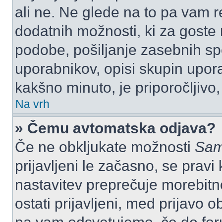
ali ne. Ne glede na to pa vam 
dodatnih možnosti, ki za goste n
podobe, pošiljanje zasebnih spo
uporabnikov, opisi skupin upora
kakšno minuto, je priporočljivo, 
Na vrh
» Čemu avtomatska odjava?
Če ne obkljukate možnosti
Sam
prijavljeni le začasno, se prav
nastavitev preprečuje morebitn
ostati prijavljeni, med prijavo 