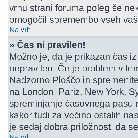
vrhu strani foruma poleg še ne
omogočil spremembo vseh vaši
Na vrh
» Čas ni pravilen!
Možno je, da je prikazan čas i
nepravilen. Če je problem v te
Nadzorno Ploščo in spremenite
na London, Pariz, New York, Syd
spreminjanje časovnega pasu m
kakor tudi za večino ostalih nast
je sedaj dobra priložnost, da se
Na vrh