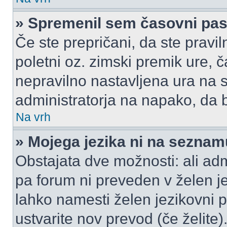
» Spremenil sem časovni pas,
Če ste prepričani, da ste pravil
poletni oz. zimski premik ure,
nepravilno nastavljena ura na s
administratorja na napako, da b
Na vrh
» Mojega jezika ni na seznam
Obstajata dve možnosti: ali admi
pa forum ni preveden v želen je
lahko namesti želen jezikovni p
ustvarite nov prevod (če želite)