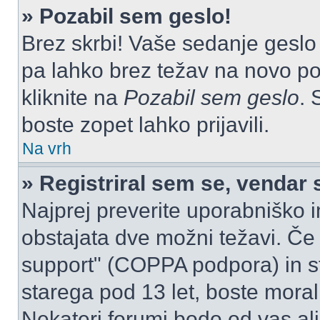
» Pozabil sem geslo!
Brez skrbi! Vaše sedanje geslo 
pa lahko brez težav na novo pos
kliknite na
Pozabil sem geslo
. 
boste zopet lahko prijavili.
Na vrh
» Registriral sem se, vendar 
Najprej preverite uporabniško i
obstajata dve možni težavi. Č
support" (COPPA podpora) in st
starega pod 13 let, boste morali 
Nekateri forumi bodo od vas ali