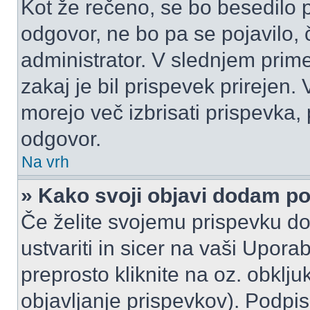
Kot že rečeno, se bo besedilo p
odgovor, ne bo pa se pojavilo, 
administrator. V slednjem prim
zakaj je bil prispevek prirejen.
morejo več izbrisati prispevka,
odgovor.
Na vrh
» Kako svoji objavi dodam p
Če želite svojemu prispevku do
ustvariti in sicer na vaši Upora
preprosto kliknite na oz. obklju
objavljanje prispevkov). Podpis