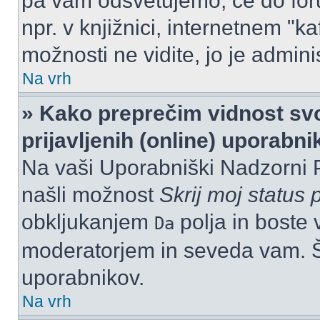
pa vam odsvetujemo, če do for
npr. v knjižnici, internetnem "ka
možnosti ne vidite, jo je adminis
Na vrh
» Kako preprečim vidnost svo
prijavljenih (online) uporabn
Na vaši Uporabniški Nadzorni 
našli možnost
Skrij moj status p
obkljukanjem
polja in boste 
Da
moderatorjem in seveda vam. Št
uporabnikov.
Na vrh