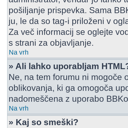
pošiljanje prispevka. Sama BB
ju, le da so tag-i priloženi v ogl
Za več informacij se oglejte vo
s strani za objavljanje.
Na vrh
» Ali lahko uporabljam HTML
Ne, na tem forumu ni mogoče o
oblikovanja, ki ga omogoča up
nadomeščena z uporabo BBKo
Na vrh
» Kaj so smeški?