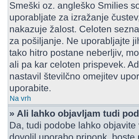
Smeški oz. angleško Smilies so
uporabljate za izražanje čustev
nakazuje žalost. Celoten sezn
za pošiljanje. Ne uporabljajte 
tako hitro postane neberljiv, m
ali pa kar celoten prispevek. A
nastavil številčno omejitev upo
uporabite.
Na vrh
» Ali lahko objavljam tudi po
Da, tudi podobe lahko objavite 
dovolil uporabo priponk, boste 