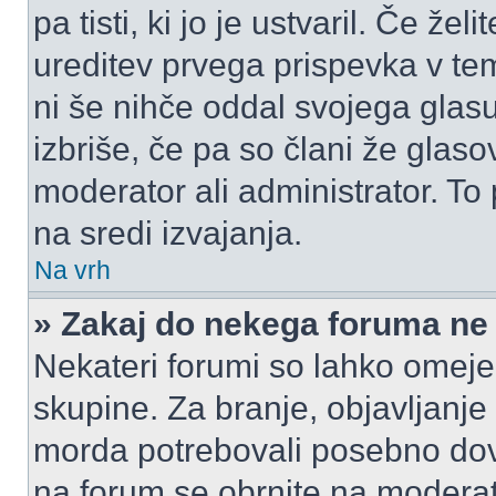
pa tisti, ki jo je ustvaril. Če žel
ureditev prvega prispevka v te
ni še nihče oddal svojega glasu
izbriše, če pa so člani že glasov
moderator ali administrator. T
na sredi izvajanja.
Na vrh
» Zakaj do nekega foruma ne
Nekateri forumi so lahko omeje
skupine. Za branje, objavljanje
morda potrebovali posebno dov
na forum se obrnite na moderato