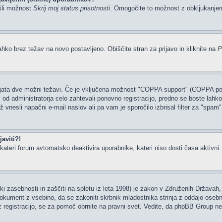
šli možnost
Skrij moj status prisotnosti
. Omogočite to možnost z obkljukanj
ahko brez težav na novo postavljeno. Obiščite stran za prijavo in kliknite na
P
tajata dve možni težavi. Če je vključena možnost "COPPA support" (COPPA podp
li od administratorja celo zahtevali ponovno registracijo, predno se boste lahko 
rž vnesli napačni e-mail naslov ali pa vam je sporočilo izbrisal filter za "spam
aviti?!
ateri forum avtomatsko deaktivira uporabnike, kateri niso dosti časa aktivni. Če
i zasebnosti in zaščiti na spletu iz leta 1998) je zakon v Združenih Državah, 
 dokument z vsebino, da se zakoniti skrbnik mladostnika strinja z oddajo osebn
ate z registracijo, se za pomoč obrnite na pravni svet. Vedite, da phpBB Group 