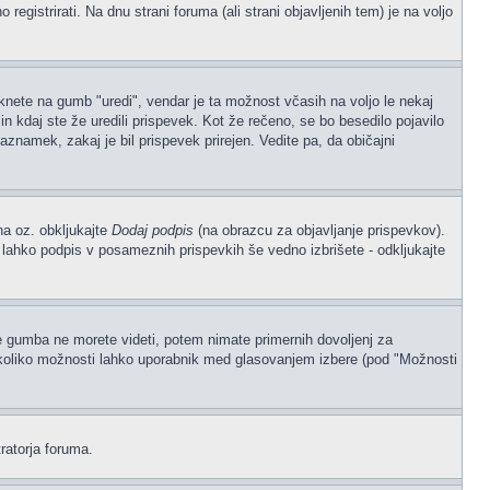
gistrirati. Na dnu strani foruma (ali strani objavljenih tem) je na voljo
iknete na gumb "uredi", vendar je ta možnost včasih na voljo le nekaj
n kdaj ste že uredili prispevek. Kot že rečeno, se bo besedilo pojavilo
aznamek, zakaj je bil prispevek prirejen. Vedite pa, da običajni
na oz. obkljukajte
Dodaj podpis
(na obrazcu za objavljanje prispevkov).
, lahko podpis v posameznih prispevkih še vedno izbrišete - odkljukajte
če gumba ne morete videti, potem nimate primernih dovoljenj za
, koliko možnosti lahko uporabnik med glasovanjem izbere (pod "Možnosti
ratorja foruma.