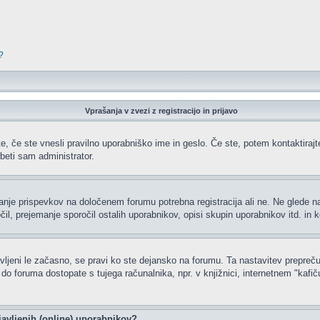
?
Vprašanja v zvezi z registracijo in prijavo
e, če ste vnesli pravilno uporabniško ime in geslo. Če ste, potem kontaktirajte 
beti sam administrator.
ljanje prispevkov na določenem forumu potrebna registracija ali ne. Ne glede 
čil, prejemanje sporočil ostalih uporabnikov, opisi skupin uporabnikov itd. in k
javljeni le začasno, se pravi ko ste dejansko na forumu. Ta nastavitev prepreču
 foruma dostopate s tujega računalnika, npr. v knjižnici, internetnem "kafiču",
javljenih (online) uporabnikov?