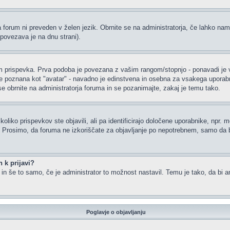
a forum ni preveden v želen jezik. Obrnite se na administratorja, če lahko nam
(povezava je na dnu strani).
rispevka. Prva podoba je povezana z vašim rangom/stopnjo - ponavadi je v obl
je poznana kot "avatar" - navadno je edinstvena in osebna za vsakega uporabnik
 se obrnite na administratorja foruma in se pozanimajte, zakaj je temu tako.
oliko prispevkov ste objavili, ali pa identificirajo določene uporabnike, npr. 
or. Prosimo, da foruma ne izkoriščate za objavljanje po nepotrebnem, samo da b
 k prijavi?
m in še to samo, če je administrator to možnost nastavil. Temu je tako, da b
Poglavje o objavljanju