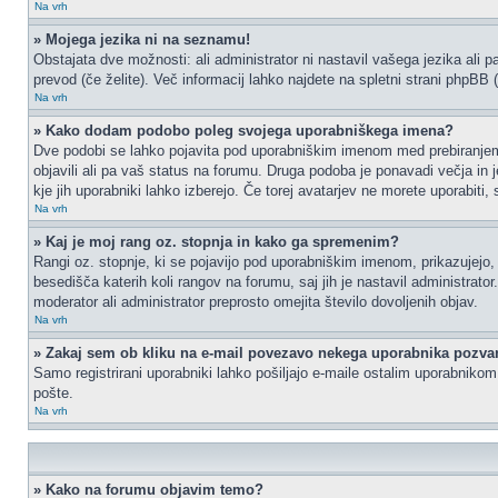
Na vrh
» Mojega jezika ni na seznamu!
Obstajata dve možnosti: ali administrator ni nastavil vašega jezika ali p
prevod (če želite). Več informacij lahko najdete na spletni strani phpBB 
Na vrh
» Kako dodam podobo poleg svojega uporabniškega imena?
Dve podobi se lahko pojavita pod uporabniškim imenom med prebiranjem p
objavili ali pa vaš status na forumu. Druga podoba je ponavadi večja in 
kje jih uporabniki lahko izberejo. Če torej avatarjev ne morete uporabiti,
Na vrh
» Kaj je moj rang oz. stopnja in kako ga spremenim?
Rangi oz. stopnje, ki se pojavijo pod uporabniškim imenom, prikazujejo, k
besedišča katerih koli rangov na forumu, saj jih je nastavil administrat
moderator ali administrator preprosto omejita število dovoljenih objav.
Na vrh
» Zakaj sem ob kliku na e-mail povezavo nekega uporabnika pozvan
Samo registrirani uporabniki lahko pošiljajo e-maile ostalim uporabniko
pošte.
Na vrh
» Kako na forumu objavim temo?