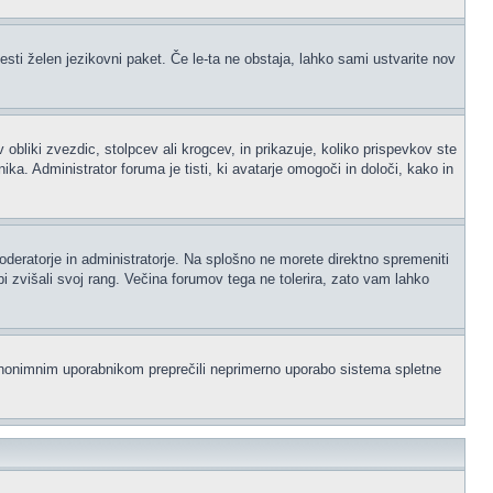
esti želen jezikovni paket. Če le-ta ne obstaja, lahko sami ustvarite nov
iki zvezdic, stolpcev ali krogcev, in prikazuje, koliko prispevkov ste
a. Administrator foruma je tisti, ki avatarje omogoči in določi, kako in
moderatorje in administratorje. Na splošno ne morete direktno spremeniti
i zvišali svoj rang. Večina forumov tega ne tolerira, zato vam lahko
i anonimnim uporabnikom preprečili neprimerno uporabo sistema spletne