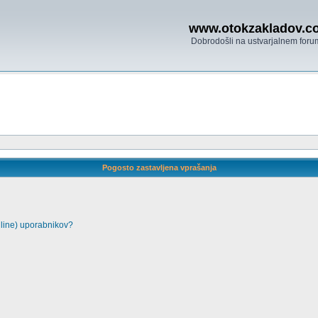
www.otokzakladov.c
Dobrodošli na ustvarjalnem foru
Pogosto zastavljena vprašanja
nline) uporabnikov?