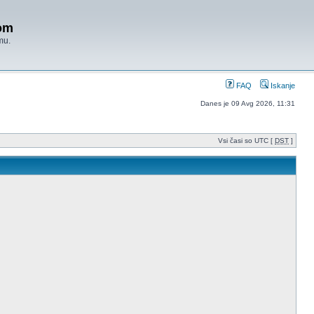
om
mu.
FAQ
Iskanje
Danes je 09 Avg 2026, 11:31
Vsi časi so UTC [
DST
]