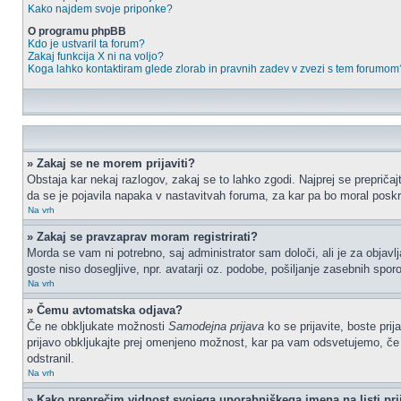
Kako najdem svoje priponke?
O programu phpBB
Kdo je ustvaril ta forum?
Zakaj funkcija X ni na voljo?
Koga lahko kontaktiram glede zlorab in pravnih zadev v zvezi s tem forumom
» Zakaj se ne morem prijaviti?
Obstaja kar nekaj razlogov, zakaj se to lahko zgodi. Najprej se prepričajt
da se je pojavila napaka v nastavitvah foruma, za kar pa bo moral poskr
Na vrh
» Zakaj se pravzaprav moram registrirati?
Morda se vam ni potrebno, saj administrator sam določi, ali je za objav
goste niso dosegljive, npr. avatarji oz. podobe, pošiljanje zasebnih sporo
Na vrh
» Čemu avtomatska odjava?
Če ne obkljukate možnosti
Samodejna prijava
ko se prijavite, boste pri
prijavo obkljukajte prej omenjeno možnost, kar pa vam odsvetujemo, če do
odstranil.
Na vrh
» Kako preprečim vidnost svojega uporabniškega imena na listi pri