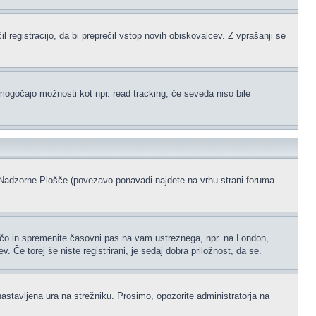
l registracijo, da bi preprečil vstop novih obiskovalcev. Z vprašanji se
omogočajo možnosti kot npr. read tracking, če seveda niso bile
ke Nadzorne Plošče (povezavo ponavadi najdete na vrhu strani foruma
ščo in spremenite časovni pas na vam ustreznega, npr. na London,
 Če torej še niste registrirani, je sedaj dobra priložnost, da se.
nastavljena ura na strežniku. Prosimo, opozorite administratorja na