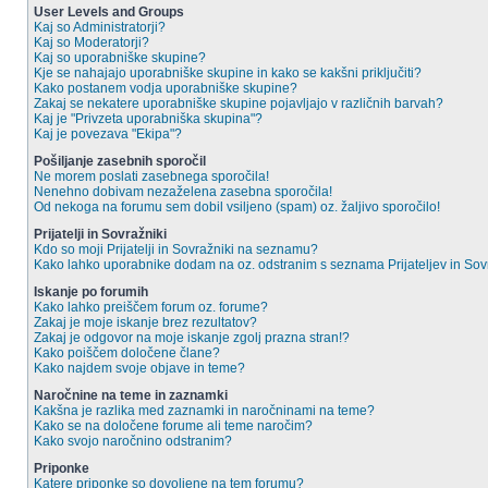
User Levels and Groups
Kaj so Administratorji?
Kaj so Moderatorji?
Kaj so uporabniške skupine?
Kje se nahajajo uporabniške skupine in kako se kakšni priključiti?
Kako postanem vodja uporabniške skupine?
Zakaj se nekatere uporabniške skupine pojavljajo v različnih barvah?
Kaj je "Privzeta uporabniška skupina"?
Kaj je povezava "Ekipa"?
Pošiljanje zasebnih sporočil
Ne morem poslati zasebnega sporočila!
Nenehno dobivam nezaželena zasebna sporočila!
Od nekoga na forumu sem dobil vsiljeno (spam) oz. žaljivo sporočilo!
Prijatelji in Sovražniki
Kdo so moji Prijatelji in Sovražniki na seznamu?
Kako lahko uporabnike dodam na oz. odstranim s seznama Prijateljev in So
Iskanje po forumih
Kako lahko preiščem forum oz. forume?
Zakaj je moje iskanje brez rezultatov?
Zakaj je odgovor na moje iskanje zgolj prazna stran!?
Kako poiščem določene člane?
Kako najdem svoje objave in teme?
Naročnine na teme in zaznamki
Kakšna je razlika med zaznamki in naročninami na teme?
Kako se na določene forume ali teme naročim?
Kako svojo naročnino odstranim?
Priponke
Katere priponke so dovoljene na tem forumu?