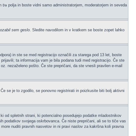
em
polja in boste vidni samo administratorjem, moderatorjem in seveda
Da
ozabil sem geslo
. Sledite navodilom in v kratkem se boste zopet lahko
ora) in ste se med registracijo označili za starega pod 13 let, boste
prijavili; ta informacija vam je bila podana tudi med registracijo. Če ste
" oz. nezaželeno pošto. Če ste prepričani, da ste vnesli pravilen e-mail
 se je to zgodilo, se ponovno registrirati in poizkusite biti bolj aktivni
ki od spletnih strani, ki potencialno posedujejo podatke mladostnikov
ih podatkov svojega oskrbovanca. Če niste prepričani, ali se to tiče vas
ne more nuditi pravnih nasvetov in ni pravi naslov za kakršna koli pravna