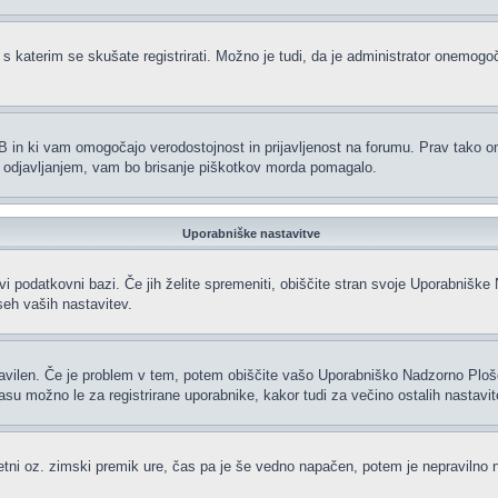
 s katerim se skušate registrirati. Možno je tudi, da je administrator onemogoči
hpBB in ki vam omogočajo verodostojnost in prijavljenost na forumu. Prav tako 
li odjavljanjem, vam bo brisanje piškotkov morda pomagalo.
Uporabniške nastavitve
vi podatkovni bazi. Če jih želite spremeniti, obiščite stran svoje Uporabniš
eh vaših nastavitev.
ravilen. Če je problem v tem, potem obiščite vašo Uporabniško Nadzorno Plo
 možno le za registrirane uporabnike, kakor tudi za večino ostalih nastavitev.
oletni oz. zimski premik ure, čas pa je še vedno napačen, potem je nepravilno 