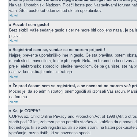
Na vaši Uporabniški Nadzorni Plošči boste pod Nastavitvami foruma na
vam. Šteti boste kot eden izmed skritih uporabnikov.
Na vrh
» Pozabil sem geslo!
Brez skrbi! Vaše sedanje geslo sicer ne more biti dobljeno nazaj, je pa l
prijavili.
Na vrh
» Registriral sem se, vendar se ne morem prijaviti!
Najprej preverite uporabniško ime in geslo. Če sta pravilna, potem obs
morali slediti navodilom, ki ste jih prejeli. Nekateri forumi bodo od vas a
prejeli elektronsko sporočilo, sledite navodilom, če pa ga niste, ste najb
naslov, kontaktirajte administratorja.
Na vrh
» Že pred časom sem se registriral, a se naenkrat ne morem več prij
Možno je, da so administratorji onemogočili ali izbrisali Vaš račun. Marsik
na forumu.
Na vrh
» Kaj je COPPA?
COPPA oz. Child Online Privacy and Protection Act of 1998 (Akt o otrošk
starih pod 13 let, zahteva pisno potrdilo staršev ali kakšen drug pravni
kot nekoga, ki se želi registrirati, ali spletne strani, na kateri poskuš
vprašanja, razen tistih, ki so navedena spodaj.