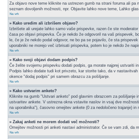
Za objavo nove teme kliknite na ustrezen gumb na strani foruma ali pa na
seznam dovoljenih možnosti, npr. Objavite lahko nove teme, Lahko glasu
Na vrh
» Kako uredim ali izbrišem objavo?
Izbrišete ali urejate lahko samo vaše prispevke, razen če ste moderator 
časa po objavi prispevka. Če je nekdo že odgovoril na vaš prispevek, bos
le, če je že nekdo podal odgovor, ne bo pa se pojavilo, če sta prispevek 
uporabniki ne morejo več izbrisati prispevka, potem ko je nekdo že napi
Na vrh
» Kako svoji objavi dodam podpis?
Če želite svojemu prispevku dodati podpis, ga morate najprej ustvariti in
Podpis lahko dodate tudi kot privzeto, kar storite tako, da v nastavitva
okence "dodaj podpis" pri samem obrazcu za pošiljanje.
Na vrh
» Kako ustvarim anketo?
Kliknite na gumb "Ustvari anketo" pod glavnim obrazcem za pošiljanje in
ustvaritev ankete. V ustrezna okna vstavite naslov in vsaj dve možnost
na uporabnika"), časovno omejitev ankete (0 za nedoločeno trajanje) in 
Na vrh
» Zakaj anketi ne morem dodati več možnosti?
Omejitev možnosti pri anketi nastavi administrator. Če se vam zdi, da mo
Na vrh