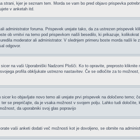
 strani, kjer je seznam tem. Morda se vam bo pred objavo prispevka potrebno re
jete v anketah itd.
ali administrator foruma. Prispevek urejate tako, da za ustrezen prispevek kl
te ob vrnitvi na temo pod prispevkom našli besedilo, ki prikazuje, kolikokrat i
uredila moderator ali administrator. V slednjem primeru boste morda našli le z
sal odgovor.
 sicer na vaši Uporabniški Nadzorni Plošči. Ko to opravite, preprosto kliknite 
h svojega profila obkljukate ustrezno nastavitev. Če se odločite za to možnost
 sicer ko objavljate novo temo ali urejate prvi prispevek na določeno temo; 
i ter se prepričajte, da je vsaka možnost v svojem polju. Lahko tudi določite
možnost, da uporabniki svoj glas popravijo
rate vaši anketi dodati več možnosti kot je dovoljeno, se obrnite na administ