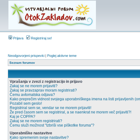
Prijava
Registriraj se!
Neodgovorjeni prispevki
|
Poglej aktivne teme
Seznam forumov
Vprašanja v zvezi z registracijo in prijavo
Zakaj se ne morem prijaviti?
Zakaj se pravzaprav moram registrirati?
Čemu avtomatska odjava?
Kako preprečim vidnost svojega uporabniškega imena na listi prijavljenih (o
Pozabil sem geslo!
Registriral sem se, vendar se ne morem prijaviti!
Že pred časom sem se registriral, a se naenkrat ne morem več prijaviti?!
Kaj je COPPA?
Zakaj se ne morem registrirati?
Čemu služi možnost "Izbriši vse piškotke foruma"?
Uporabniške nastavitve
Kako spremenim svoje nastavitve?