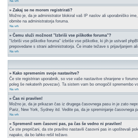
Na vrh
» Zakaj se ne morem registrirati?
Možno je, da je administrator blokiral vaš IP naslov ali uporabniško ime,
obrnite na administratorja foruma.
Na vrh
» Čemu služi možnost "Izbriši vse piškotke foruma"?
"Izbriši vse piškotke foruma" izbriše vse piškotke, ki jih je ustvaril p
prepovedane s strani administratorja. Če imate težave s prijavljanjem a
Na vrh
» Kako spremenim svoje nastavitve?
Če ste registriran uporabnik, so vse vaše nastavitve shranjene v forumo
poleg še nekaterih povezav). Ta sistem vam bo omogočil spremembo vs
Na vrh
» Čas ni pravilen!
Možno je, da je prikazan čas iz drugega časovnega pasu in je zato nep
Pariz, New York, Sydney itd. Vedite pa, da je spreminjanje časovnega pasu
Na vrh
» Spremenil sem časovni pas, pa čas še vedno ni pravilen!
Če ste prepričani, da ste pravilno nastavili časovni pas in upoštevali p
napako, da bo lahko rešil težavo.