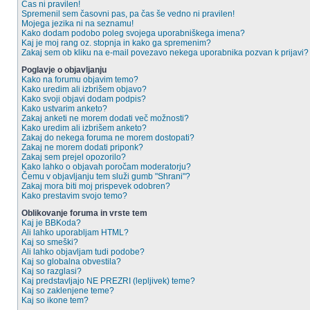
Čas ni pravilen!
Spremenil sem časovni pas, pa čas še vedno ni pravilen!
Mojega jezika ni na seznamu!
Kako dodam podobo poleg svojega uporabniškega imena?
Kaj je moj rang oz. stopnja in kako ga spremenim?
Zakaj sem ob kliku na e-mail povezavo nekega uporabnika pozvan k prijavi?
Poglavje o objavljanju
Kako na forumu objavim temo?
Kako uredim ali izbrišem objavo?
Kako svoji objavi dodam podpis?
Kako ustvarim anketo?
Zakaj anketi ne morem dodati več možnosti?
Kako uredim ali izbrišem anketo?
Zakaj do nekega foruma ne morem dostopati?
Zakaj ne morem dodati priponk?
Zakaj sem prejel opozorilo?
Kako lahko o objavah poročam moderatorju?
Čemu v objavljanju tem služi gumb "Shrani"?
Zakaj mora biti moj prispevek odobren?
Kako prestavim svojo temo?
Oblikovanje foruma in vrste tem
Kaj je BBKoda?
Ali lahko uporabljam HTML?
Kaj so smeški?
Ali lahko objavljam tudi podobe?
Kaj so globalna obvestila?
Kaj so razglasi?
Kaj predstavljajo NE PREZRI (lepljivek) teme?
Kaj so zaklenjene teme?
Kaj so ikone tem?