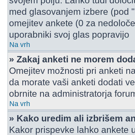
svojem polju. Lahko tudi določi
med glasovanjem izbere (pod "
omejitev ankete (0 za nedoloče
uporabniki svoj glas popravijo
Na vrh
» Zakaj anketi ne morem dod
Omejitev možnosti pri anketi na
da morate vaši anketi dodati ve
obrnite na administratorja foru
Na vrh
» Kako uredim ali izbrišem a
Kakor prispevke lahko ankete ur