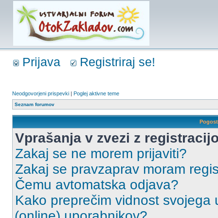
Prijava
Registriraj se!
Neodgovorjeni prispevki
|
Poglej aktivne teme
Seznam forumov
Pogost
Vprašanja v zvezi z registracijo
Zakaj se ne morem prijaviti?
Zakaj se pravzaprav moram regist
Čemu avtomatska odjava?
Kako preprečim vidnost svojega u
(online) uporabnikov?