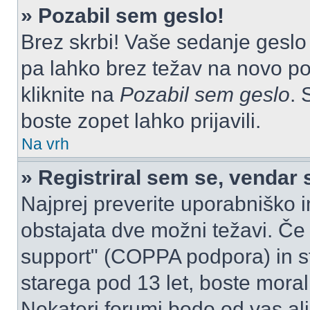
» Pozabil sem geslo!
Brez skrbi! Vaše sedanje geslo 
pa lahko brez težav na novo pos
kliknite na
Pozabil sem geslo
. 
boste zopet lahko prijavili.
Na vrh
» Registriral sem se, vendar 
Najprej preverite uporabniško i
obstajata dve možni težavi. Č
support" (COPPA podpora) in st
starega pod 13 let, boste morali 
Nekateri forumi bodo od vas ali