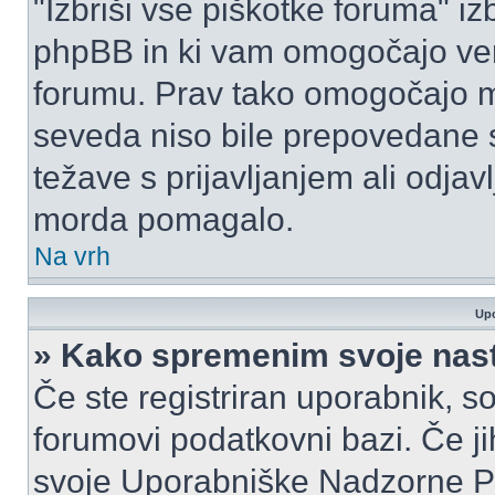
"Izbriši vse piškotke foruma" izbr
phpBB in ki vam omogočajo vero
forumu. Prav tako omogočajo mo
seveda niso bile prepovedane s
težave s prijavljanjem ali odja
morda pomagalo.
Na vrh
Upo
» Kako spremenim svoje nas
Če ste registriran uporabnik, s
forumovi podatkovni bazi. Če jih
svoje Uporabniške Nadzorne P