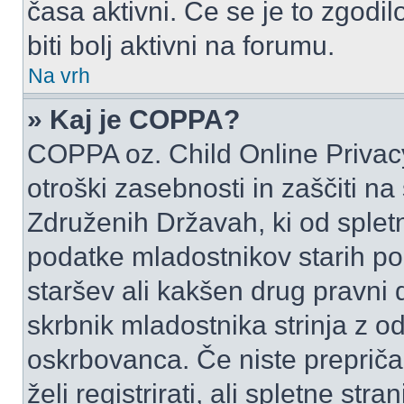
časa aktivni. Če se je to zgodilo
biti bolj aktivni na forumu.
Na vrh
» Kaj je COPPA?
COPPA oz. Child Online Privacy
otroški zasebnosti in zaščiti na
Združenih Državah, ki od spletn
podatke mladostnikov starih pod
staršev ali kakšen drug pravni
skrbnik mladostnika strinja z 
oskrbovanca. Če niste prepričani
želi registrirati, ali spletne str