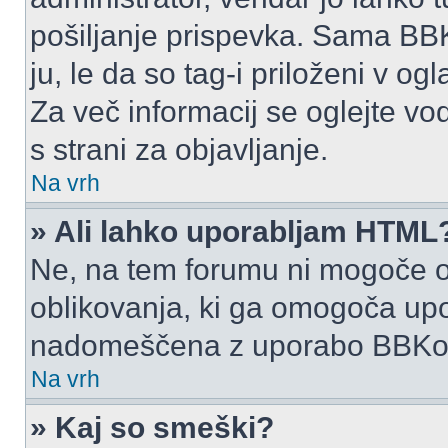
pošiljanje prispevka. Sama BB
ju, le da so tag-i priloženi v ogl
Za več informacij se oglejte vo
s strani za objavljanje.
Na vrh
» Ali lahko uporabljam HTML
Ne, na tem forumu ni mogoče o
oblikovanja, ki ga omogoča up
nadomeščena z uporabo BBKo
Na vrh
» Kaj so smeški?