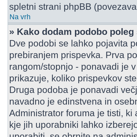
spletni strani phpBB (povezava 
Na vrh
» Kako dodam podobo poleg 
Dve podobi se lahko pojavita
prebiranjem prispevka. Prva p
rangom/stopnjo - ponavadi je v o
prikazuje, koliko prispevkov ste
Druga podoba je ponavadi večja
navadno je edinstvena in oseb
Administrator foruma je tisti, ki
kje jih uporabniki lahko izberej
uporabiti, se obrnite na admini