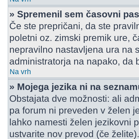
» Spremenil sem časovni pas,
Če ste prepričani, da ste pravil
poletni oz. zimski premik ure,
nepravilno nastavljena ura na s
administratorja na napako, da b
Na vrh
» Mojega jezika ni na seznam
Obstajata dve možnosti: ali admi
pa forum ni preveden v želen je
lahko namesti želen jezikovni p
ustvarite nov prevod (če želite)