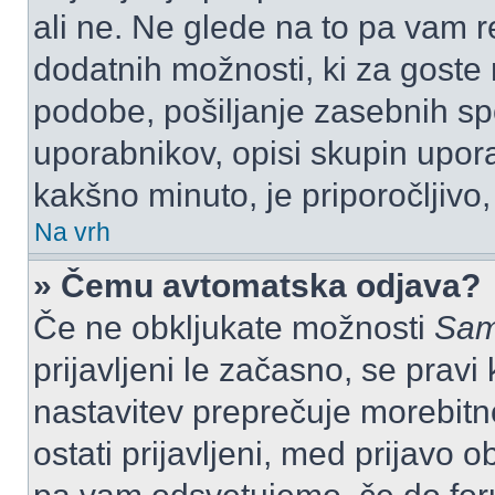
ali ne. Ne glede na to pa vam 
dodatnih možnosti, ki za goste n
podobe, pošiljanje zasebnih spo
uporabnikov, opisi skupin upora
kakšno minuto, je priporočljivo, 
Na vrh
» Čemu avtomatska odjava?
Če ne obkljukate možnosti
Sam
prijavljeni le začasno, se prav
nastavitev preprečuje morebitn
ostati prijavljeni, med prijavo 