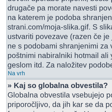
drugače pa morate navesti pov
na katerem je podoba shranjena
strani.com/moja-slika.gif. S s
ustvariti povezave (razen če je
ne s podobami shranjenimi za 
poštnimi nabiralniki hotmail ali
geslom itd. Za naložitev podob
Na vrh
» Kaj so globalna obvestila?
Globalna obvestila vsebujejo p
priporočljivo, da jih kar se da 