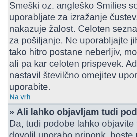
Smeški oz. angleško Smilies so
uporabljate za izražanje čustev
nakazuje žalost. Celoten sezn
za pošiljanje. Ne uporabljajte 
tako hitro postane neberljiv, m
ali pa kar celoten prispevek. A
nastavil številčno omejitev upo
uporabite.
Na vrh
» Ali lahko objavljam tudi po
Da, tudi podobe lahko objavite 
dovolil uporabo priponk, boste 