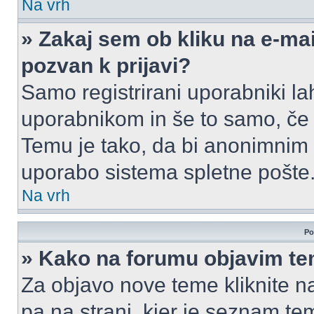
Na vrh
» Zakaj sem ob kliku na e-m
pozvan k prijavi?
Samo registrirani uporabniki la
uporabnikom in še to samo, če j
Temu je tako, da bi anonimnim
uporabo sistema spletne pošte
Na vrh
Po
» Kako na forumu objavim t
Za objavo nove teme kliknite n
pa na strani, kjer je seznam t