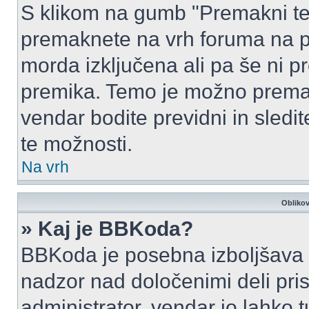
S klikom na gumb "Premakni te
premaknete na vrh foruma na prv
morda izključena ali pa še ni p
premika. Temo je možno premak
vendar bodite previdni in sledi
te možnosti.
Na vrh
Oblikov
» Kaj je BBKoda?
BBKoda je posebna izboljšava H
nadzor nad določenimi deli p
administrator, vendar jo lahko