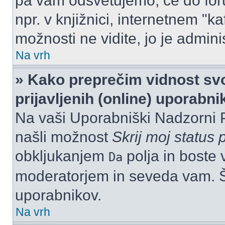
pa vam odsvetujemo, če do for
npr. v knjižnici, internetnem "ka
možnosti ne vidite, jo je adminis
Na vrh
» Kako preprečim vidnost svo
prijavljenih (online) uporabn
Na vaši Uporabniški Nadzorni 
našli možnost
Skrij moj status p
obkljukanjem
polja in boste 
Da
moderatorjem in seveda vam. Št
uporabnikov.
Na vrh