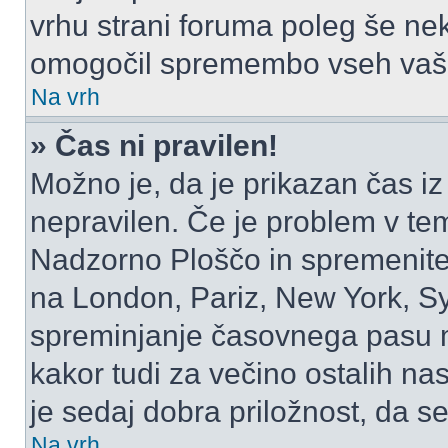
vrhu strani foruma poleg še ne
omogočil spremembo vseh vaši
Na vrh
» Čas ni pravilen!
Možno je, da je prikazan čas i
nepravilen. Če je problem v te
Nadzorno Ploščo in spremenite
na London, Pariz, New York, Syd
spreminjanje časovnega pasu m
kakor tudi za večino ostalih nast
je sedaj dobra priložnost, da se
Na vrh