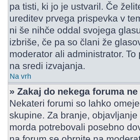
pa tisti, ki jo je ustvaril. Če žel
ureditev prvega prispevka v te
ni še nihče oddal svojega glasu
izbriše, če pa so člani že glasov
moderator ali administrator. T
na sredi izvajanja.
Na vrh
» Zakaj do nekega foruma ne
Nekateri forumi so lahko omeje
skupine. Za branje, objavljanje
morda potrebovali posebno dov
na forum se obrnite na moderato