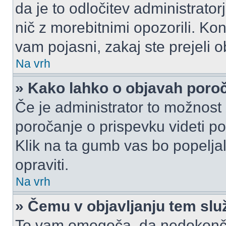
da je to odločitev administrat
nič z morebitnimi opozorili. Kon
vam pojasni, zakaj ste prejeli o
Na vrh
» Kako lahko o objavah por
Če je administrator to možnost
poročanje o prispevku videti pole
Klik na ta gumb vas bo popeljal
opraviti.
Na vrh
» Čemu v objavljanju tem slu
To vam omogoča, da nedokonča