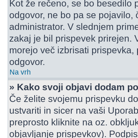
Kot že rečeno, se bo besedilo p
odgovor, ne bo pa se pojavilo, 
administrator. V slednjem prim
zakaj je bil prispevek prirejen.
morejo več izbrisati prispevka,
odgovor.
Na vrh
» Kako svoji objavi dodam p
Če želite svojemu prispevku do
ustvariti in sicer na vaši Upora
preprosto kliknite na oz. obklju
objavljanje prispevkov). Podpis