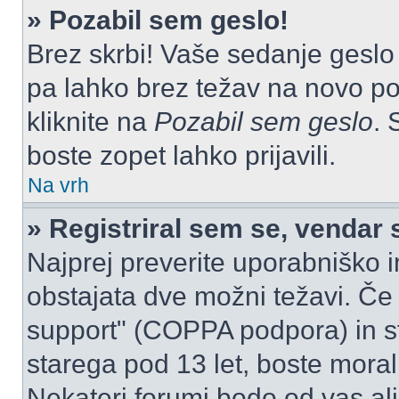
» Pozabil sem geslo!
Brez skrbi! Vaše sedanje geslo 
pa lahko brez težav na novo pos
kliknite na
Pozabil sem geslo
. 
boste zopet lahko prijavili.
Na vrh
» Registriral sem se, vendar 
Najprej preverite uporabniško i
obstajata dve možni težavi. Č
support" (COPPA podpora) in st
starega pod 13 let, boste morali 
Nekateri forumi bodo od vas ali