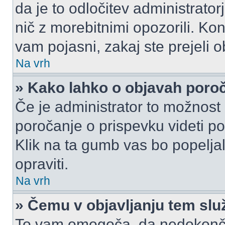
da je to odločitev administrat
nič z morebitnimi opozorili. Kon
vam pojasni, zakaj ste prejeli o
Na vrh
» Kako lahko o objavah por
Če je administrator to možnost
poročanje o prispevku videti pole
Klik na ta gumb vas bo popeljal
opraviti.
Na vrh
» Čemu v objavljanju tem slu
To vam omogoča, da nedokonča