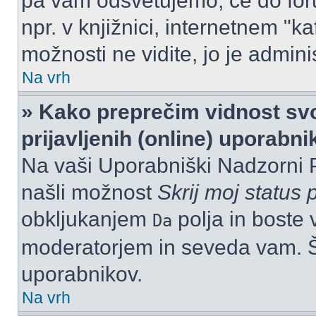
pa vam odsvetujemo, če do for
npr. v knjižnici, internetnem "ka
možnosti ne vidite, jo je adminis
Na vrh
» Kako preprečim vidnost svo
prijavljenih (online) uporabn
Na vaši Uporabniški Nadzorni 
našli možnost
Skrij moj status p
obkljukanjem
polja in boste 
Da
moderatorjem in seveda vam. Št
uporabnikov.
Na vrh