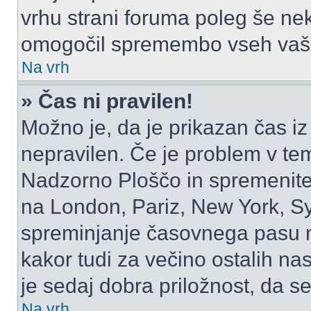
vrhu strani foruma poleg še ne
omogočil spremembo vseh vaši
Na vrh
» Čas ni pravilen!
Možno je, da je prikazan čas i
nepravilen. Če je problem v te
Nadzorno Ploščo in spremenite
na London, Pariz, New York, Syd
spreminjanje časovnega pasu m
kakor tudi za večino ostalih nast
je sedaj dobra priložnost, da se
Na vrh