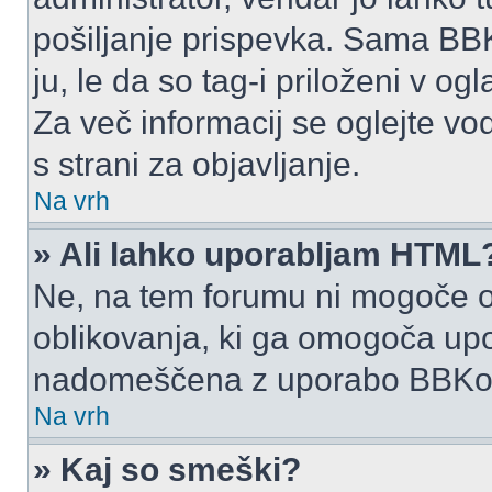
pošiljanje prispevka. Sama BB
ju, le da so tag-i priloženi v ogl
Za več informacij se oglejte vo
s strani za objavljanje.
Na vrh
» Ali lahko uporabljam HTML
Ne, na tem forumu ni mogoče o
oblikovanja, ki ga omogoča up
nadomeščena z uporabo BBKo
Na vrh
» Kaj so smeški?