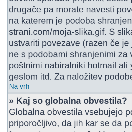
drugače pa morate navesti pov
na katerem je podoba shranjena
strani.com/moja-slika.gif. S s
ustvariti povezave (razen če je
ne s podobami shranjenimi za 
poštnimi nabiralniki hotmail ali
geslom itd. Za naložitev podob
Na vrh
» Kaj so globalna obvestila?
Globalna obvestila vsebujejo p
priporočljivo, da jih kar se da 