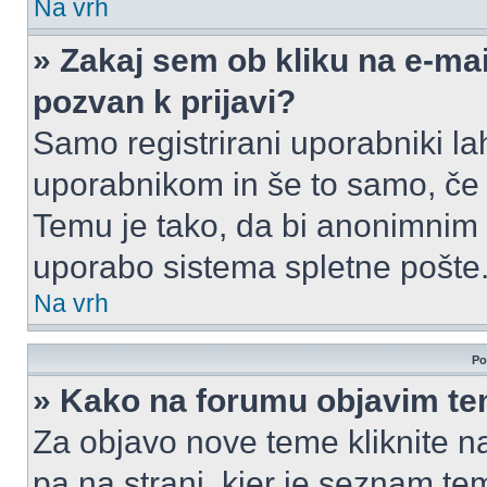
Na vrh
» Zakaj sem ob kliku na e-m
pozvan k prijavi?
Samo registrirani uporabniki la
uporabnikom in še to samo, če j
Temu je tako, da bi anonimnim
uporabo sistema spletne pošte
Na vrh
Po
» Kako na forumu objavim t
Za objavo nove teme kliknite n
pa na strani, kjer je seznam t