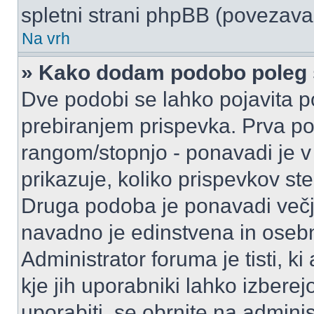
spletni strani phpBB (povezava 
Na vrh
» Kako dodam podobo poleg 
Dve podobi se lahko pojavita
prebiranjem prispevka. Prva p
rangom/stopnjo - ponavadi je v o
prikazuje, koliko prispevkov ste
Druga podoba je ponavadi večja
navadno je edinstvena in oseb
Administrator foruma je tisti, ki
kje jih uporabniki lahko izberej
uporabiti, se obrnite na admini