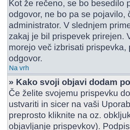
Kot že rečeno, se bo besedilo p
odgovor, ne bo pa se pojavilo, 
administrator. V slednjem prim
zakaj je bil prispevek prirejen.
morejo več izbrisati prispevka,
odgovor.
Na vrh
» Kako svoji objavi dodam p
Če želite svojemu prispevku do
ustvariti in sicer na vaši Upora
preprosto kliknite na oz. obklju
objavljanje prispevkov). Podpis