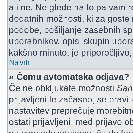
ali ne. Ne glede na to pa vam 
dodatnih možnosti, ki za goste n
podobe, pošiljanje zasebnih spo
uporabnikov, opisi skupin upora
kakšno minuto, je priporočljivo, 
Na vrh
» Čemu avtomatska odjava?
Če ne obkljukate možnosti
Sam
prijavljeni le začasno, se prav
nastavitev preprečuje morebitn
ostati prijavljeni, med prijavo 