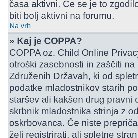
časa aktivni. Če se je to zgodilo
biti bolj aktivni na forumu.
Na vrh
» Kaj je COPPA?
COPPA oz. Child Online Privacy
otroški zasebnosti in zaščiti na
Združenih Državah, ki od spletn
podatke mladostnikov starih pod
staršev ali kakšen drug pravni
skrbnik mladostnika strinja z 
oskrbovanca. Če niste prepričani
želi registrirati, ali spletne str