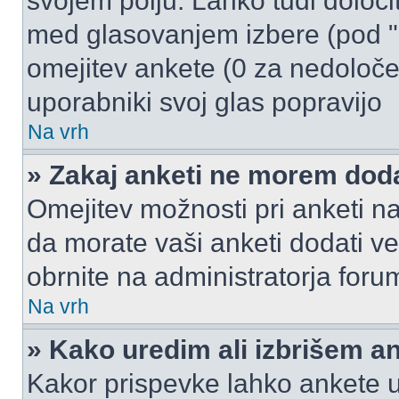
svojem polju. Lahko tudi določi
med glasovanjem izbere (pod "
omejitev ankete (0 za nedoloče
uporabniki svoj glas popravijo
Na vrh
» Zakaj anketi ne morem dod
Omejitev možnosti pri anketi na
da morate vaši anketi dodati ve
obrnite na administratorja foru
Na vrh
» Kako uredim ali izbrišem a
Kakor prispevke lahko ankete ur