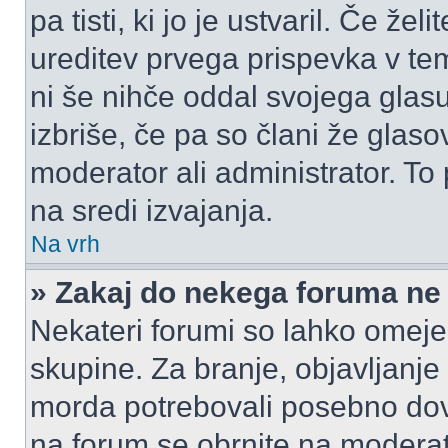
pa tisti, ki jo je ustvaril. Če žel
ureditev prvega prispevka v te
ni še nihče oddal svojega glasu
izbriše, če pa so člani že glasov
moderator ali administrator. T
na sredi izvajanja.
Na vrh
» Zakaj do nekega foruma ne
Nekateri forumi so lahko omeje
skupine. Za branje, objavljanje
morda potrebovali posebno dov
na forum se obrnite na moderato