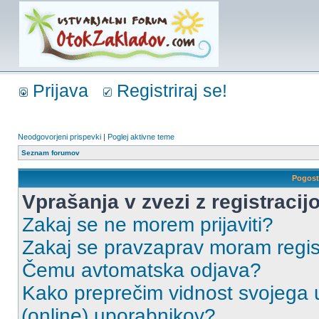
Prijava
Registriraj se!
Neodgovorjeni prispevki
|
Poglej aktivne teme
Seznam forumov
Pogost
Vprašanja v zvezi z registracijo
Zakaj se ne morem prijaviti?
Zakaj se pravzaprav moram regist
Čemu avtomatska odjava?
Kako preprečim vidnost svojega u
(online) uporabnikov?