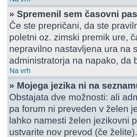
» Spremenil sem časovni pas,
Če ste prepričani, da ste pravil
poletni oz. zimski premik ure,
nepravilno nastavljena ura na s
administratorja na napako, da b
Na vrh
» Mojega jezika ni na seznam
Obstajata dve možnosti: ali admi
pa forum ni preveden v želen je
lahko namesti želen jezikovni p
ustvarite nov prevod (če želite)