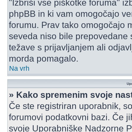
"Izbriši vse piškotke foruma" izbr
phpBB in ki vam omogočajo vero
forumu. Prav tako omogočajo mo
seveda niso bile prepovedane s
težave s prijavljanjem ali odja
morda pomagalo.
Na vrh
Upo
» Kako spremenim svoje nas
Če ste registriran uporabnik, s
forumovi podatkovni bazi. Če jih
svoje Uporabniške Nadzorne P