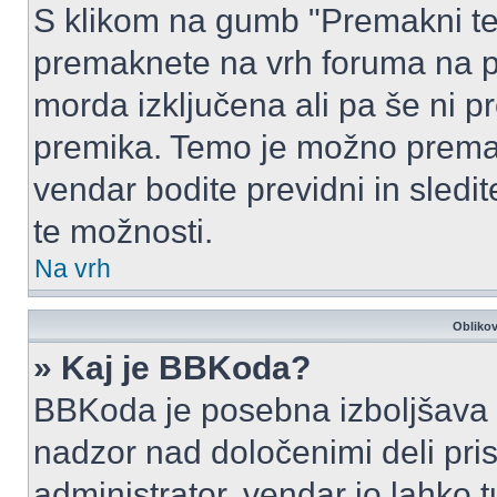
S klikom na gumb "Premakni te
premaknete na vrh foruma na prv
morda izključena ali pa še ni p
premika. Temo je možno premak
vendar bodite previdni in sledi
te možnosti.
Na vrh
Oblikov
» Kaj je BBKoda?
BBKoda je posebna izboljšava H
nadzor nad določenimi deli p
administrator, vendar jo lahko