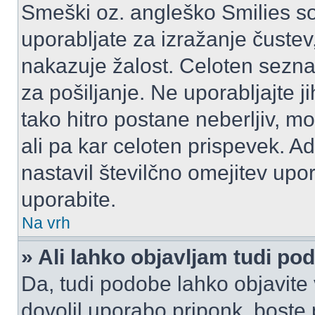
Smeški oz. angleško Smilies so
uporabljate za izražanje čustev
nakazuje žalost. Celoten sezn
za pošiljanje. Ne uporabljajte 
tako hitro postane neberljiv, m
ali pa kar celoten prispevek. A
nastavil številčno omejitev upo
uporabite.
Na vrh
» Ali lahko objavljam tudi po
Da, tudi podobe lahko objavite 
dovolil uporabo priponk, boste 