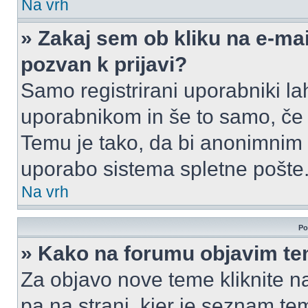
Na vrh
» Zakaj sem ob kliku na e-m
pozvan k prijavi?
Samo registrirani uporabniki la
uporabnikom in še to samo, če j
Temu je tako, da bi anonimnim
uporabo sistema spletne pošte
Na vrh
Po
» Kako na forumu objavim t
Za objavo nove teme kliknite n
pa na strani, kjer je seznam t