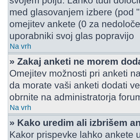
svojem polju. Lahko tudi določi
med glasovanjem izbere (pod "
omejitev ankete (0 za nedoloče
uporabniki svoj glas popravijo
Na vrh
» Zakaj anketi ne morem dod
Omejitev možnosti pri anketi na
da morate vaši anketi dodati ve
obrnite na administratorja foru
Na vrh
» Kako uredim ali izbrišem a
Kakor prispevke lahko ankete ur