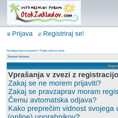
Prijava
Registriraj se!
Neodgovorjeni prispevki
|
Poglej aktivne teme
Seznam forumov
Pogost
Vprašanja v zvezi z registracijo
Zakaj se ne morem prijaviti?
Zakaj se pravzaprav moram regist
Čemu avtomatska odjava?
Kako preprečim vidnost svojega u
(online) uporabnikov?