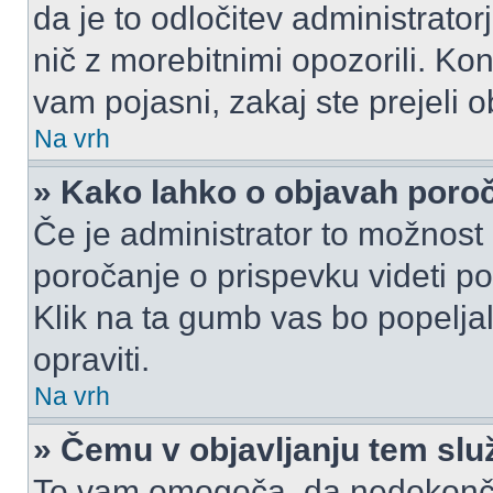
da je to odločitev administrat
nič z morebitnimi opozorili. Kon
vam pojasni, zakaj ste prejeli o
Na vrh
» Kako lahko o objavah por
Če je administrator to možnost
poročanje o prispevku videti pole
Klik na ta gumb vas bo popeljal
opraviti.
Na vrh
» Čemu v objavljanju tem slu
To vam omogoča, da nedokonča