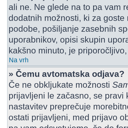
ali ne. Ne glede na to pa vam 
dodatnih možnosti, ki za goste n
podobe, pošiljanje zasebnih spo
uporabnikov, opisi skupin upora
kakšno minuto, je priporočljivo, 
Na vrh
» Čemu avtomatska odjava?
Če ne obkljukate možnosti
Sam
prijavljeni le začasno, se prav
nastavitev preprečuje morebitn
ostati prijavljeni, med prijavo 