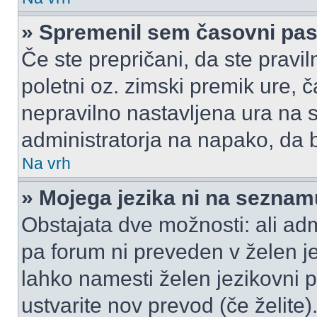
» Spremenil sem časovni pas,
Če ste prepričani, da ste pravil
poletni oz. zimski premik ure,
nepravilno nastavljena ura na s
administratorja na napako, da b
Na vrh
» Mojega jezika ni na seznam
Obstajata dve možnosti: ali admi
pa forum ni preveden v želen je
lahko namesti želen jezikovni p
ustvarite nov prevod (če želite)