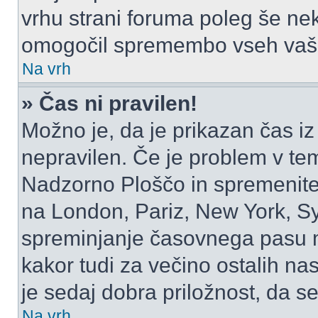
vrhu strani foruma poleg še ne
omogočil spremembo vseh vaši
Na vrh
» Čas ni pravilen!
Možno je, da je prikazan čas i
nepravilen. Če je problem v te
Nadzorno Ploščo in spremenite
na London, Pariz, New York, Syd
spreminjanje časovnega pasu m
kakor tudi za večino ostalih nast
je sedaj dobra priložnost, da se
Na vrh