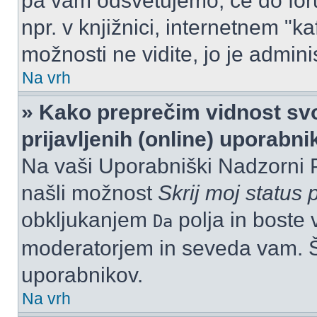
pa vam odsvetujemo, če do for
npr. v knjižnici, internetnem "ka
možnosti ne vidite, jo je adminis
Na vrh
» Kako preprečim vidnost svo
prijavljenih (online) uporabn
Na vaši Uporabniški Nadzorni 
našli možnost
Skrij moj status p
obkljukanjem
polja in boste 
Da
moderatorjem in seveda vam. Št
uporabnikov.
Na vrh