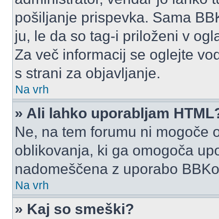
pošiljanje prispevka. Sama BB
ju, le da so tag-i priloženi v ogl
Za več informacij se oglejte vo
s strani za objavljanje.
Na vrh
» Ali lahko uporabljam HTML
Ne, na tem forumu ni mogoče o
oblikovanja, ki ga omogoča up
nadomeščena z uporabo BBKo
Na vrh
» Kaj so smeški?