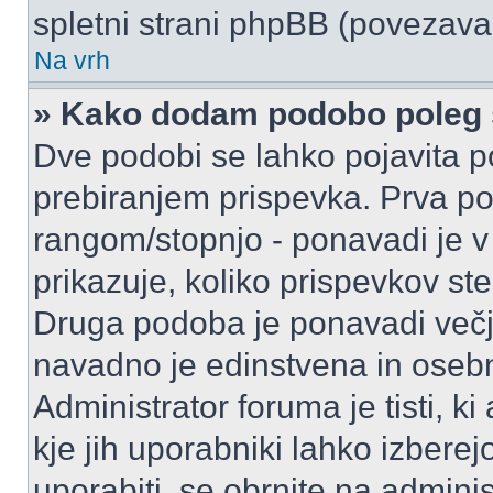
spletni strani phpBB (povezava 
Na vrh
» Kako dodam podobo poleg 
Dve podobi se lahko pojavita
prebiranjem prispevka. Prva p
rangom/stopnjo - ponavadi je v o
prikazuje, koliko prispevkov ste
Druga podoba je ponavadi večja
navadno je edinstvena in oseb
Administrator foruma je tisti, ki
kje jih uporabniki lahko izberej
uporabiti, se obrnite na admini