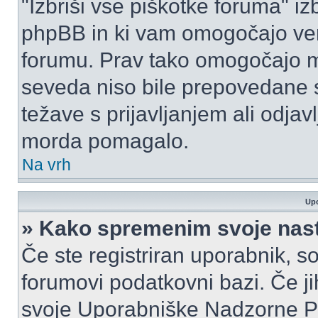
"Izbriši vse piškotke foruma" izbr
phpBB in ki vam omogočajo vero
forumu. Prav tako omogočajo mo
seveda niso bile prepovedane s
težave s prijavljanjem ali odja
morda pomagalo.
Na vrh
Upo
» Kako spremenim svoje nas
Če ste registriran uporabnik, s
forumovi podatkovni bazi. Če jih
svoje Uporabniške Nadzorne P