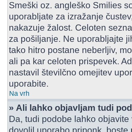
Smeški oz. angleško Smilies so
uporabljate za izražanje čustev
nakazuje žalost. Celoten sezn
za pošiljanje. Ne uporabljajte 
tako hitro postane neberljiv, m
ali pa kar celoten prispevek. A
nastavil številčno omejitev upo
uporabite.
Na vrh
» Ali lahko objavljam tudi po
Da, tudi podobe lahko objavite 
dovolil uporabo priponk, boste 