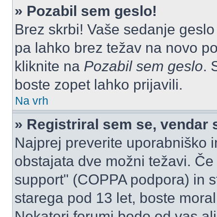
» Pozabil sem geslo!
Brez skrbi! Vaše sedanje geslo 
pa lahko brez težav na novo pos
kliknite na
Pozabil sem geslo
. 
boste zopet lahko prijavili.
Na vrh
» Registriral sem se, vendar 
Najprej preverite uporabniško i
obstajata dve možni težavi. Č
support" (COPPA podpora) in st
starega pod 13 let, boste morali 
Nekateri forumi bodo od vas ali