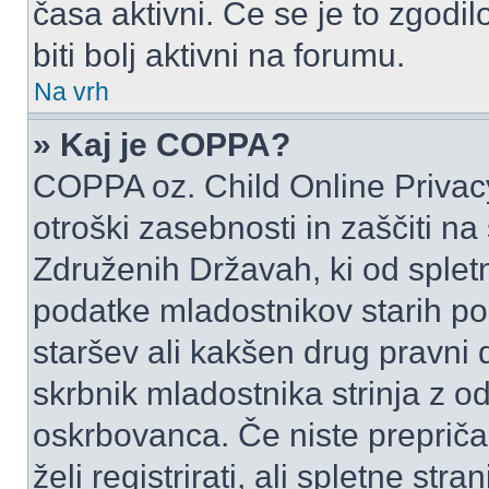
časa aktivni. Če se je to zgodilo
biti bolj aktivni na forumu.
Na vrh
» Kaj je COPPA?
COPPA oz. Child Online Privacy
otroški zasebnosti in zaščiti na
Združenih Državah, ki od spletn
podatke mladostnikov starih pod
staršev ali kakšen drug pravni
skrbnik mladostnika strinja z 
oskrbovanca. Če niste prepričani
želi registrirati, ali spletne str