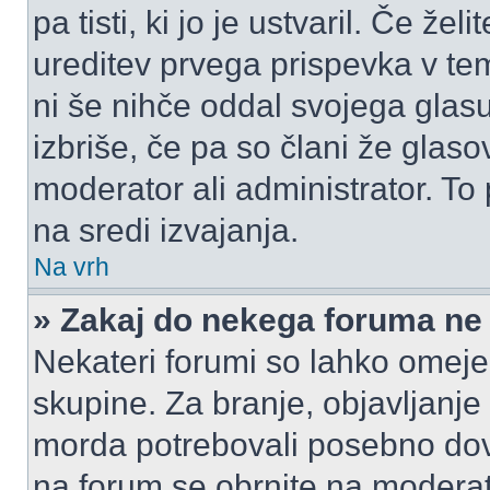
pa tisti, ki jo je ustvaril. Če žel
ureditev prvega prispevka v te
ni še nihče oddal svojega glasu
izbriše, če pa so člani že glasov
moderator ali administrator. T
na sredi izvajanja.
Na vrh
» Zakaj do nekega foruma ne
Nekateri forumi so lahko omeje
skupine. Za branje, objavljanje
morda potrebovali posebno dov
na forum se obrnite na moderato