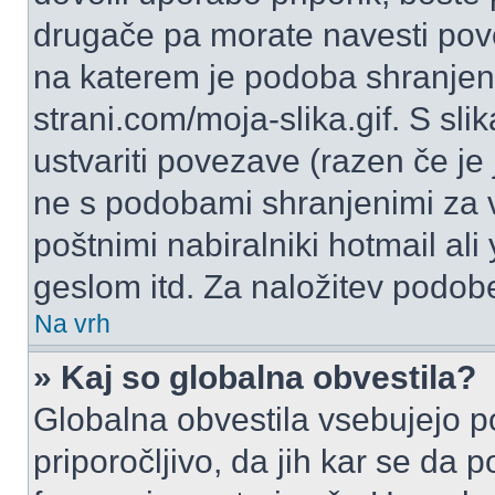
drugače pa morate navesti pov
na katerem je podoba shranjena
strani.com/moja-slika.gif. S s
ustvariti povezave (razen če je
ne s podobami shranjenimi za 
poštnimi nabiralniki hotmail ali
geslom itd. Za naložitev podob
Na vrh
» Kaj so globalna obvestila?
Globalna obvestila vsebujejo p
priporočljivo, da jih kar se da 