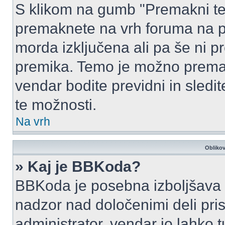
S klikom na gumb "Premakni te
premaknete na vrh foruma na prv
morda izključena ali pa še ni p
premika. Temo je možno premak
vendar bodite previdni in sledi
te možnosti.
Na vrh
Oblikov
» Kaj je BBKoda?
BBKoda je posebna izboljšava H
nadzor nad določenimi deli p
administrator, vendar jo lahko