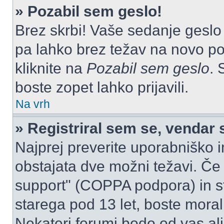
» Pozabil sem geslo!
Brez skrbi! Vaše sedanje geslo 
pa lahko brez težav na novo pos
kliknite na
Pozabil sem geslo
. 
boste zopet lahko prijavili.
Na vrh
» Registriral sem se, vendar 
Najprej preverite uporabniško i
obstajata dve možni težavi. Č
support" (COPPA podpora) in st
starega pod 13 let, boste morali 
Nekateri forumi bodo od vas ali