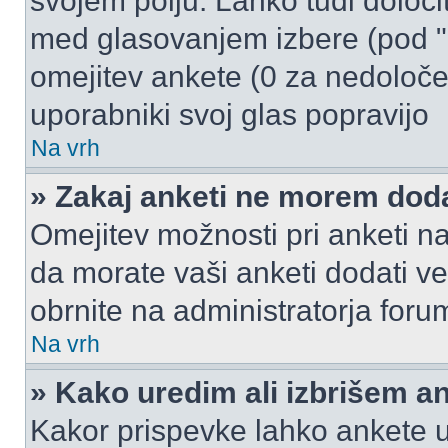
svojem polju. Lahko tudi določi
med glasovanjem izbere (pod "
omejitev ankete (0 za nedoloče
uporabniki svoj glas popravijo
Na vrh
» Zakaj anketi ne morem dod
Omejitev možnosti pri anketi na
da morate vaši anketi dodati ve
obrnite na administratorja foru
Na vrh
» Kako uredim ali izbrišem a
Kakor prispevke lahko ankete ur