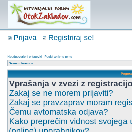
Prijava
Registriraj se!
Neodgovorjeni prispevki
|
Poglej aktivne teme
Seznam forumov
Pogost
Vprašanja v zvezi z registracijo
Zakaj se ne morem prijaviti?
Zakaj se pravzaprav moram regist
Čemu avtomatska odjava?
Kako preprečim vidnost svojega u
(online) uporabnikov?