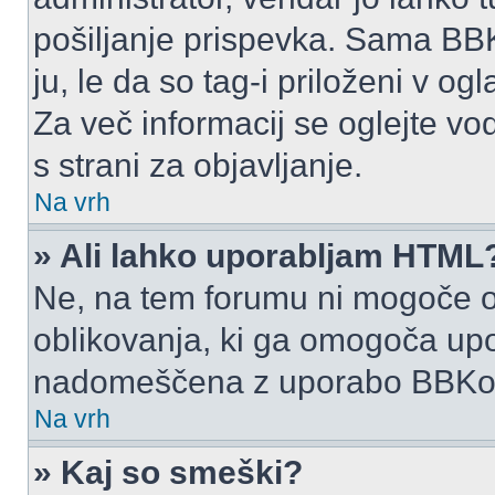
pošiljanje prispevka. Sama BB
ju, le da so tag-i priloženi v ogl
Za več informacij se oglejte vo
s strani za objavljanje.
Na vrh
» Ali lahko uporabljam HTML
Ne, na tem forumu ni mogoče o
oblikovanja, ki ga omogoča up
nadomeščena z uporabo BBKo
Na vrh
» Kaj so smeški?