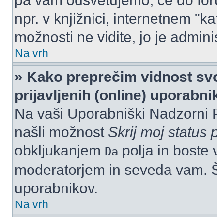
pa vam odsvetujemo, če do for
npr. v knjižnici, internetnem "ka
možnosti ne vidite, jo je adminis
Na vrh
» Kako preprečim vidnost svo
prijavljenih (online) uporabn
Na vaši Uporabniški Nadzorni 
našli možnost
Skrij moj status p
obkljukanjem
polja in boste 
Da
moderatorjem in seveda vam. Št
uporabnikov.
Na vrh