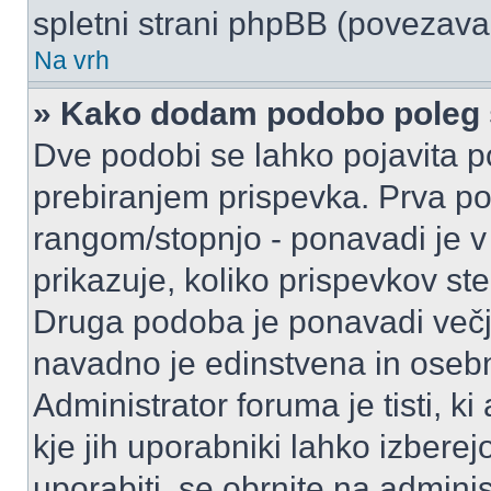
spletni strani phpBB (povezava 
Na vrh
» Kako dodam podobo poleg 
Dve podobi se lahko pojavita
prebiranjem prispevka. Prva p
rangom/stopnjo - ponavadi je v o
prikazuje, koliko prispevkov ste
Druga podoba je ponavadi večja
navadno je edinstvena in oseb
Administrator foruma je tisti, ki
kje jih uporabniki lahko izberej
uporabiti, se obrnite na admini