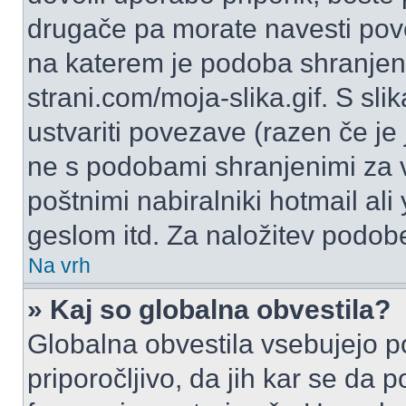
drugače pa morate navesti pov
na katerem je podoba shranjena
strani.com/moja-slika.gif. S s
ustvariti povezave (razen če je
ne s podobami shranjenimi za 
poštnimi nabiralniki hotmail ali
geslom itd. Za naložitev podob
Na vrh
» Kaj so globalna obvestila?
Globalna obvestila vsebujejo p
priporočljivo, da jih kar se da 