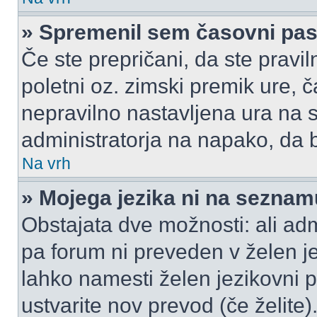
» Spremenil sem časovni pas,
Če ste prepričani, da ste pravil
poletni oz. zimski premik ure,
nepravilno nastavljena ura na s
administratorja na napako, da b
Na vrh
» Mojega jezika ni na seznam
Obstajata dve možnosti: ali admi
pa forum ni preveden v želen je
lahko namesti želen jezikovni p
ustvarite nov prevod (če želite)