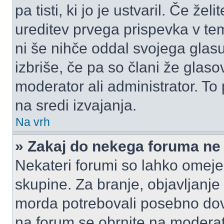
pa tisti, ki jo je ustvaril. Če žel
ureditev prvega prispevka v te
ni še nihče oddal svojega glasu
izbriše, če pa so člani že glasov
moderator ali administrator. T
na sredi izvajanja.
Na vrh
» Zakaj do nekega foruma ne
Nekateri forumi so lahko omeje
skupine. Za branje, objavljanje
morda potrebovali posebno dov
na forum se obrnite na moderato