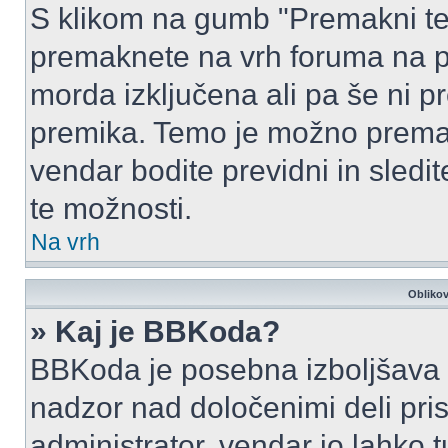
S klikom na gumb "Premakni te
premaknete na vrh foruma na prv
morda izključena ali pa še ni p
premika. Temo je možno premak
vendar bodite previdni in sledi
te možnosti.
Na vrh
Oblikov
» Kaj je BBKoda?
BBKoda je posebna izboljšava H
nadzor nad določenimi deli p
administrator, vendar jo lahko