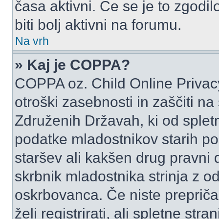
časa aktivni. Če se je to zgodilo
biti bolj aktivni na forumu.
Na vrh
» Kaj je COPPA?
COPPA oz. Child Online Privacy
otroški zasebnosti in zaščiti na
Združenih Državah, ki od spletn
podatke mladostnikov starih pod
staršev ali kakšen drug pravni
skrbnik mladostnika strinja z 
oskrbovanca. Če niste prepričani
želi registrirati, ali spletne str