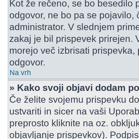
Kot že rečeno, se bo besedilo p
odgovor, ne bo pa se pojavilo, 
administrator. V slednjem prim
zakaj je bil prispevek prirejen.
morejo več izbrisati prispevka,
odgovor.
Na vrh
» Kako svoji objavi dodam p
Če želite svojemu prispevku do
ustvariti in sicer na vaši Upora
preprosto kliknite na oz. obklju
objavljanje prispevkov). Podpis