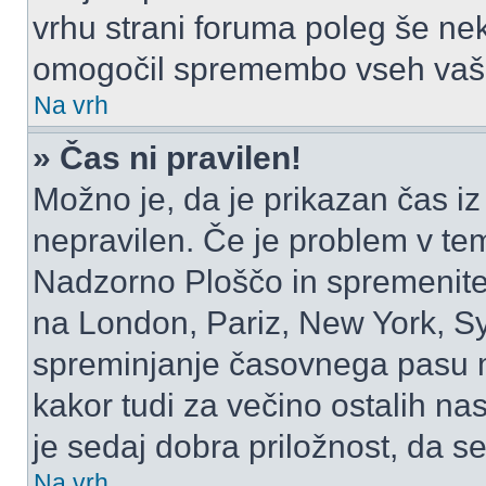
vrhu strani foruma poleg še ne
omogočil spremembo vseh vaši
Na vrh
» Čas ni pravilen!
Možno je, da je prikazan čas i
nepravilen. Če je problem v te
Nadzorno Ploščo in spremenite
na London, Pariz, New York, Syd
spreminjanje časovnega pasu m
kakor tudi za večino ostalih nast
je sedaj dobra priložnost, da se
Na vrh