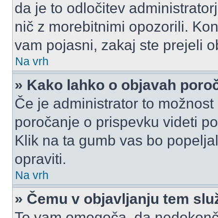
da je to odločitev administrat
nič z morebitnimi opozorili. Kon
vam pojasni, zakaj ste prejeli o
Na vrh
» Kako lahko o objavah por
Če je administrator to možnost
poročanje o prispevku videti pole
Klik na ta gumb vas bo popeljal
opraviti.
Na vrh
» Čemu v objavljanju tem slu
To vam omogoča, da nedokonča