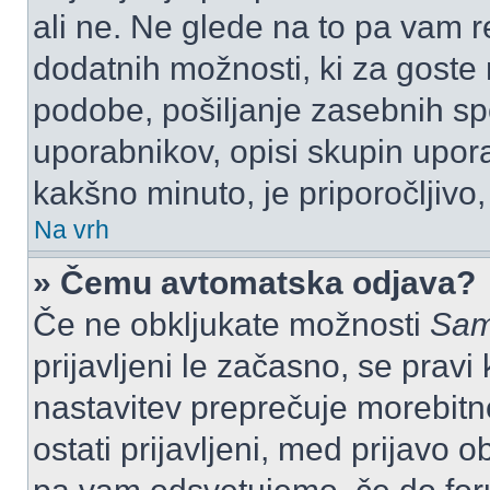
ali ne. Ne glede na to pa vam 
dodatnih možnosti, ki za goste n
podobe, pošiljanje zasebnih spo
uporabnikov, opisi skupin upora
kakšno minuto, je priporočljivo, 
Na vrh
» Čemu avtomatska odjava?
Če ne obkljukate možnosti
Sam
prijavljeni le začasno, se prav
nastavitev preprečuje morebitn
ostati prijavljeni, med prijavo 