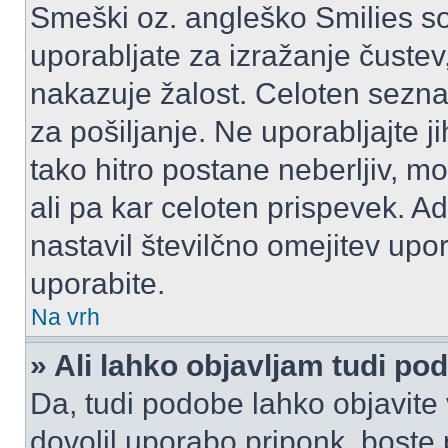
Smeški oz. angleško Smilies so
uporabljate za izražanje čustev
nakazuje žalost. Celoten sezn
za pošiljanje. Ne uporabljajte 
tako hitro postane neberljiv, m
ali pa kar celoten prispevek. A
nastavil številčno omejitev upo
uporabite.
Na vrh
» Ali lahko objavljam tudi po
Da, tudi podobe lahko objavite 
dovolil uporabo priponk, boste 