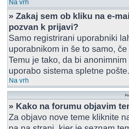
Na vrh
» Zakaj sem ob kliku na e-m
pozvan k prijavi?
Samo registrirani uporabniki la
uporabnikom in še to samo, če j
Temu je tako, da bi anonimnim
uporabo sistema spletne pošte
Na vrh
Po
» Kako na forumu objavim t
Za objavo nove teme kliknite n
pa na strani, kjer je seznam t