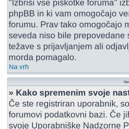
"Izbriši vse piškotke foruma" izbr
phpBB in ki vam omogočajo vero
forumu. Prav tako omogočajo mo
seveda niso bile prepovedane s
težave s prijavljanjem ali odja
morda pomagalo.
Na vrh
Upo
» Kako spremenim svoje nas
Če ste registriran uporabnik, s
forumovi podatkovni bazi. Če jih
svoje Uporabniške Nadzorne P