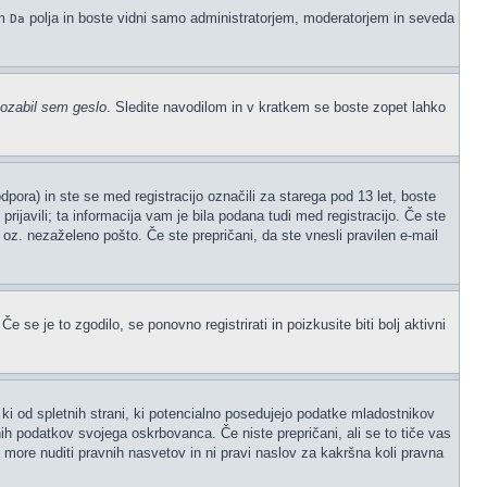
em
polja in boste vidni samo administratorjem, moderatorjem in seveda
Da
ozabil sem geslo
. Sledite navodilom in v kratkem se boste zopet lahko
ora) in ste se med registracijo označili za starega pod 13 let, boste
prijavili; ta informacija vam je bila podana tudi med registracijo. Če ste
" oz. nezaželeno pošto. Če ste prepričani, da ste vnesli pravilen e-mail
 se je to zgodilo, se ponovno registrirati in poizkusite biti bolj aktivni
ki od spletnih strani, ki potencialno posedujejo podatke mladostnikov
ih podatkov svojega oskrbovanca. Če niste prepričani, ali se to tiče vas
ne more nuditi pravnih nasvetov in ni pravi naslov za kakršna koli pravna