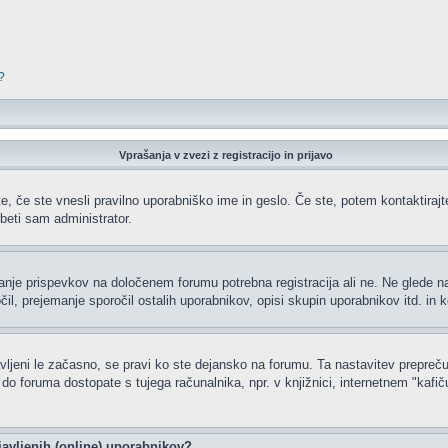
?
Vprašanja v zvezi z registracijo in prijavo
e, če ste vnesli pravilno uporabniško ime in geslo. Če ste, potem kontaktirajte 
beti sam administrator.
ljanje prispevkov na določenem forumu potrebna registracija ali ne. Ne glede 
čil, prejemanje sporočil ostalih uporabnikov, opisi skupin uporabnikov itd. in k
javljeni le začasno, se pravi ko ste dejansko na forumu. Ta nastavitev prepreču
 foruma dostopate s tujega računalnika, npr. v knjižnici, internetnem "kafiču",
javljenih (online) uporabnikov?