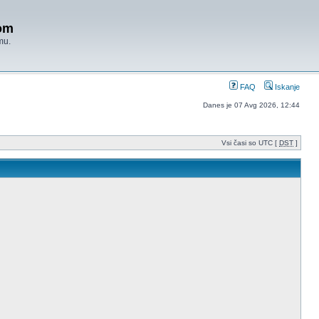
om
mu.
FAQ
Iskanje
Danes je 07 Avg 2026, 12:44
Vsi časi so UTC [
DST
]