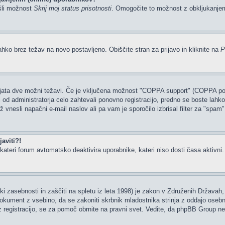
šli možnost
Skrij moj status prisotnosti
. Omogočite to možnost z obkljukanj
ahko brez težav na novo postavljeno. Obiščite stran za prijavo in kliknite na
P
tajata dve možni težavi. Če je vključena možnost "COPPA support" (COPPA podp
li od administratorja celo zahtevali ponovno registracijo, predno se boste lahko 
rž vnesli napačni e-mail naslov ali pa vam je sporočilo izbrisal filter za "spam
aviti?!
ateri forum avtomatsko deaktivira uporabnike, kateri niso dosti časa aktivni. Če
i zasebnosti in zaščiti na spletu iz leta 1998) je zakon v Združenih Državah, 
 dokument z vsebino, da se zakoniti skrbnik mladostnika strinja z oddajo osebn
ate z registracijo, se za pomoč obrnite na pravni svet. Vedite, da phpBB Group 