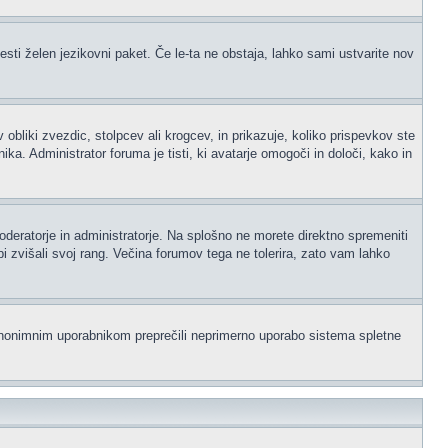
esti želen jezikovni paket. Če le-ta ne obstaja, lahko sami ustvarite nov
iki zvezdic, stolpcev ali krogcev, in prikazuje, koliko prispevkov ste
a. Administrator foruma je tisti, ki avatarje omogoči in določi, kako in
moderatorje in administratorje. Na splošno ne morete direktno spremeniti
i zvišali svoj rang. Večina forumov tega ne tolerira, zato vam lahko
i anonimnim uporabnikom preprečili neprimerno uporabo sistema spletne