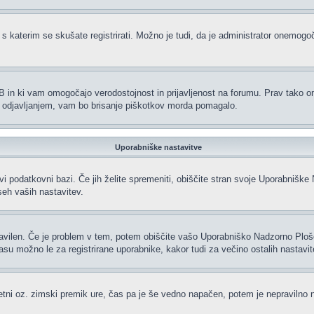
 s katerim se skušate registrirati. Možno je tudi, da je administrator onemogoči
hpBB in ki vam omogočajo verodostojnost in prijavljenost na forumu. Prav tako 
li odjavljanjem, vam bo brisanje piškotkov morda pomagalo.
Uporabniške nastavitve
vi podatkovni bazi. Če jih želite spremeniti, obiščite stran svoje Uporabniš
eh vaših nastavitev.
ravilen. Če je problem v tem, potem obiščite vašo Uporabniško Nadzorno Plo
 možno le za registrirane uporabnike, kakor tudi za večino ostalih nastavitev.
oletni oz. zimski premik ure, čas pa je še vedno napačen, potem je nepravilno 