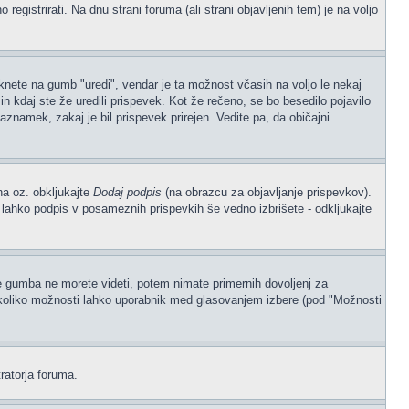
gistrirati. Na dnu strani foruma (ali strani objavljenih tem) je na voljo
iknete na gumb "uredi", vendar je ta možnost včasih na voljo le nekaj
n kdaj ste že uredili prispevek. Kot že rečeno, se bo besedilo pojavilo
aznamek, zakaj je bil prispevek prirejen. Vedite pa, da običajni
na oz. obkljukajte
Dodaj podpis
(na obrazcu za objavljanje prispevkov).
, lahko podpis v posameznih prispevkih še vedno izbrišete - odkljukajte
če gumba ne morete videti, potem nimate primernih dovoljenj za
, koliko možnosti lahko uporabnik med glasovanjem izbere (pod "Možnosti
ratorja foruma.