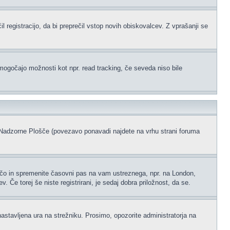
l registracijo, da bi preprečil vstop novih obiskovalcev. Z vprašanji se
omogočajo možnosti kot npr. read tracking, če seveda niso bile
ke Nadzorne Plošče (povezavo ponavadi najdete na vrhu strani foruma
ščo in spremenite časovni pas na vam ustreznega, npr. na London,
 Če torej še niste registrirani, je sedaj dobra priložnost, da se.
nastavljena ura na strežniku. Prosimo, opozorite administratorja na