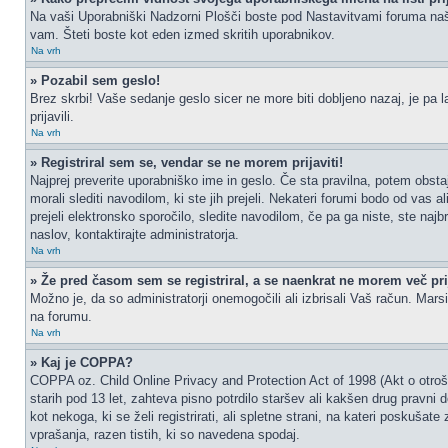
Na vaši Uporabniški Nadzorni Plošči boste pod Nastavitvami foruma na
vam. Šteti boste kot eden izmed skritih uporabnikov.
Na vrh
» Pozabil sem geslo!
Brez skrbi! Vaše sedanje geslo sicer ne more biti dobljeno nazaj, je pa l
prijavili.
Na vrh
» Registriral sem se, vendar se ne morem prijaviti!
Najprej preverite uporabniško ime in geslo. Če sta pravilna, potem obs
morali slediti navodilom, ki ste jih prejeli. Nekateri forumi bodo od vas a
prejeli elektronsko sporočilo, sledite navodilom, če pa ga niste, ste najb
naslov, kontaktirajte administratorja.
Na vrh
» Že pred časom sem se registriral, a se naenkrat ne morem več prij
Možno je, da so administratorji onemogočili ali izbrisali Vaš račun. Marsik
na forumu.
Na vrh
» Kaj je COPPA?
COPPA oz. Child Online Privacy and Protection Act of 1998 (Akt o otrošk
starih pod 13 let, zahteva pisno potrdilo staršev ali kakšen drug pravni
kot nekoga, ki se želi registrirati, ali spletne strani, na kateri poskuš
vprašanja, razen tistih, ki so navedena spodaj.