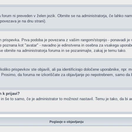
a forum ni preveden v želen jezik. Obrnite se na administratorja, če lahko nam
(povezava je na dnu strani).
rispevka. Prva podoba je povezana z vašim rangom/stopnjo - ponavadi je v obl
je poznana kot "avatar" - navadno je edinstvena in osebna za vsakega uporabnik
 se obrnite na administratorja foruma in se pozanimajte, zakaj je temu tako.
oliko prispevkov ste objavili, ali pa identificirajo določene uporabnike, npr. 
or. Prosimo, da foruma ne izkoriščate za objavljanje po nepotrebnem, samo da b
 k prijavi?
m in še to samo, če je administrator to možnost nastavil. Temu je tako, da b
Poglavje o objavljanju