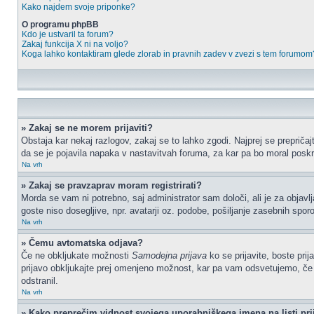
Kako najdem svoje priponke?
O programu phpBB
Kdo je ustvaril ta forum?
Zakaj funkcija X ni na voljo?
Koga lahko kontaktiram glede zlorab in pravnih zadev v zvezi s tem forumom
» Zakaj se ne morem prijaviti?
Obstaja kar nekaj razlogov, zakaj se to lahko zgodi. Najprej se prepričajt
da se je pojavila napaka v nastavitvah foruma, za kar pa bo moral poskr
Na vrh
» Zakaj se pravzaprav moram registrirati?
Morda se vam ni potrebno, saj administrator sam določi, ali je za objav
goste niso dosegljive, npr. avatarji oz. podobe, pošiljanje zasebnih sporo
Na vrh
» Čemu avtomatska odjava?
Če ne obkljukate možnosti
Samodejna prijava
ko se prijavite, boste pri
prijavo obkljukajte prej omenjeno možnost, kar pa vam odsvetujemo, če do
odstranil.
Na vrh
» Kako preprečim vidnost svojega uporabniškega imena na listi pri