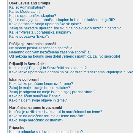
User Levels and Groups
Kaj so Administratorji?
Kaj so Moderatorji?
Kaj so uporabniške skupine?
Kje se nahajajo uporabniške skupine in kako se kakšni priključiti?
Kako postanem vodja uporabniške skupine?
Zakaj se nekatere uporabniške skupine pojavljajo v različnih barvah?
Kaj je "Privzeta uporabniška skupina"?
Kaj je povezava "Ekipa"?
Pošiljanje zasebnih sporočil
Ne morem poslati zasebnega sporočila!
Nenehno dobivam nezaželena zasebna sporočila!
Od nekoga na forumu sem dobil vsiljeno (spam) oz. žaljivo sporočilo!
Prijatelji in Sovražniki
Kdo so moji Prijatelji in Sovražniki na seznamu?
Kako lahko uporabnike dodam na oz. odstranim s seznama Prijateljev in So
Iskanje po forumih
Kako lahko preiščem forum oz. forume?
Zakaj je moje iskanje brez rezultatov?
Zakaj je odgovor na moje iskanje zgolj prazna stran!?
Kako poiščem določene člane?
Kako najdem svoje objave in teme?
Naročnine na teme in zaznamki
Kakšna je razlika med zaznamki in naročninami na teme?
Kako se na določene forume ali teme naročim?
Kako svojo naročnino odstranim?
Priponke
Katere priponke so dovoljene na tem forumu?