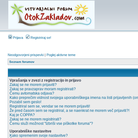
Prijava
Registriraj se!
Neodgovorjeni prispevki
|
Poglej aktivne teme
Seznam forumov
Vprašanja v zvezi z registracijo in prijavo
Zakaj se ne morem prijaviti?
Zakaj se pravzaprav moram registrirati?
Čemu avtomatska odjava?
Kako preprečim vidnost svojega uporabniškega imena na listi prijavljenih (o
Pozabil sem geslo!
Registriral sem se, vendar se ne morem prijaviti!
Že pred časom sem se registriral, a se naenkrat ne morem več prijaviti?!
Kaj je COPPA?
Zakaj se ne morem registrirati?
Čemu služi možnost "Izbriši vse piškotke foruma"?
Uporabniške nastavitve
Kako spremenim svoje nastavitve?