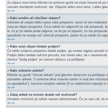
Za objavo nove teme kliknite na ustrezen gumb na strani foruma ali pa na
seznam dovoljenih možnosti, npr. Objavite lahko nove teme, Lahko glasu
Na vrh
» Kako uredim ali izbrišem objavo?
Izbrišete ali urejate lahko samo vaše prispevke, razen če ste moderator 
časa po objavi prispevka. Če je nekdo že odgovoril na vaš prispevek, bos
le, če je že nekdo podal odgovor, ne bo pa se pojavilo, če sta prispevek 
uporabniki ne morejo več izbrisati prispevka, potem ko je nekdo že napi
Na vrh
» Kako svoji objavi dodam podpis?
Če želite svojemu prispevku dodati podpis, ga morate najprej ustvariti in
Podpis lahko dodate tudi kot privzeto, kar storite tako, da v nastavitva
okence "dodaj podpis" pri samem obrazcu za pošiljanje.
Na vrh
» Kako ustvarim anketo?
Kliknite na gumb "Ustvari anketo" pod glavnim obrazcem za pošiljanje in
ustvaritev ankete. V ustrezna okna vstavite naslov in vsaj dve možnost
na uporabnika"), časovno omejitev ankete (0 za nedoločeno trajanje) in 
Na vrh
» Zakaj anketi ne morem dodati več možnosti?
Omejitev možnosti pri anketi nastavi administrator. Če se vam zdi, da mo
Na vrh