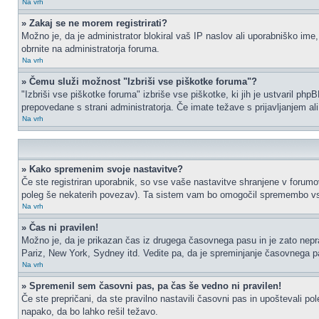
Na vrh
» Zakaj se ne morem registrirati?
Možno je, da je administrator blokiral vaš IP naslov ali uporabniško ime,
obrnite na administratorja foruma.
Na vrh
» Čemu služi možnost "Izbriši vse piškotke foruma"?
"Izbriši vse piškotke foruma" izbriše vse piškotke, ki jih je ustvaril p
prepovedane s strani administratorja. Če imate težave s prijavljanjem a
Na vrh
» Kako spremenim svoje nastavitve?
Če ste registriran uporabnik, so vse vaše nastavitve shranjene v forumo
poleg še nekaterih povezav). Ta sistem vam bo omogočil spremembo vs
Na vrh
» Čas ni pravilen!
Možno je, da je prikazan čas iz drugega časovnega pasu in je zato nep
Pariz, New York, Sydney itd. Vedite pa, da je spreminjanje časovnega pasu
Na vrh
» Spremenil sem časovni pas, pa čas še vedno ni pravilen!
Če ste prepričani, da ste pravilno nastavili časovni pas in upoštevali p
napako, da bo lahko rešil težavo.