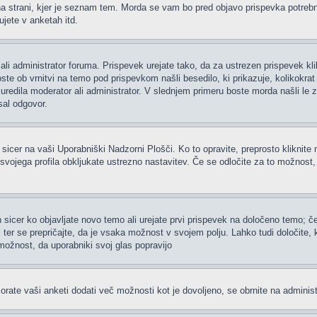
 strani, kjer je seznam tem. Morda se vam bo pred objavo prispevka potrebno re
jete v anketah itd.
ali administrator foruma. Prispevek urejate tako, da za ustrezen prispevek kl
te ob vrnitvi na temo pod prispevkom našli besedilo, ki prikazuje, kolikokrat i
uredila moderator ali administrator. V slednjem primeru boste morda našli le z
sal odgovor.
 sicer na vaši Uporabniški Nadzorni Plošči. Ko to opravite, preprosto kliknite 
h svojega profila obkljukate ustrezno nastavitev. Če se odločite za to možnost
 sicer ko objavljate novo temo ali urejate prvi prispevek na določeno temo; 
i ter se prepričajte, da je vsaka možnost v svojem polju. Lahko tudi določite
možnost, da uporabniki svoj glas popravijo
rate vaši anketi dodati več možnosti kot je dovoljeno, se obrnite na administ