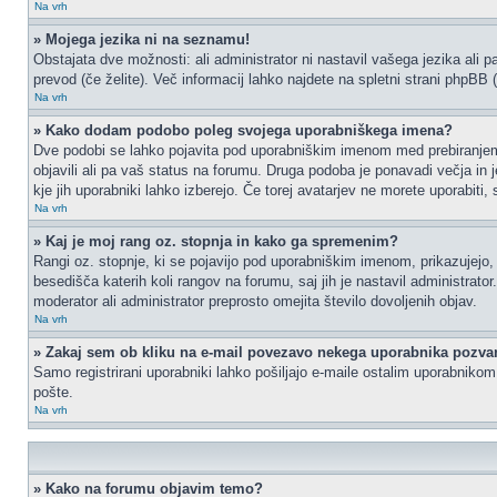
Na vrh
» Mojega jezika ni na seznamu!
Obstajata dve možnosti: ali administrator ni nastavil vašega jezika ali p
prevod (če želite). Več informacij lahko najdete na spletni strani phpBB 
Na vrh
» Kako dodam podobo poleg svojega uporabniškega imena?
Dve podobi se lahko pojavita pod uporabniškim imenom med prebiranjem p
objavili ali pa vaš status na forumu. Druga podoba je ponavadi večja in 
kje jih uporabniki lahko izberejo. Če torej avatarjev ne morete uporabiti,
Na vrh
» Kaj je moj rang oz. stopnja in kako ga spremenim?
Rangi oz. stopnje, ki se pojavijo pod uporabniškim imenom, prikazujejo, k
besedišča katerih koli rangov na forumu, saj jih je nastavil administrat
moderator ali administrator preprosto omejita število dovoljenih objav.
Na vrh
» Zakaj sem ob kliku na e-mail povezavo nekega uporabnika pozvan
Samo registrirani uporabniki lahko pošiljajo e-maile ostalim uporabniko
pošte.
Na vrh
» Kako na forumu objavim temo?