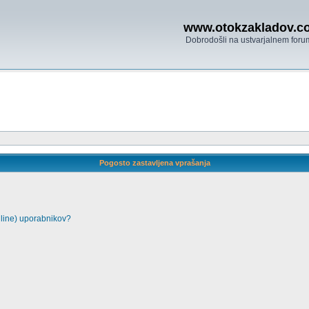
www.otokzakladov.c
Dobrodošli na ustvarjalnem foru
Pogosto zastavljena vprašanja
nline) uporabnikov?