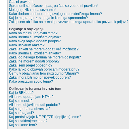
Čas ni pravilen!
Spremenil sem časovni pas, pa čas še vedno ni pravilen!
Mojega jezika ni na seznamu!
Kako dodam podobo poleg svojega uporabniškega imena?
Kaj je moj rang oz. stopnja in kako ga spremenim?
Zakaj sem ob kliku na e-mail povezavo nekega uporabnika pozvan k prijavi?
Poglavje o objavljanju
Kako na forumu objavim temo?
Kako uredim ali izbrišem objavo?
Kako svoji objavi dodam podpis?
Kako ustvarim anketo?
Zakaj anketi ne morem dodati več možnosti?
Kako uredim ali izbrišem anketo?
Zakaj do nekega foruma ne morem dostopati?
Zakaj ne morem dodati priponk?
Zakaj sem prejel opozorilo?
Kako lahko o objavah poročam moderatorju?
Čemu v objavljanju tem služi gumb "Shrani"?
Zakaj mora biti moj prispevek odobren?
Kako prestavim svojo temo?
Oblikovanje foruma in vrste tem
Kaj je BBKoda?
Ali lahko uporabljam HTML?
Kaj so smeški?
Ali lahko objavljam tudi podobe?
Kaj so globalna obvestila?
Kaj so razglasi?
Kaj predstavljajo NE PREZRI (lepljivek) teme?
Kaj so zaklenjene teme?
Kaj so ikone tem?