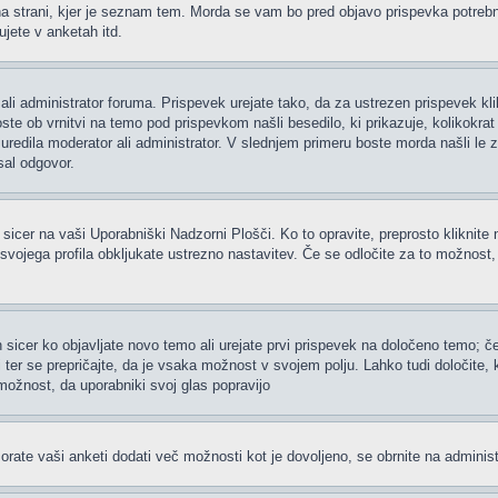
 strani, kjer je seznam tem. Morda se vam bo pred objavo prispevka potrebno re
jete v anketah itd.
ali administrator foruma. Prispevek urejate tako, da za ustrezen prispevek kl
te ob vrnitvi na temo pod prispevkom našli besedilo, ki prikazuje, kolikokrat i
uredila moderator ali administrator. V slednjem primeru boste morda našli le z
sal odgovor.
 sicer na vaši Uporabniški Nadzorni Plošči. Ko to opravite, preprosto kliknite 
h svojega profila obkljukate ustrezno nastavitev. Če se odločite za to možnost
 sicer ko objavljate novo temo ali urejate prvi prispevek na določeno temo; 
i ter se prepričajte, da je vsaka možnost v svojem polju. Lahko tudi določite
možnost, da uporabniki svoj glas popravijo
rate vaši anketi dodati več možnosti kot je dovoljeno, se obrnite na administ