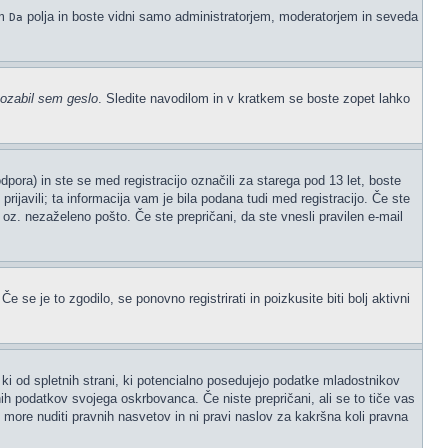
em
polja in boste vidni samo administratorjem, moderatorjem in seveda
Da
ozabil sem geslo
. Sledite navodilom in v kratkem se boste zopet lahko
ora) in ste se med registracijo označili za starega pod 13 let, boste
prijavili; ta informacija vam je bila podana tudi med registracijo. Če ste
" oz. nezaželeno pošto. Če ste prepričani, da ste vnesli pravilen e-mail
 se je to zgodilo, se ponovno registrirati in poizkusite biti bolj aktivni
ki od spletnih strani, ki potencialno posedujejo podatke mladostnikov
ih podatkov svojega oskrbovanca. Če niste prepričani, ali se to tiče vas
ne more nuditi pravnih nasvetov in ni pravi naslov za kakršna koli pravna