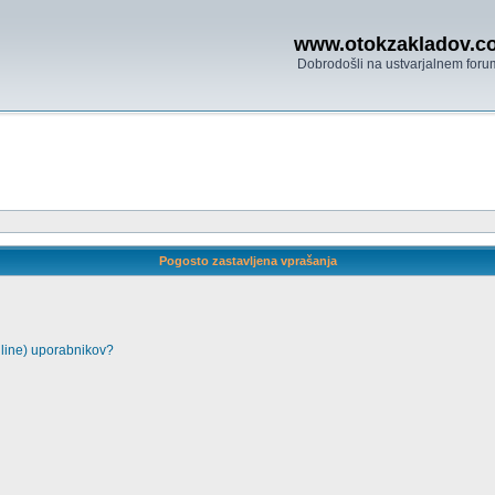
www.otokzakladov.c
Dobrodošli na ustvarjalnem foru
Pogosto zastavljena vprašanja
nline) uporabnikov?