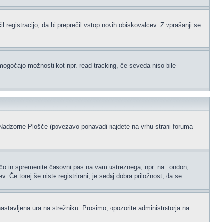
l registracijo, da bi preprečil vstop novih obiskovalcev. Z vprašanji se
omogočajo možnosti kot npr. read tracking, če seveda niso bile
ke Nadzorne Plošče (povezavo ponavadi najdete na vrhu strani foruma
ščo in spremenite časovni pas na vam ustreznega, npr. na London,
 Če torej še niste registrirani, je sedaj dobra priložnost, da se.
nastavljena ura na strežniku. Prosimo, opozorite administratorja na