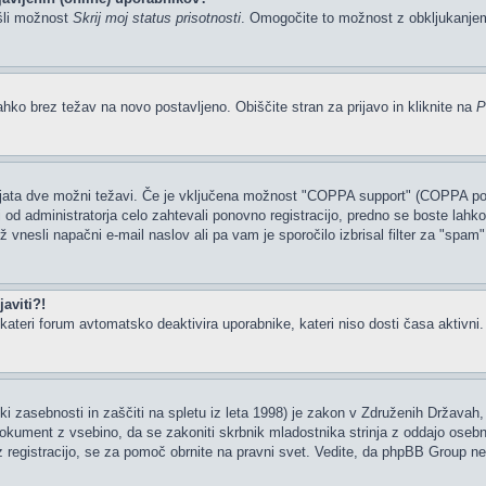
šli možnost
Skrij moj status prisotnosti
. Omogočite to možnost z obkljukanj
ahko brez težav na novo postavljeno. Obiščite stran za prijavo in kliknite na
P
tajata dve možni težavi. Če je vključena možnost "COPPA support" (COPPA podp
li od administratorja celo zahtevali ponovno registracijo, predno se boste lahko 
rž vnesli napačni e-mail naslov ali pa vam je sporočilo izbrisal filter za "spam
aviti?!
ateri forum avtomatsko deaktivira uporabnike, kateri niso dosti časa aktivni. Če
i zasebnosti in zaščiti na spletu iz leta 1998) je zakon v Združenih Državah, 
 dokument z vsebino, da se zakoniti skrbnik mladostnika strinja z oddajo osebn
ate z registracijo, se za pomoč obrnite na pravni svet. Vedite, da phpBB Group 