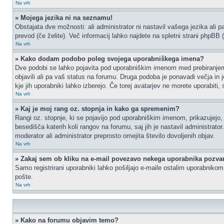
Na vrh
» Mojega jezika ni na seznamu!
Obstajata dve možnosti: ali administrator ni nastavil vašega jezika ali p
prevod (če želite). Več informacij lahko najdete na spletni strani phpBB 
Na vrh
» Kako dodam podobo poleg svojega uporabniškega imena?
Dve podobi se lahko pojavita pod uporabniškim imenom med prebiranjem p
objavili ali pa vaš status na forumu. Druga podoba je ponavadi večja in 
kje jih uporabniki lahko izberejo. Če torej avatarjev ne morete uporabiti,
Na vrh
» Kaj je moj rang oz. stopnja in kako ga spremenim?
Rangi oz. stopnje, ki se pojavijo pod uporabniškim imenom, prikazujejo, k
besedišča katerih koli rangov na forumu, saj jih je nastavil administrat
moderator ali administrator preprosto omejita število dovoljenih objav.
Na vrh
» Zakaj sem ob kliku na e-mail povezavo nekega uporabnika pozvan
Samo registrirani uporabniki lahko pošiljajo e-maile ostalim uporabniko
pošte.
Na vrh
» Kako na forumu objavim temo?