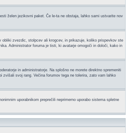
esti želen jezikovni paket. Če le-ta ne obstaja, lahko sami ustvarite nov
iki zvezdic, stolpcev ali krogcev, in prikazuje, koliko prispevkov ste
a. Administrator foruma je tisti, ki avatarje omogoči in določi, kako in
moderatorje in administratorje. Na splošno ne morete direktno spremeniti
i zvišali svoj rang. Večina forumov tega ne tolerira, zato vam lahko
i anonimnim uporabnikom preprečili neprimerno uporabo sistema spletne