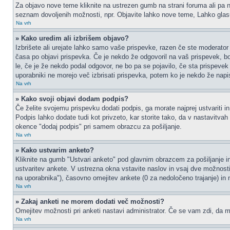
Za objavo nove teme kliknite na ustrezen gumb na strani foruma ali pa na
seznam dovoljenih možnosti, npr. Objavite lahko nove teme, Lahko glasu
Na vrh
» Kako uredim ali izbrišem objavo?
Izbrišete ali urejate lahko samo vaše prispevke, razen če ste moderator 
časa po objavi prispevka. Če je nekdo že odgovoril na vaš prispevek, bos
le, če je že nekdo podal odgovor, ne bo pa se pojavilo, če sta prispevek 
uporabniki ne morejo več izbrisati prispevka, potem ko je nekdo že napi
Na vrh
» Kako svoji objavi dodam podpis?
Če želite svojemu prispevku dodati podpis, ga morate najprej ustvariti in
Podpis lahko dodate tudi kot privzeto, kar storite tako, da v nastavitva
okence "dodaj podpis" pri samem obrazcu za pošiljanje.
Na vrh
» Kako ustvarim anketo?
Kliknite na gumb "Ustvari anketo" pod glavnim obrazcem za pošiljanje in
ustvaritev ankete. V ustrezna okna vstavite naslov in vsaj dve možnost
na uporabnika"), časovno omejitev ankete (0 za nedoločeno trajanje) in 
Na vrh
» Zakaj anketi ne morem dodati več možnosti?
Omejitev možnosti pri anketi nastavi administrator. Če se vam zdi, da mo
Na vrh