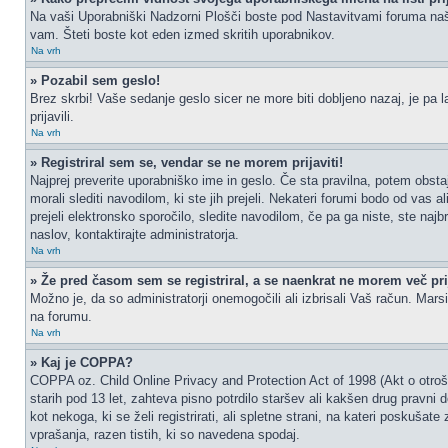
Na vaši Uporabniški Nadzorni Plošči boste pod Nastavitvami foruma na
vam. Šteti boste kot eden izmed skritih uporabnikov.
Na vrh
» Pozabil sem geslo!
Brez skrbi! Vaše sedanje geslo sicer ne more biti dobljeno nazaj, je pa l
prijavili.
Na vrh
» Registriral sem se, vendar se ne morem prijaviti!
Najprej preverite uporabniško ime in geslo. Če sta pravilna, potem obs
morali slediti navodilom, ki ste jih prejeli. Nekateri forumi bodo od vas a
prejeli elektronsko sporočilo, sledite navodilom, če pa ga niste, ste najb
naslov, kontaktirajte administratorja.
Na vrh
» Že pred časom sem se registriral, a se naenkrat ne morem več prij
Možno je, da so administratorji onemogočili ali izbrisali Vaš račun. Marsik
na forumu.
Na vrh
» Kaj je COPPA?
COPPA oz. Child Online Privacy and Protection Act of 1998 (Akt o otrošk
starih pod 13 let, zahteva pisno potrdilo staršev ali kakšen drug pravni
kot nekoga, ki se želi registrirati, ali spletne strani, na kateri poskuš
vprašanja, razen tistih, ki so navedena spodaj.