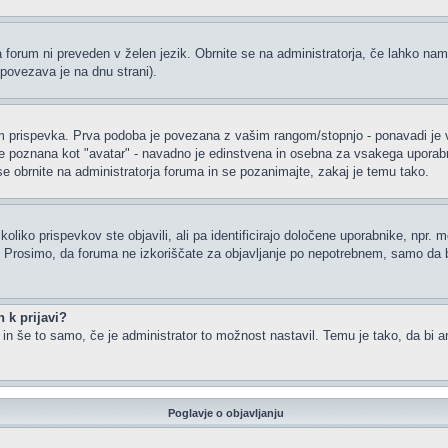
a forum ni preveden v želen jezik. Obrnite se na administratorja, če lahko nam
(povezava je na dnu strani).
rispevka. Prva podoba je povezana z vašim rangom/stopnjo - ponavadi je v obl
je poznana kot "avatar" - navadno je edinstvena in osebna za vsakega uporabnik
 se obrnite na administratorja foruma in se pozanimajte, zakaj je temu tako.
oliko prispevkov ste objavili, ali pa identificirajo določene uporabnike, npr. 
or. Prosimo, da foruma ne izkoriščate za objavljanje po nepotrebnem, samo da b
 k prijavi?
m in še to samo, če je administrator to možnost nastavil. Temu je tako, da b
Poglavje o objavljanju