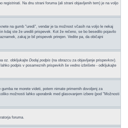
gistrirati. Na dnu strani foruma (ali strani objavljenih tem) je na voljo
iknete na gumb "uredi", vendar je ta možnost včasih na voljo le nekaj
n kdaj ste že uredili prispevek. Kot že rečeno, se bo besedilo pojavilo
aznamek, zakaj je bil prispevek prirejen. Vedite pa, da običajni
na oz. obkljukajte
Dodaj podpis
(na obrazcu za objavljanje prispevkov).
, lahko podpis v posameznih prispevkih še vedno izbrišete - odkljukajte
če gumba ne morete videti, potem nimate primernih dovoljenj za
, koliko možnosti lahko uporabnik med glasovanjem izbere (pod "Možnosti
ratorja foruma.