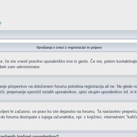
?
Vprašanja v zvezi z registracijo in prijavo
e, če ste vnesli pravilno uporabniško ime in geslo. Če ste, potem kontaktirajte 
beti sam administrator.
ljanje prispevkov na določenem forumu potrebna registracija ali ne. Ne glede 
čil, prejemanje sporočil ostalih uporabnikov, opisi skupin uporabnikov itd. in k
javljeni le začasno, se pravi ko ste dejansko na forumu. Ta nastavitev prepreču
 foruma dostopate s tujega računalnika, npr. v knjižnici, internetnem "kafiču",
javljenih (online) uporabnikov?