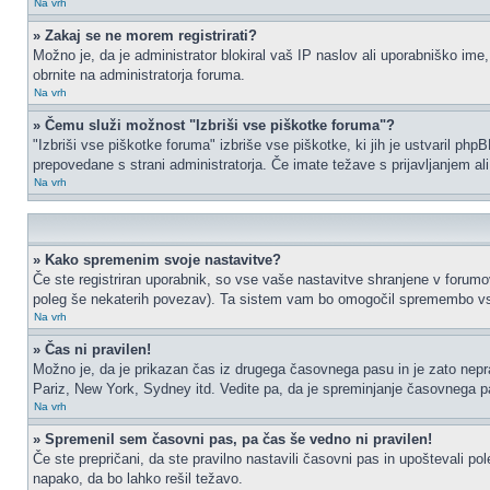
Na vrh
» Zakaj se ne morem registrirati?
Možno je, da je administrator blokiral vaš IP naslov ali uporabniško ime,
obrnite na administratorja foruma.
Na vrh
» Čemu služi možnost "Izbriši vse piškotke foruma"?
"Izbriši vse piškotke foruma" izbriše vse piškotke, ki jih je ustvaril p
prepovedane s strani administratorja. Če imate težave s prijavljanjem a
Na vrh
» Kako spremenim svoje nastavitve?
Če ste registriran uporabnik, so vse vaše nastavitve shranjene v forumo
poleg še nekaterih povezav). Ta sistem vam bo omogočil spremembo vs
Na vrh
» Čas ni pravilen!
Možno je, da je prikazan čas iz drugega časovnega pasu in je zato nep
Pariz, New York, Sydney itd. Vedite pa, da je spreminjanje časovnega pasu
Na vrh
» Spremenil sem časovni pas, pa čas še vedno ni pravilen!
Če ste prepričani, da ste pravilno nastavili časovni pas in upoštevali p
napako, da bo lahko rešil težavo.