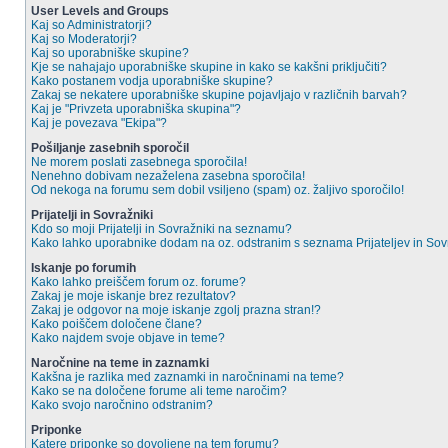
User Levels and Groups
Kaj so Administratorji?
Kaj so Moderatorji?
Kaj so uporabniške skupine?
Kje se nahajajo uporabniške skupine in kako se kakšni priključiti?
Kako postanem vodja uporabniške skupine?
Zakaj se nekatere uporabniške skupine pojavljajo v različnih barvah?
Kaj je "Privzeta uporabniška skupina"?
Kaj je povezava "Ekipa"?
Pošiljanje zasebnih sporočil
Ne morem poslati zasebnega sporočila!
Nenehno dobivam nezaželena zasebna sporočila!
Od nekoga na forumu sem dobil vsiljeno (spam) oz. žaljivo sporočilo!
Prijatelji in Sovražniki
Kdo so moji Prijatelji in Sovražniki na seznamu?
Kako lahko uporabnike dodam na oz. odstranim s seznama Prijateljev in So
Iskanje po forumih
Kako lahko preiščem forum oz. forume?
Zakaj je moje iskanje brez rezultatov?
Zakaj je odgovor na moje iskanje zgolj prazna stran!?
Kako poiščem določene člane?
Kako najdem svoje objave in teme?
Naročnine na teme in zaznamki
Kakšna je razlika med zaznamki in naročninami na teme?
Kako se na določene forume ali teme naročim?
Kako svojo naročnino odstranim?
Priponke
Katere priponke so dovoljene na tem forumu?