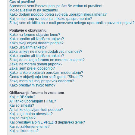
Čas ni pravilen!
Spremenil sem časovni pas, pa čas še vedno ni pravilen!
Mojega jezika ni na seznamu!
Kako dodam podobo poleg svojega uporabniškega imena?
Kaj je moj rang oz. stopnja in kako ga spremenim?
Zakaj sem ob kliku na e-mail povezavo nekega uporabnika pozvan k prijavi?
Poglavje o objavljanju
Kako na forumu objavim temo?
Kako uredim ali izbrišem objavo?
Kako svoji objavi dodam podpis?
Kako ustvarim anketo?
Zakaj anketi ne morem dodati več možnosti?
Kako uredim ali izbrišem anketo?
Zakaj do nekega foruma ne morem dostopati?
Zakaj ne morem dodati priponk?
Zakaj sem prejel opozorilo?
Kako lahko o objavah poročam moderatorju?
Čemu v objavljanju tem služi gumb "Shrani"?
Zakaj mora biti moj prispevek odobren?
Kako prestavim svojo temo?
Oblikovanje foruma in vrste tem
Kaj je BBKoda?
Ali lahko uporabljam HTML?
Kaj so smeški?
Ali lahko objavljam tudi podobe?
Kaj so globalna obvestila?
Kaj so razglasi?
Kaj predstavljajo NE PREZRI (lepljivek) teme?
Kaj so zaklenjene teme?
Kaj so ikone tem?