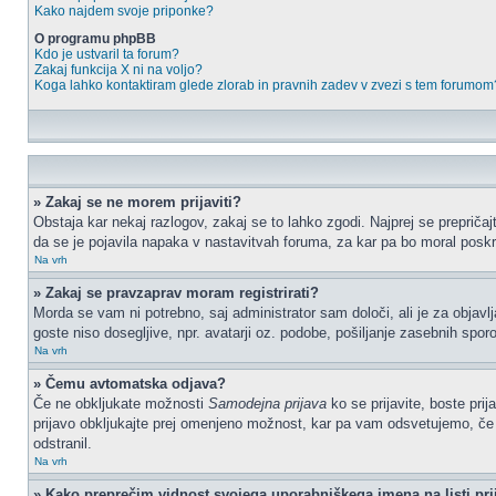
Kako najdem svoje priponke?
O programu phpBB
Kdo je ustvaril ta forum?
Zakaj funkcija X ni na voljo?
Koga lahko kontaktiram glede zlorab in pravnih zadev v zvezi s tem forumom
» Zakaj se ne morem prijaviti?
Obstaja kar nekaj razlogov, zakaj se to lahko zgodi. Najprej se prepričajt
da se je pojavila napaka v nastavitvah foruma, za kar pa bo moral poskr
Na vrh
» Zakaj se pravzaprav moram registrirati?
Morda se vam ni potrebno, saj administrator sam določi, ali je za objav
goste niso dosegljive, npr. avatarji oz. podobe, pošiljanje zasebnih sporo
Na vrh
» Čemu avtomatska odjava?
Če ne obkljukate možnosti
Samodejna prijava
ko se prijavite, boste pri
prijavo obkljukajte prej omenjeno možnost, kar pa vam odsvetujemo, če do
odstranil.
Na vrh
» Kako preprečim vidnost svojega uporabniškega imena na listi pri