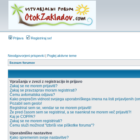
Prijava
Registriraj se!
Neodgovorjeni prispevki
|
Poglej aktivne teme
Seznam forumov
Vprašanja v zvezi z registracijo in prijavo
Zakaj se ne morem prijaviti?
Zakaj se pravzaprav moram registrirati?
Čemu avtomatska odjava?
Kako preprečim vidnost svojega uporabniškega imena na listi prijavljenih (o
Pozabil sem geslo!
Registriral sem se, vendar se ne morem prijaviti!
Že pred časom sem se registriral, a se naenkrat ne morem več prijaviti?!
Kaj je COPPA?
Zakaj se ne morem registrirati?
Čemu služi možnost "Izbriši vse piškotke foruma"?
Uporabniške nastavitve
Kako spremenim svoje nastavitve?