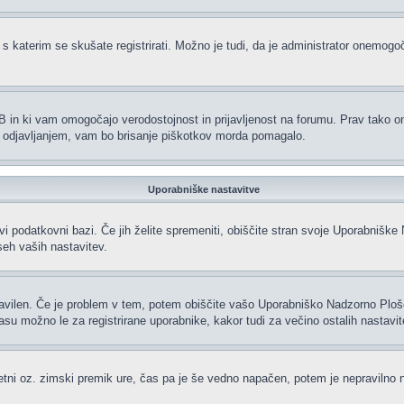
 s katerim se skušate registrirati. Možno je tudi, da je administrator onemogoči
hpBB in ki vam omogočajo verodostojnost in prijavljenost na forumu. Prav tako 
li odjavljanjem, vam bo brisanje piškotkov morda pomagalo.
Uporabniške nastavitve
vi podatkovni bazi. Če jih želite spremeniti, obiščite stran svoje Uporabniš
eh vaših nastavitev.
ravilen. Če je problem v tem, potem obiščite vašo Uporabniško Nadzorno Plo
 možno le za registrirane uporabnike, kakor tudi za večino ostalih nastavitev.
oletni oz. zimski premik ure, čas pa je še vedno napačen, potem je nepravilno 