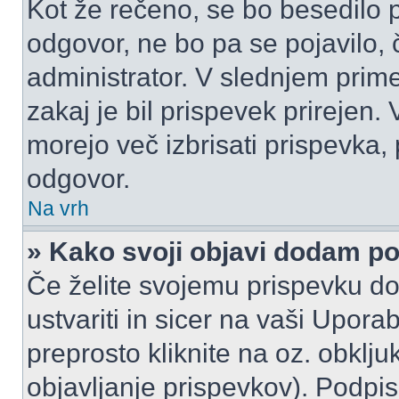
Kot že rečeno, se bo besedilo p
odgovor, ne bo pa se pojavilo, 
administrator. V slednjem prim
zakaj je bil prispevek prirejen.
morejo več izbrisati prispevka,
odgovor.
Na vrh
» Kako svoji objavi dodam p
Če želite svojemu prispevku do
ustvariti in sicer na vaši Upora
preprosto kliknite na oz. obklju
objavljanje prispevkov). Podpis