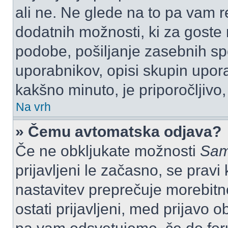
ali ne. Ne glede na to pa vam 
dodatnih možnosti, ki za goste n
podobe, pošiljanje zasebnih spo
uporabnikov, opisi skupin upora
kakšno minuto, je priporočljivo, 
Na vrh
» Čemu avtomatska odjava?
Če ne obkljukate možnosti
Sam
prijavljeni le začasno, se prav
nastavitev preprečuje morebitn
ostati prijavljeni, med prijavo 