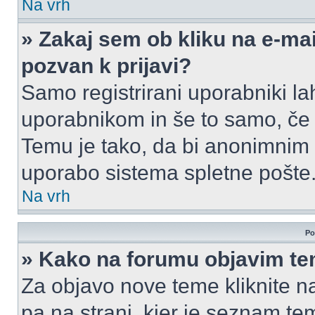
Na vrh
» Zakaj sem ob kliku na e-m
pozvan k prijavi?
Samo registrirani uporabniki la
uporabnikom in še to samo, če j
Temu je tako, da bi anonimnim
uporabo sistema spletne pošte
Na vrh
Po
» Kako na forumu objavim t
Za objavo nove teme kliknite n
pa na strani, kjer je seznam t