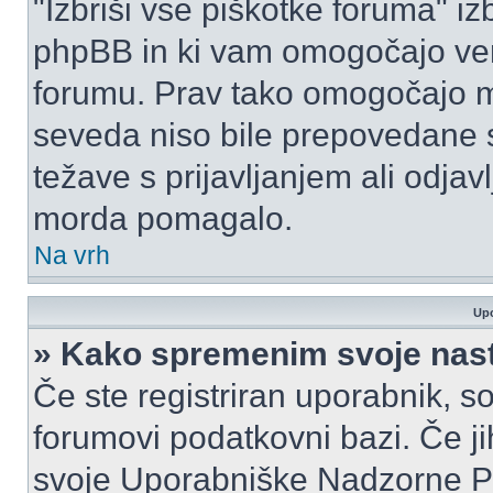
"Izbriši vse piškotke foruma" izbr
phpBB in ki vam omogočajo vero
forumu. Prav tako omogočajo mo
seveda niso bile prepovedane s
težave s prijavljanjem ali odja
morda pomagalo.
Na vrh
Upo
» Kako spremenim svoje nas
Če ste registriran uporabnik, s
forumovi podatkovni bazi. Če jih
svoje Uporabniške Nadzorne P