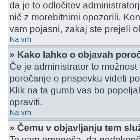
da je to odločitev administrat
nič z morebitnimi opozorili. Kon
vam pojasni, zakaj ste prejeli o
Na vrh
» Kako lahko o objavah por
Če je administrator to možnost
poročanje o prispevku videti pole
Klik na ta gumb vas bo popeljal
opraviti.
Na vrh
» Čemu v objavljanju tem slu
To vam omogoča, da nedokonča