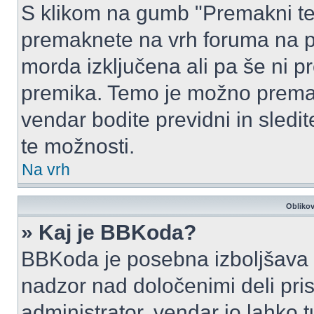
S klikom na gumb "Premakni te
premaknete na vrh foruma na prv
morda izključena ali pa še ni p
premika. Temo je možno premak
vendar bodite previdni in sledi
te možnosti.
Na vrh
Oblikov
» Kaj je BBKoda?
BBKoda je posebna izboljšava H
nadzor nad določenimi deli p
administrator, vendar jo lahko