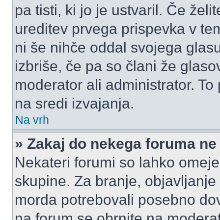
pa tisti, ki jo je ustvaril. Če žel
ureditev prvega prispevka v te
ni še nihče oddal svojega glasu
izbriše, če pa so člani že glasov
moderator ali administrator. T
na sredi izvajanja.
Na vrh
» Zakaj do nekega foruma ne
Nekateri forumi so lahko omeje
skupine. Za branje, objavljanje
morda potrebovali posebno dov
na forum se obrnite na moderato