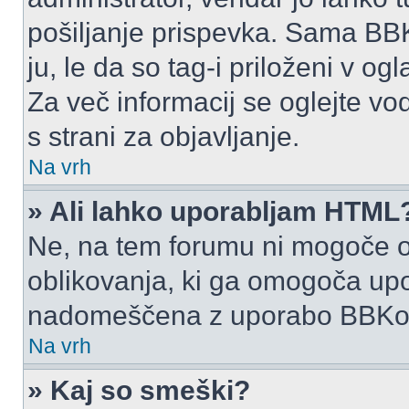
pošiljanje prispevka. Sama BB
ju, le da so tag-i priloženi v ogl
Za več informacij se oglejte vo
s strani za objavljanje.
Na vrh
» Ali lahko uporabljam HTML
Ne, na tem forumu ni mogoče o
oblikovanja, ki ga omogoča up
nadomeščena z uporabo BBKo
Na vrh
» Kaj so smeški?