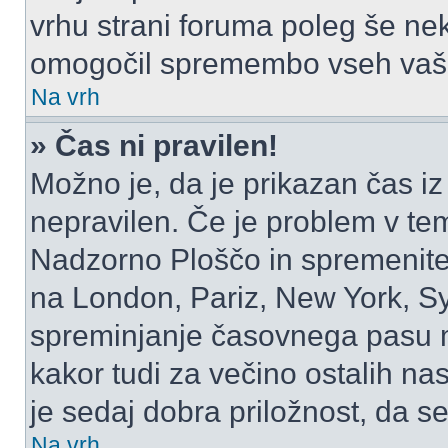
vrhu strani foruma poleg še ne
omogočil spremembo vseh vaši
Na vrh
» Čas ni pravilen!
Možno je, da je prikazan čas i
nepravilen. Če je problem v te
Nadzorno Ploščo in spremenite
na London, Pariz, New York, Syd
spreminjanje časovnega pasu m
kakor tudi za večino ostalih nast
je sedaj dobra priložnost, da se
Na vrh