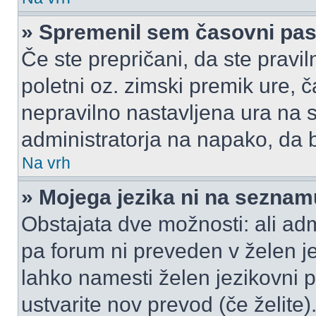
» Spremenil sem časovni pas,
Če ste prepričani, da ste pravil
poletni oz. zimski premik ure,
nepravilno nastavljena ura na s
administratorja na napako, da b
Na vrh
» Mojega jezika ni na seznam
Obstajata dve možnosti: ali admi
pa forum ni preveden v želen je
lahko namesti želen jezikovni p
ustvarite nov prevod (če želite)