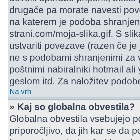
drugače pa morate navesti pov
na katerem je podoba shranjena
strani.com/moja-slika.gif. S s
ustvariti povezave (razen če je
ne s podobami shranjenimi za 
poštnimi nabiralniki hotmail ali
geslom itd. Za naložitev podob
Na vrh
» Kaj so globalna obvestila?
Globalna obvestila vsebujejo p
priporočljivo, da jih kar se da 