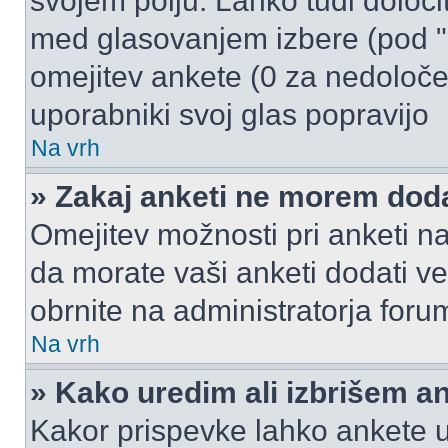
svojem polju. Lahko tudi določi
med glasovanjem izbere (pod "
omejitev ankete (0 za nedoloče
uporabniki svoj glas popravijo
Na vrh
» Zakaj anketi ne morem dod
Omejitev možnosti pri anketi na
da morate vaši anketi dodati ve
obrnite na administratorja foru
Na vrh
» Kako uredim ali izbrišem a
Kakor prispevke lahko ankete ur