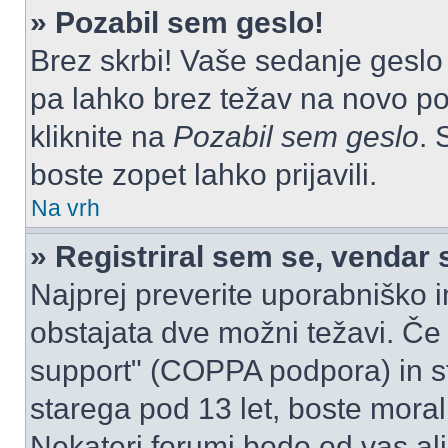
» Pozabil sem geslo!
Brez skrbi! Vaše sedanje geslo 
pa lahko brez težav na novo pos
kliknite na
Pozabil sem geslo
. 
boste zopet lahko prijavili.
Na vrh
» Registriral sem se, vendar 
Najprej preverite uporabniško i
obstajata dve možni težavi. Č
support" (COPPA podpora) in st
starega pod 13 let, boste morali 
Nekateri forumi bodo od vas ali