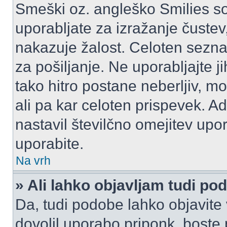
Smeški oz. angleško Smilies so
uporabljate za izražanje čustev
nakazuje žalost. Celoten sezn
za pošiljanje. Ne uporabljajte 
tako hitro postane neberljiv, m
ali pa kar celoten prispevek. A
nastavil številčno omejitev upo
uporabite.
Na vrh
» Ali lahko objavljam tudi po
Da, tudi podobe lahko objavite 
dovolil uporabo priponk, boste 