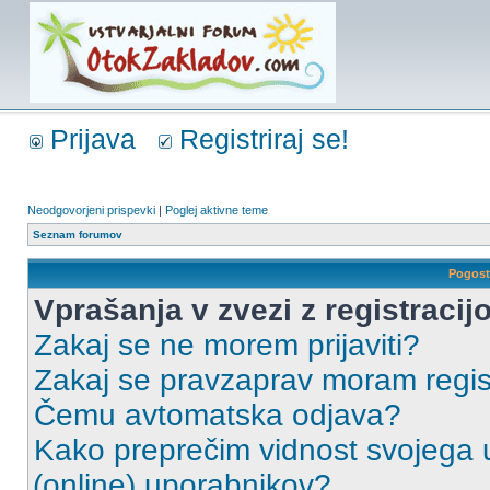
Prijava
Registriraj se!
Neodgovorjeni prispevki
|
Poglej aktivne teme
Seznam forumov
Pogost
Vprašanja v zvezi z registracijo
Zakaj se ne morem prijaviti?
Zakaj se pravzaprav moram regist
Čemu avtomatska odjava?
Kako preprečim vidnost svojega u
(online) uporabnikov?