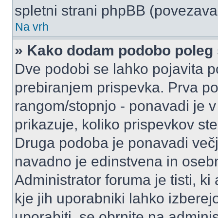
spletni strani phpBB (povezava 
Na vrh
» Kako dodam podobo poleg 
Dve podobi se lahko pojavita
prebiranjem prispevka. Prva p
rangom/stopnjo - ponavadi je v o
prikazuje, koliko prispevkov ste
Druga podoba je ponavadi večja
navadno je edinstvena in oseb
Administrator foruma je tisti, ki
kje jih uporabniki lahko izberej
uporabiti, se obrnite na admini