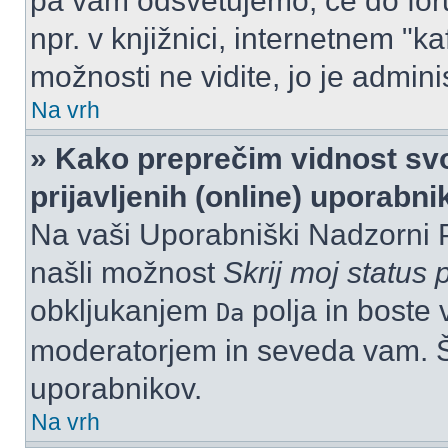
pa vam odsvetujemo, če do for
npr. v knjižnici, internetnem "ka
možnosti ne vidite, jo je adminis
Na vrh
» Kako preprečim vidnost svo
prijavljenih (online) uporabn
Na vaši Uporabniški Nadzorni 
našli možnost
Skrij moj status p
obkljukanjem
polja in boste 
Da
moderatorjem in seveda vam. Št
uporabnikov.
Na vrh