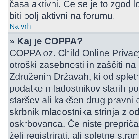
časa aktivni. Če se je to zgodilo
biti bolj aktivni na forumu.
Na vrh
» Kaj je COPPA?
COPPA oz. Child Online Privacy
otroški zasebnosti in zaščiti na
Združenih Državah, ki od spletn
podatke mladostnikov starih pod
staršev ali kakšen drug pravni
skrbnik mladostnika strinja z 
oskrbovanca. Če niste prepričani
želi registrirati, ali spletne str